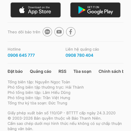
Theo dõi báo trên
Hotline
Liên hệ quảng cáo
0906 645 777
0908 780 404
Đặt báo
Quảng cáo
RSS
Tòa soạn
Chính sách bảo
Tổng biên tập: Nguyễn Ngọc Toàn
Phó tổng biên tập thường trực: Hải Thành
Phó tổng biên tập: Lâm Hiếu Dũng
Phó tổng biên tập: Trần Việt Hưng
Tổng thư ký tòa soạn: Đức Trung
Giấy phép xuất bản số 110/GP - BTTTT cấp ngày 24.3.2020
© 2003-2026 Bản quyền thuộc về Báo Thanh Niên.
Cấm sao chép dưới mọi hình thức nếu không có sự chấp thuận
bằng văn bản.