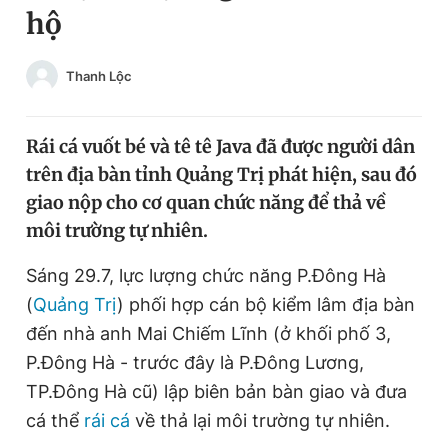
hộ
Chuyên mục khác
Tin đã xem
Chào ngày mới
Tin 24h
Thanh Lộc
Đăng xuất
Tin thị trường
Tin 360
Rái cá vuốt bé và tê tê Java đã được người dân
trên địa bàn tỉnh Quảng Trị phát hiện, sau đó
Video
Magazine
giao nộp cho cơ quan chức năng để thả về
môi trường tự nhiên.
Sản phẩm khác
Sáng 29.7, lực lượng chức năng P.Đông Hà
(
Quảng Trị
) phối hợp cán bộ kiểm lâm địa bàn
Tiện ích
Bạn cần biết
đến nhà anh Mai Chiếm Lĩnh (ở khối phố 3,
P.Đông Hà - trước đây là P.Đông Lương,
Thông tin tòa soạn
Liên hệ quảng cáo
TP.Đông Hà cũ) lập biên bản bàn giao và đưa
cá thể
rái cá
về thả lại môi trường tự nhiên.