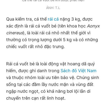
Giấy phép xuất bản số 110/GP - BTTTT cấp ngày 24.3.2020
ẢNH: T.L
© 2003-2026 Bản quyền thuộc về Báo Thanh Niên. Cấm sao
chép dưới mọi hình thức nếu không có sự chấp thuận bằng văn
bản. Phát triển bởi ePi Technologies, JSC.
Qua kiểm tra, cá thể
rái cá
nặng 3 kg, được
xác định là rái cá vuốt bé (tên khoa học
Aonyx
cinereus
), là loài rái cá nhỏ nhất thế giới vì
thường có trọng lượng dưới 5 kg và có những
chiếc vuốt rất nhỏ đặc trưng.
Rái cá vuốt bé là loài động vật hoang dã quý
hiếm, được ghi danh trong
Sách đỏ Việt Nam
và thuộc nhóm loài ưu tiên bảo vệ. Chúng sinh
sống tại các đầm lầy nước mặn và vùng đất
ngập nước ngọt, có khả năng bơi lội lẫn di
chuyển trên cạn rất linh hoạt.