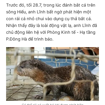
Trước đó, tối 28.7, trong lúc đánh bắt cá trên
sông Hiếu, anh Lĩnh bất ngờ phát hiện một
Đọc Thanh Niên trên điện thoại
con rái cá nhỏ chui vào dụng cụ thả bắt cá.
Nhận thấy đây là loài động vật lạ, anh Lĩnh đã
chủ động liên hệ với Phòng Kinh tế - Hạ tầng
P.Đông Hà để trình báo.
Theo dõi báo trên
Hotline
Liên hệ quảng cáo
0906 645 777
0908 780 404
Đặt báo
Quảng cáo
RSS
Tòa soạn
Chính sách bảo
Tổng biên tập: Nguyễn Ngọc Toàn
Phó tổng biên tập thường trực: Hải Thành
Phó tổng biên tập: Lâm Hiếu Dũng
Phó tổng biên tập: Trần Việt Hưng
Tổng thư ký tòa soạn: Đức Trung
Cá thể rái cá vuốt bé khi được phát hiện