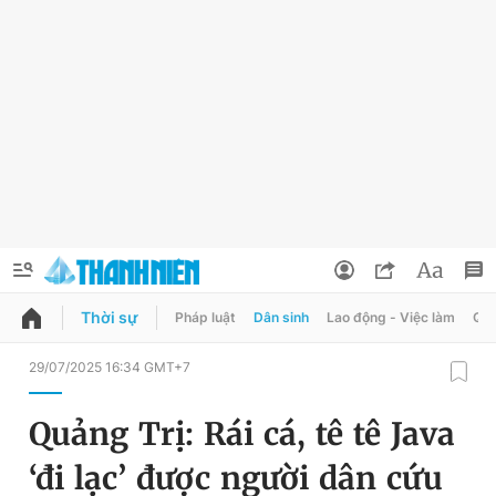
Thời sự
Pháp luật
Dân sinh
Lao động - Việc làm
Quy
QUẢNG CÁO
ĐẶT BÁO
29/07/2025 16:34 GMT+7
Thông tin tài khoản
Quảng Trị: Rái cá, tê tê Java
Đổi mật khẩu
Chuyên mục
‘đi lạc’ được người dân cứu
Tin đã lưu