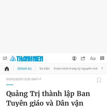
Chính trị
Sự kiện
Vươn mình trong kỷ nguyên mới
Thời
QUẢNG CÁO
ĐẶT BÁO
03/02/2025 12:20 GMT+7
Thông tin tài khoản
Quảng Trị thành lập Ban
Đổi mật khẩu
Chuyên mục
Tuyên giáo và Dân vận
Tin đã lưu