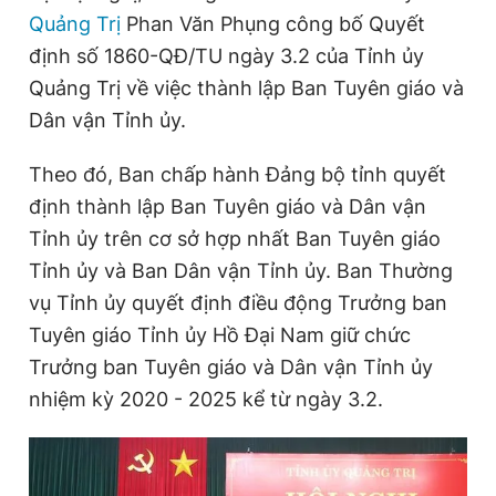
Quảng Trị
Phan Văn Phụng công bố Quyết
định số 1860-QĐ/TU ngày 3.2 của Tỉnh ủy
Đọc Thanh Niên trên điện thoại
Quảng Trị về việc thành lập Ban Tuyên giáo và
Dân vận Tỉnh ủy.
Theo đó, Ban chấp hành Đảng bộ tỉnh quyết
định thành lập Ban Tuyên giáo và Dân vận
Theo dõi báo trên
Tỉnh ủy trên cơ sở hợp nhất Ban Tuyên giáo
Tỉnh ủy và Ban Dân vận Tỉnh ủy. Ban Thường
Hotline
Liên hệ quảng cáo
0906 645 777
0908 780 404
vụ Tỉnh ủy quyết định điều động Trưởng ban
Tuyên giáo Tỉnh ủy Hồ Đại Nam giữ chức
Đặt báo
Quảng cáo
RSS
Tòa soạn
Chính sách bảo
Trưởng ban Tuyên giáo và Dân vận Tỉnh ủy
nhiệm kỳ 2020 - 2025 kể từ ngày 3.2.
Tổng biên tập: Nguyễn Ngọc Toàn
Phó tổng biên tập thường trực: Hải Thành
Phó tổng biên tập: Lâm Hiếu Dũng
Phó tổng biên tập: Trần Việt Hưng
Tổng thư ký tòa soạn: Đức Trung