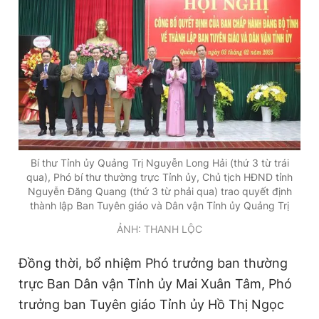
Giấy phép xuất bản số 110/GP - BTTTT cấp ngày 24.3.2020
© 2003-2026 Bản quyền thuộc về Báo Thanh Niên. Cấm sao
chép dưới mọi hình thức nếu không có sự chấp thuận bằng văn
bản. Phát triển bởi ePi Technologies, JSC.
Bí thư Tỉnh ủy Quảng Trị Nguyễn Long Hải (thứ 3 từ trái
qua), Phó bí thư thường trực Tỉnh ủy, Chủ tịch HĐND tỉnh
Nguyễn Đăng Quang (thứ 3 từ phải qua) trao quyết định
thành lập Ban Tuyên giáo và Dân vận Tỉnh ủy Quảng Trị
ẢNH: THANH LỘC
Đồng thời, bổ nhiệm Phó trưởng ban thường
trực Ban Dân vận Tỉnh ủy Mai Xuân Tâm, Phó
trưởng ban Tuyên giáo Tỉnh ủy Hồ Thị Ngọc