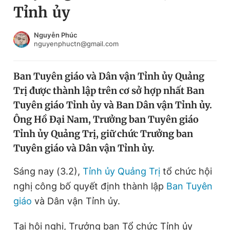
Tỉnh ủy
Chuyên mục khác
Tin đã xem
Chào ngày mới
Tin 24h
Nguyễn Phúc
nguyenphuctn@gmail.com
Đăng xuất
Tin thị trường
Tin 360
Ban Tuyên giáo và Dân vận Tỉnh ủy Quảng
Trị được thành lập trên cơ sở hợp nhất Ban
Video
Magazine
Tuyên giáo Tỉnh ủy và Ban Dân vận Tỉnh ủy.
Ông Hồ Đại Nam, Trưởng ban Tuyên giáo
Tỉnh ủy Quảng Trị, giữ chức Trưởng ban
Sản phẩm khác
Tuyên giáo và Dân vận Tỉnh ủy.
Tiện ích
Bạn cần biết
Sáng nay (3.2),
Tỉnh ủy Quảng Trị
tổ chức hội
nghị công bố quyết định thành lập
Ban Tuyên
Thông tin tòa soạn
Liên hệ quảng cáo
giáo
và Dân vận Tỉnh ủy.
Tại hội nghị, Trưởng ban Tổ chức Tỉnh ủy