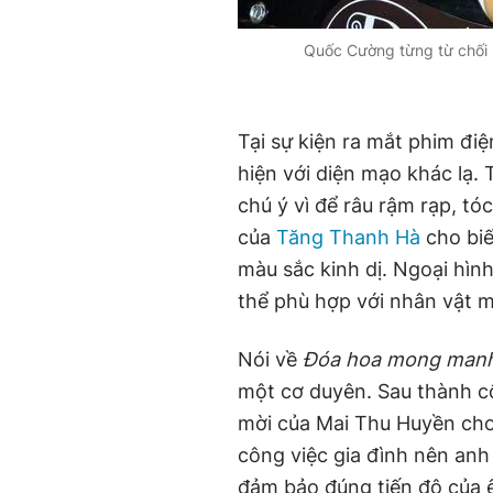
Quốc Cường từng từ chối
Tại sự kiện ra mắt phim đi
hiện với diện mạo khác lạ. 
chú ý vì để râu rậm rạp, tó
của
Tăng Thanh Hà
cho biế
màu sắc kinh dị. Ngoại hìn
thể phù hợp với nhân vật 
Nói về
Đóa hoa mong man
một cơ duyên. Sau thành 
mời của Mai Thu Huyền cho 
công việc gia đình nên anh 
đảm bảo đúng tiến độ của ê