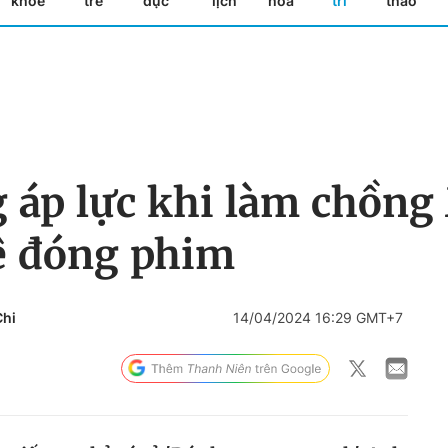
khỏe
trẻ
dục
lịch
hóa
trí
thao
 áp lực khi làm chồng
 sê đóng phim
Chi
14/04/2024 16:29 GMT+7