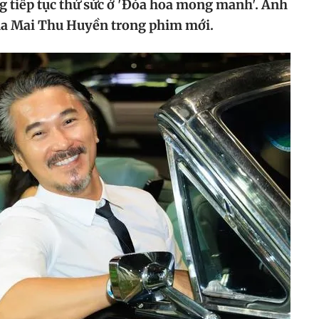
ng tiếp tục thử sức ở 'Đóa hoa mong manh'. Anh
của Mai Thu Huyền trong phim mới.