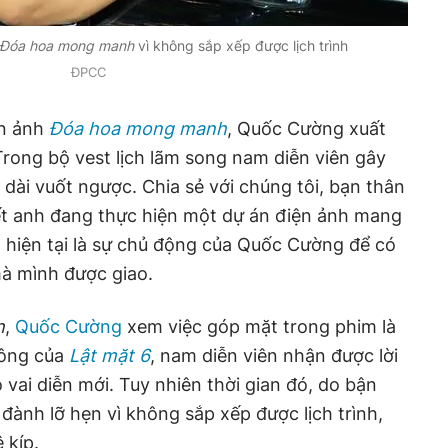
Đóa hoa mong manh
vì không sắp xếp được lịch trình
ĐPCC
ện ảnh
Đóa hoa mong manh
, Quốc Cường xuất
Trong bộ vest lịch lãm song nam diễn viên gây
c dài vuốt ngược. Chia sẻ với chúng tôi, bạn thân
t anh đang thực hiện một dự án điện ảnh mang
h hiện tại là sự chủ động của Quốc Cường để có
mà mình được giao.
h
,
Quốc Cường
xem việc góp mặt trong phim là
công của
Lật mặt 6
, nam diễn viên nhận được lời
vai diễn mới. Tuy nhiên thời gian đó, do bận
đành lỡ hẹn vì không sắp xếp được lịch trình,
 kíp.