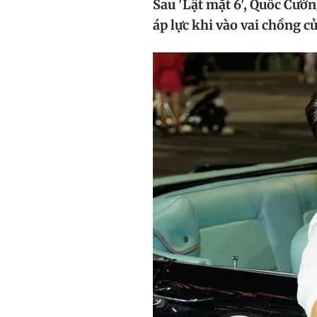
Sau 'Lật mặt 6', Quốc Cườ
áp lực khi vào vai chồng 