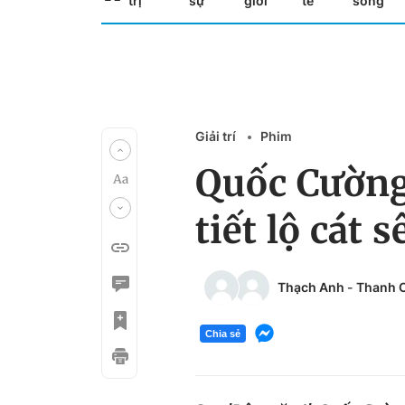
trị
sự
giới
tế
sống
Giải trí
Phim
Quốc Cường
tiết lộ cát
Thạch Anh
-
Thanh 
Chia sẻ