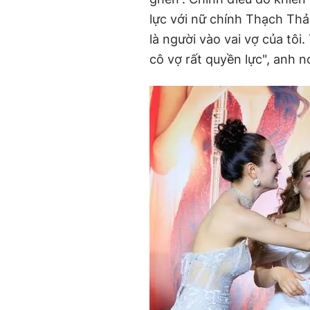
lực với nữ chính Thạch Thả
là người vào vai vợ của tôi.
cô vợ rất quyền lực", anh nó