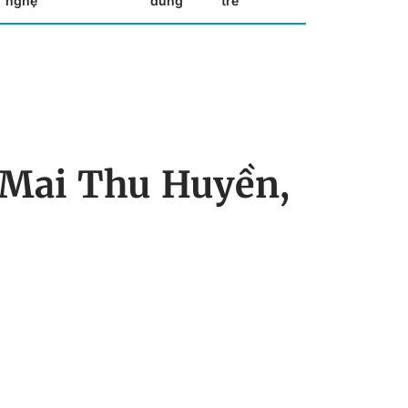
nghệ
dùng
trẻ
 Mai Thu Huyền,