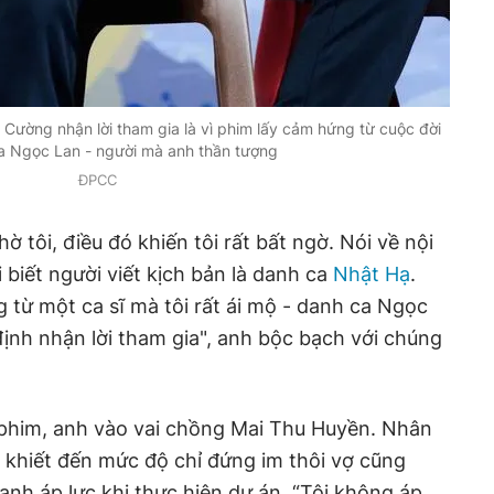
Cường nhận lời tham gia là vì phim lấy cảm hứng từ cuộc đời
a Ngọc Lan - người mà anh thần tượng
ĐPCC
ờ tôi, điều đó khiến tôi rất bất ngờ. Nói về nội
 biết người viết kịch bản là danh ca
Nhật Hạ
.
từ một ca sĩ mà tôi rất ái mộ - danh ca Ngọc
định nhận lời tham gia", anh bộc bạch với chúng
phim, anh vào vai chồng Mai Thu Huyền. Nhân
 khiết đến mức độ chỉ đứng im thôi vợ cũng
anh áp lực khi thực hiện dự án. “Tôi không áp