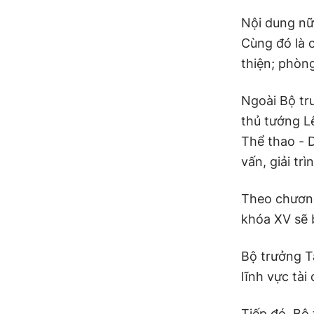
Nội dung nữ
Cùng đó là 
thiện; phòn
Ngoài Bộ tr
thủ tướng Lê
Thể thao - 
vấn, giải tr
Theo chương
khóa XV sẽ b
Bộ trưởng T
lĩnh vực tài
Tiếp đó, Bộ