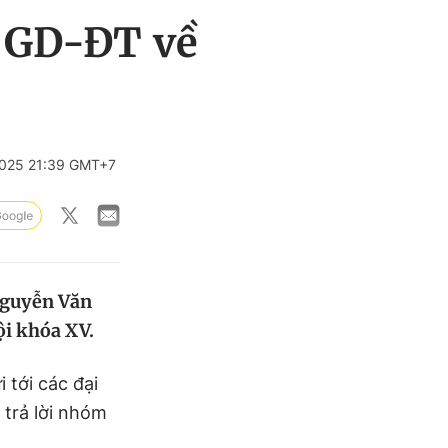
g GD-ĐT về
025 21:39 GMT+7
Nguyễn Văn
ội khóa XV.
 tới các đại
 trả lời nhóm