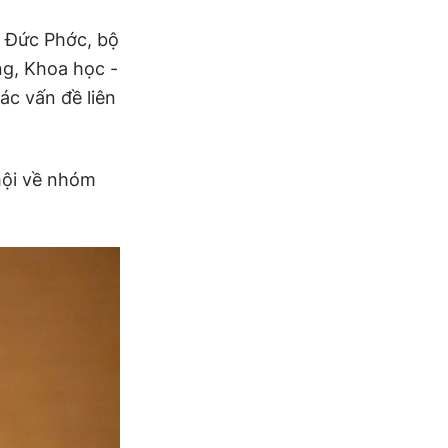
 Đức Phớc, bộ
ng, Khoa học -
ác vấn đề liên
hội về nhóm