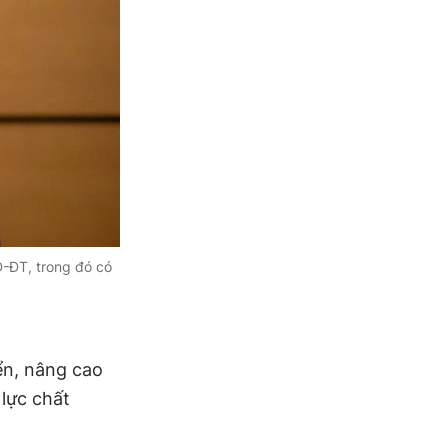
D-ĐT, trong đó có
ển, nâng cao
lực chất