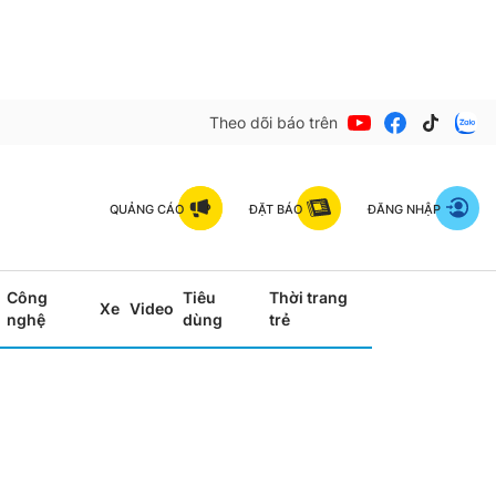
Theo dõi báo trên
QUẢNG CÁO
ĐẶT BÁO
ĐĂNG NHẬP
Công
Tiêu
Thời trang
Xe
Video
nghệ
dùng
trẻ