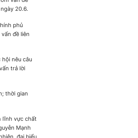
 ngày 20.6.
Chính phủ
 vấn đề liên
 hội nêu câu
ấn trả lời
; thời gian
n lĩnh vực chất
Nguyễn Mạnh
hiên, đại biểu