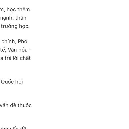
êm, học thêm.
 mạnh, thân
 trường học.
 chính, Phó
tế, Văn hóa -
 trả lời chất
9 Quốc hội
 vấn đề thuộc
nhóm vấn đề