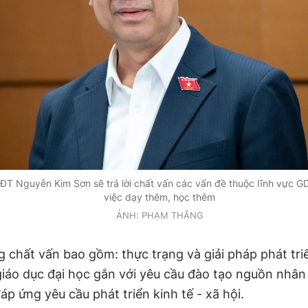
ĐT Nguyễn Kim Sơn sẽ trả lời chất vấn các vấn đề thuộc lĩnh vực G
việc dạy thêm, học thêm
ẢNH: PHẠM THẮNG
g chất vấn bao gồm: thực trạng và giải pháp phát tri
giáo dục đại học gắn với yêu cầu đào tạo nguồn nhân 
áp ứng yêu cầu phát triển kinh tế - xã hội.