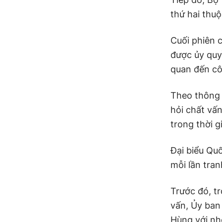
thứ hai thuộ
Cuối phiên 
được ủy quyề
quan đến cô
Theo thông 
hỏi chất vấn
trong thời g
Đại biểu Quố
mỗi lần tran
Trước đó, tr
vấn, Ủy ban
Hùng với nh