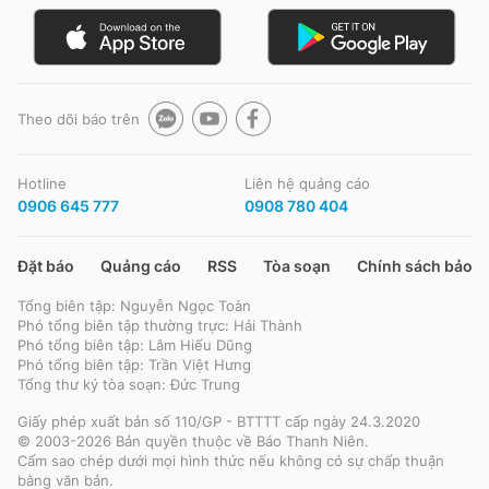
Theo dõi báo trên
Hotline
Liên hệ quảng cáo
0906 645 777
0908 780 404
Đặt báo
Quảng cáo
RSS
Tòa soạn
Chính sách bảo m
Tổng biên tập: Nguyễn Ngọc Toàn
Phó tổng biên tập thường trực: Hải Thành
Phó tổng biên tập: Lâm Hiếu Dũng
Phó tổng biên tập: Trần Việt Hưng
Tổng thư ký tòa soạn: Đức Trung
Giấy phép xuất bản số 110/GP - BTTTT cấp ngày 24.3.2020
© 2003-2026 Bản quyền thuộc về Báo Thanh Niên.
Cấm sao chép dưới mọi hình thức nếu không có sự chấp thuận
bằng văn bản.