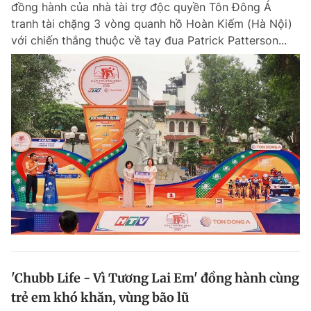
đồng hành của nhà tài trợ độc quyền Tôn Đông Á
Chuyên mục khác
tranh tài chặng 3 vòng quanh hồ Hoàn Kiếm (Hà Nội)
Tin đã xem
với chiến thắng thuộc về tay đua Patrick Patterson...
Chào ngày mới
Tin 24h
Đăng xuất
Tin thị trường
Tin 360
Video
Magazine
Sản phẩm khác
Tiện ích
Bạn cần biết
Thông tin tòa soạn
Liên hệ quảng cáo
'Chubb Life - Vì Tương Lai Em' đồng hành cùng
trẻ em khó khăn, vùng bão lũ