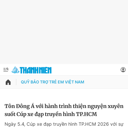
QUỸ BẢO TRỢ TRẺ EM VIỆT NAM
QUẢNG CÁO
ĐẶT BÁO
Thông tin tài khoản
Tôn Đông Á với hành trình thiện nguyện xuyên
suốt Cúp xe đạp truyền hình TP.HCM
Đổi mật khẩu
Chuyên mục
Ngày 5.4, Cúp xe đạp truyền hình TP.HCM 2026 với sự
Tin đã lưu