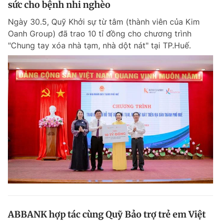
sức cho bệnh nhi nghèo
Giấy phép xuất bản số 110/GP - BTTTT cấp ngày 24.3.2020
© 2003-2026 Bản quyền thuộc về Báo Thanh Niên. Cấm sao chép
Ngày 30.5, Quỹ Khởi sự từ tâm (thành viên của Kim
dưới mọi hình thức nếu không có sự chấp thuận bằng văn bản.
Oanh Group) đã trao 10 tỉ đồng cho chương trình
Phát triển bởi ePi Technologies, JSC.
"Chung tay xóa nhà tạm, nhà dột nát" tại TP.Huế.
ABBANK hợp tác cùng Quỹ Bảo trợ trẻ em Việt