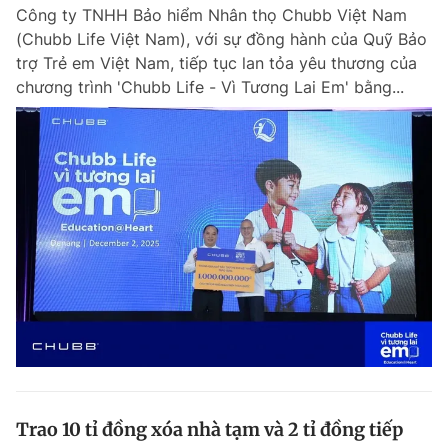
Công ty TNHH Bảo hiểm Nhân thọ Chubb Việt Nam
(Chubb Life Việt Nam), với sự đồng hành của Quỹ Bảo
trợ Trẻ em Việt Nam, tiếp tục lan tỏa yêu thương của
Đọc Thanh Niên trên điện thoại
chương trình 'Chubb Life - Vì Tương Lai Em' bằng...
Theo dõi báo trên
Hotline
Liên hệ quảng cáo
0906 645 777
0908 780 404
Đặt báo
Quảng cáo
RSS
Tòa soạn
Chính sách bảo m
Tổng biên tập: Nguyễn Ngọc Toàn
Phó tổng biên tập thường trực: Hải Thành
Phó tổng biên tập: Lâm Hiếu Dũng
Phó tổng biên tập: Trần Việt Hưng
Trao 10 tỉ đồng xóa nhà tạm và 2 tỉ đồng tiếp
Tổng thư ký tòa soạn: Đức Trung