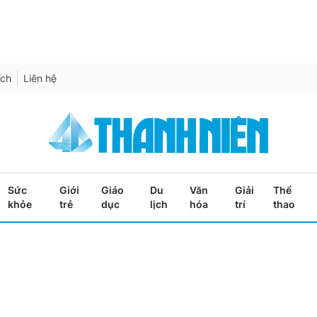
ích
Liên hệ
Sức
Giới
Giáo
Du
Văn
Giải
Thể
khỏe
trẻ
dục
lịch
hóa
trí
thao