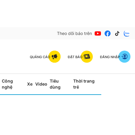
Theo dõi báo trên
QUẢNG CÁO
ĐẶT BÁO
ĐĂNG NHẬP
Công
Tiêu
Thời trang
Xe
Video
nghệ
dùng
trẻ