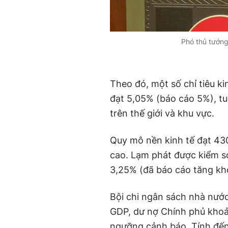
Phó thủ tướng
Theo đó, một số chỉ tiêu ki
đạt 5,05% (báo cáo 5%), tu
trên thế giới và khu vực.
Quy mô nền kinh tế đạt 43
cao. Lạm phát được kiểm so
3,25% (đã báo cáo tăng kh
Bội chi ngân sách nhà nư
GDP, dư nợ Chính phủ khoả
ngưỡng cảnh báo. Tính đế