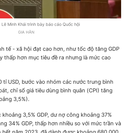
 Lê Minh Khái trình bày báo cáo Quốc hội
GIA HÂN
nh tế - xã hội đạt cao hơn, như tốc độ tăng GDP
y thấp hơn mục tiêu đề ra nhưng là mức cao
0 tỉ USD, bước vào nhóm các nước trung bình
át, chỉ số giá tiêu dùng bình quân (CPI) tăng
oảng 3,5%).
ớc khoảng 3,5% GDP, dư nợ công khoảng 37%
ng 34% GDP, thấp hơn nhiều so với mức trần và
n hết năm 2023, đã dành được khoảng 680.000