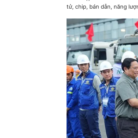
tử,
chip
, bán dẫn, năng lượ