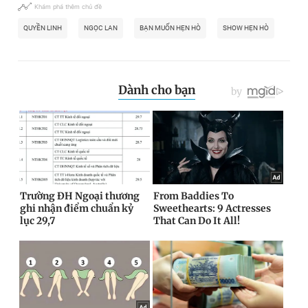
Khám phá thêm chủ đề
QUYỀN LINH
NGỌC LAN
BẠN MUỐN HẸN HÒ
SHOW HẸN HÒ