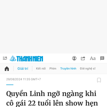
Giải trí
Kết nối
Phim
Truyền hình
Đời nghệ sĩ
QUẢNG CÁO
ĐẶT BÁO
29/08/2024 11:35 GMT+7
Thông tin tài khoản
Quyền Linh ngỡ ngàng khi
Đổi mật khẩu
Chuyên mục
cô gái 22 tuổi lên show hẹn
Tin đã lưu