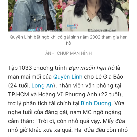
Đọc Thanh Niên trên điện thoại
Quyền Linh bất ngờ khi cô gái sinh năm 2002 tham gia hẹn
hò
ẢNH: CHỤP MÀN HÌNH
Theo dõi báo trên
Tập 1033 chương trình
Bạn muốn hẹn hò
là
màn mai mối của
Quyền Linh
cho Lê Gia Bảo
Hotline
Liên hệ quảng cáo
0906 645 777
0908 780 404
(24 tuổi,
Long An
), nhân viên văn phòng tại
TP.HCM và Hoàng Vũ Phương Anh (22 tuổi),
Đặt báo
Quảng cáo
RSS
Tòa soạn
Chính sách bảo
trợ lý phân tích tài chính tại
Bình Dương
. Vừa
Tổng biên tập: Nguyễn Ngọc Toàn
nghe tuổi của đàng gái, nam MC ngỡ ngàng
Phó tổng biên tập thường trực: Hải Thành
cảm thán: "Trời ơi, còn nhỏ quá vậy. Mấy đứa
Phó tổng biên tập: Lâm Hiếu Dũng
Phó tổng biên tập: Trần Việt Hưng
nhỏ giờ khác xưa xa quá. Hai đứa đều còn nhỏ
Tổng thư ký tòa soạn: Đức Trung