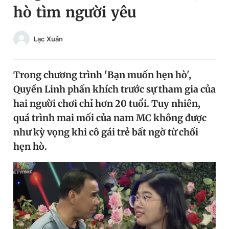
hò tìm người yêu
Chuyên mục khác
Tin đã xem
Chào ngày mới
Tin 24h
Lạc Xuân
Đăng xuất
Tin thị trường
Tin 360
Trong chương trình 'Bạn muốn hẹn hò',
Quyền Linh phấn khích trước sự tham gia của
Video
Magazine
hai người chơi chỉ hơn 20 tuổi. Tuy nhiên,
quá trình mai mối của nam MC không được
như kỳ vọng khi cô gái trẻ bất ngờ từ chối
Sản phẩm khác
hẹn hò.
Tiện ích
Bạn cần biết
Thông tin tòa soạn
Liên hệ quảng cáo