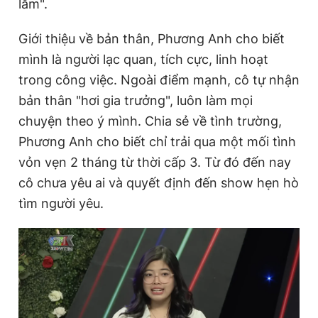
lắm".
Giấy phép xuất bản số 110/GP - BTTTT cấp ngày 24.3.2020
© 2003-2026 Bản quyền thuộc về Báo Thanh Niên. Cấm sao
Giới thiệu về bản thân, Phương Anh cho biết
chép dưới mọi hình thức nếu không có sự chấp thuận bằng văn
bản. Phát triển bởi ePi Technologies, JSC.
mình là người lạc quan, tích cực, linh hoạt
trong công việc. Ngoài điểm mạnh, cô tự nhận
bản thân "hơi gia trưởng", luôn làm mọi
chuyện theo ý mình. Chia sẻ về tình trường,
Phương Anh cho biết chỉ trải qua một mối tình
vỏn vẹn 2 tháng từ thời cấp 3. Từ đó đến nay
cô chưa yêu ai và quyết định đến show hẹn hò
tìm người yêu.