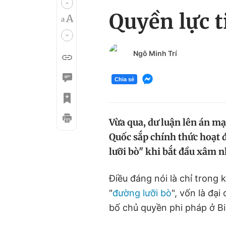
Quyền lực t
Ngô Minh Trí
Chia sẻ
Vừa qua, dư luận lên án m
Quốc sắp chính thức hoạt
lưỡi bò" khi bắt đầu xâm n
Điều đáng nói là chỉ trong 
"
đường lưỡi bò
", vốn là đạ
bố chủ quyền phi pháp ở B