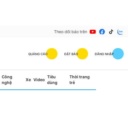
Theo dõi báo trên
QUẢNG CÁO
ĐẶT BÁO
ĐĂNG NHẬP
Công
Tiêu
Thời trang
Xe
Video
nghệ
dùng
trẻ