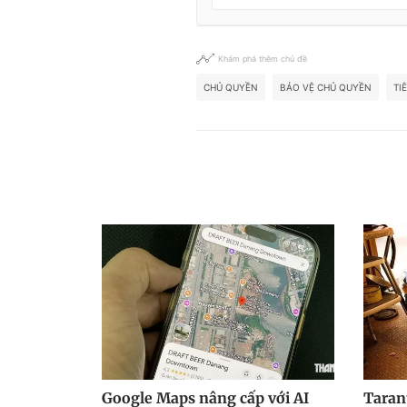
Khám phá thêm chủ đề
CHỦ QUYỀN
BẢO VỆ CHỦ QUYỀN
TI