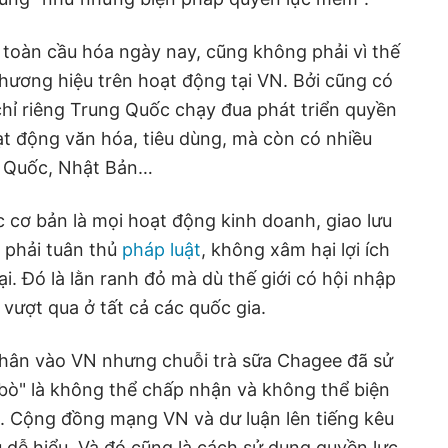
 toàn cầu hóa ngày nay, cũng không phải vì thế
hương hiệu trên hoạt động tại VN. Bởi cũng có
chỉ riêng Trung Quốc chạy đua phát triển quyền
t động văn hóa, tiêu dùng, mà còn có nhiều
n Quốc, Nhật Bản…
cơ bản là mọi hoạt động kinh doanh, giao lưu
 phải tuân thủ
pháp luật
, không xâm hại lợi ích
i. Đó là lằn ranh đỏ mà dù thế giới có hội nhập
vượt qua ở tất cả các quốc gia.
 chân vào VN nhưng chuỗi trà sữa Chagee đã sử
bò" là không thể chấp nhận và không thể biện
o. Cộng đồng mạng VN và dư luận lên tiếng kêu
u dễ hiểu. Và đó cũng là cách sử dụng quyền lực