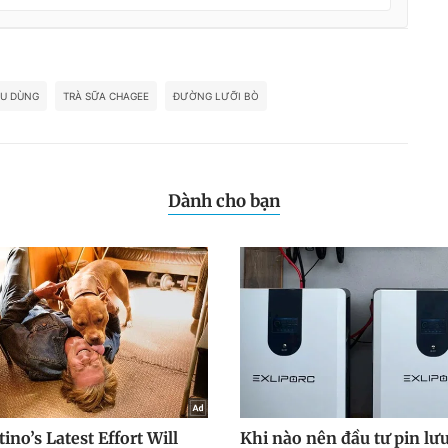
ÊU DÙNG
TRÀ SỮA CHAGEE
ĐƯỜNG LƯỠI BÒ