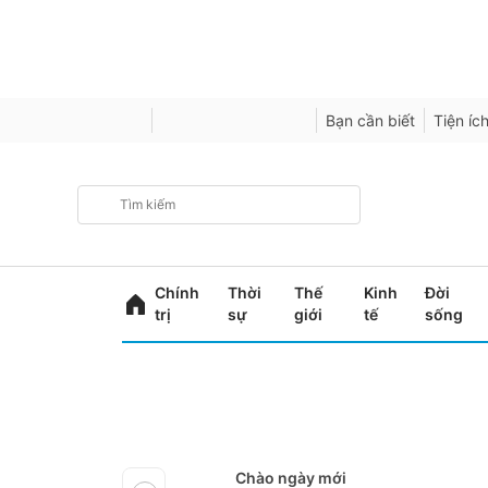
Bạn cần biết
Tiện íc
Chính
Thời
Thế
Kinh
Đời
trị
sự
giới
tế
sống
Chào ngày mới