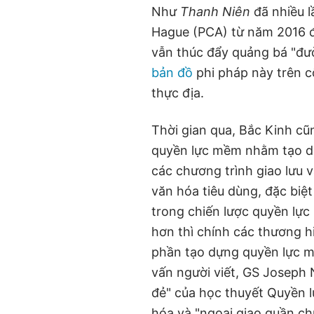
Như
Thanh Niên
đã nhiều l
Hague (PCA) từ năm 2016 
vẫn thúc đẩy quảng bá "đư
bản đồ
phi pháp này trên 
thực địa.
Thời gian qua, Bắc Kinh c
quyền lực mềm nhằm tạo d
các chương trình giao lưu v
văn hóa tiêu dùng, đặc biệ
trong chiến lược quyền lự
hơn thì chính các thương 
phần tạo dựng quyền lực m
vấn người viết, GS Joseph 
đẻ" của học thuyết Quyền l
hóa và "ngoại giao quần c