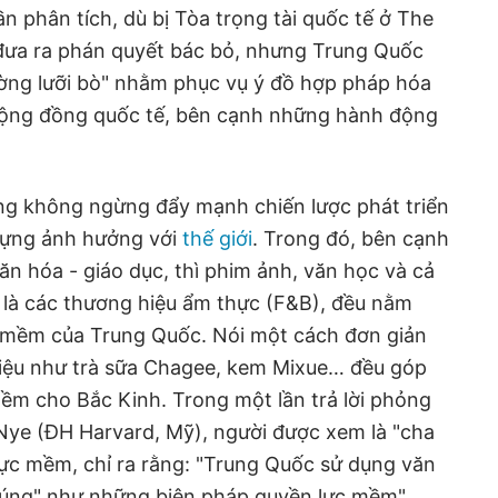
ần phân tích, dù bị Tòa trọng tài quốc tế ở The
đưa ra phán quyết bác bỏ, nhưng Trung Quốc
ờng lưỡi bò" nhằm phục vụ ý đồ hợp pháp hóa
cộng đồng quốc tế, bên cạnh những hành động
ũng không ngừng đẩy mạnh chiến lược phát triển
ựng ảnh hưởng với
thế giới
. Trong đó, bên cạnh
ăn hóa - giáo dục, thì phim ảnh, văn học và cả
t là các thương hiệu ẩm thực (F&B), đều nằm
c mềm của Trung Quốc. Nói một cách đơn giản
hiệu như trà sữa Chagee, kem Mixue… đều góp
ềm cho Bắc Kinh. Trong một lần trả lời phỏng
Nye (ĐH Harvard, Mỹ), người được xem là "cha
ực mềm, chỉ ra rằng: "Trung Quốc sử dụng văn
húng" như những biện pháp quyền lực mềm".