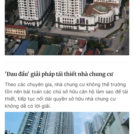
Đọc Thanh Niên trên điện thoại
Theo dõi báo trên
'Đau đầu' giải pháp tái thiết nhà chung cư
Hotline
Liên hệ quảng cáo
0906 645 777
0908 780 404
Theo các chuyên gia, nhà chung cư không thể trường
tồn nên bài toán các chủ sở hữu căn hộ làm sao để tái
Đặt báo
Quảng cáo
RSS
Tòa soạn
Chính sách bảo m
thiết, tiếp tục nối dài quyền sở hữu nhà chung cư
không dễ có lời giải.
Tổng biên tập: Nguyễn Ngọc Toàn
Phó tổng biên tập thường trực: Hải Thành
Phó tổng biên tập: Lâm Hiếu Dũng
Phó tổng biên tập: Trần Việt Hưng
Tổng thư ký tòa soạn: Đức Trung