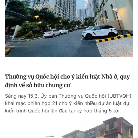
Giấy phép xuất bản số 110/GP - BTTTT cấp ngày 24.3.2020
© 2003-2026 Bản quyền thuộc về Báo Thanh Niên. Cấm sao chép
dưới mọi hình thức nếu không có sự chấp thuận bằng văn bản.
Phát triển bởi ePi Technologies, JSC.
Thường vụ Quốc hội cho ý kiến luật Nhà ở, quy
định về sở hữu chung cư
Sáng nay 15.3, Ủy ban Thường vụ Quốc hội (UBTVQH)
khai mạc phiên họp 21 cho ý kiến nhiều dự án luật dự
kiến trình Quốc hội lần đầu tại kỳ họp tháng 5 tới.