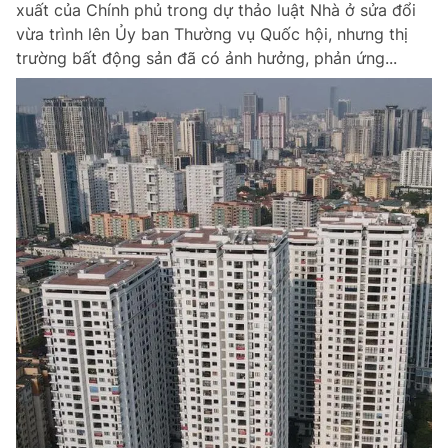
xuất của Chính phủ trong dự thảo luật Nhà ở sửa đổi
Chuyên mục khác
vừa trình lên Ủy ban Thường vụ Quốc hội, nhưng thị
Tin đã xem
trường bất động sản đã có ảnh hưởng, phản ứng...
Chào ngày mới
Tin 24h
Đăng xuất
Tin thị trường
Tin 360
Video
Magazine
Sản phẩm khác
Tiện ích
Bạn cần biết
Thông tin tòa soạn
Liên hệ quảng cáo