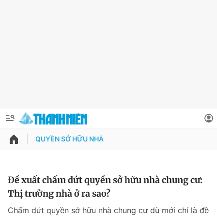
QUYỀN SỞ HỮU NHÀ
QUẢNG CÁO
ĐẶT BÁO
Thông tin tài khoản
Đề xuất chấm dứt quyền sở hữu nhà chung cư:
Thị trường nhà ở ra sao?
Đổi mật khẩu
Chuyên mục
Chấm dứt quyền sở hữu nhà chung cư dù mới chỉ là đề
Tin đã lưu