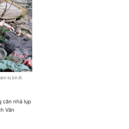
ệm bị bỏ đi.
 căn nhà lụp
ch Văn