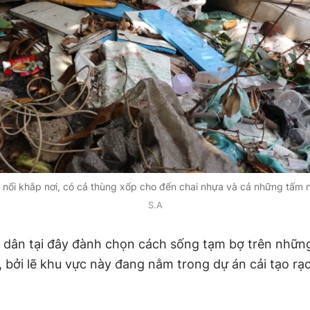
ôi nổi khắp nơi, có cả thùng xốp cho đến chai nhựa và cả những tấm n
S.A
 dân tại đây đành chọn cách sống tạm bợ trên những
, bởi lẽ khu vực này đang nằm trong dự án cải tạo rạ