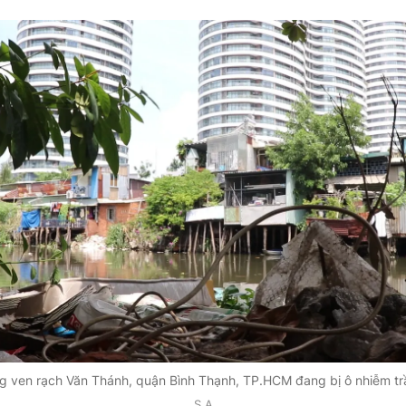
ng ven rạch Văn Thánh, quận Bình Thạnh, TP.HCM đang bị ô nhiễm tr
S.A