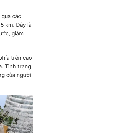
 qua các
,5 km. Đây là
ước, giảm
hía trên cao
a. Tình trạng
ống của người