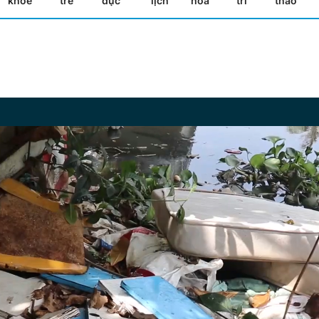
khỏe
trẻ
dục
lịch
hóa
trí
thao