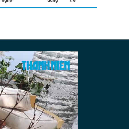
nghệ
dùng
trẻ