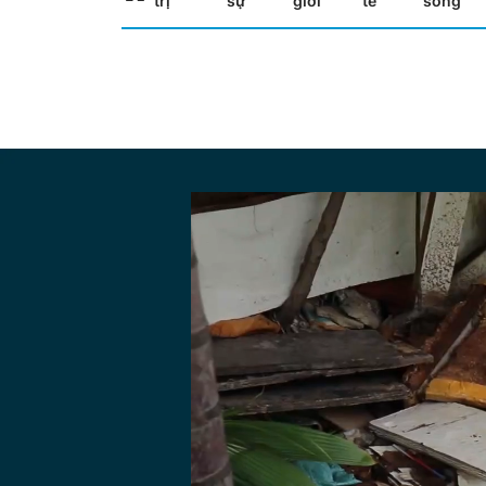
trị
sự
giới
tế
sống