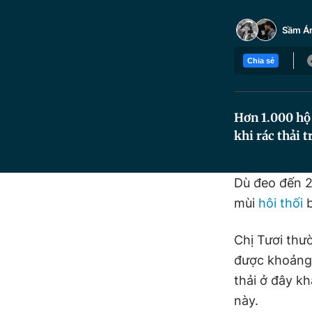
Sầm Á
Chia sẻ
Hơn 1.000 hộ
khi rác thải t
Dù đeo đến 2
mùi
hôi thối
b
Chị Tươi thư
được khoảng 
thải ở đây k
này.