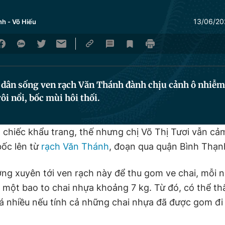
13/06/20
nh
-
Võ Hiếu
 dân sống ven rạch Văn Thánh đành chịu cảnh ô nhiễm
rôi nổi, bốc mùi hôi thối.
 chiếc khẩu trang, thế nhưng chị Võ Thị Tươi vẫn c
ốc lên từ
rạch Văn Thánh
, đoạn qua quận Bình Thạn
ờng xuyên tới ven rạch này để thu gom ve chai, mỗi n
một bao to chai nhựa khoảng 7 kg. Từ đó, có thể th
há nhiều nếu tính cả những chai nhựa đã được gom đi