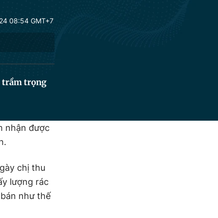
24 08:54 GMT+7
 trầm trọng
ảm nhận được
h.
gày chị thu
ấy lượng rác
 bán như thế