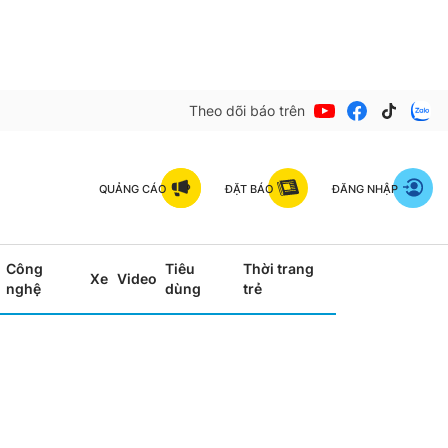
Theo dõi báo trên
QUẢNG CÁO
ĐẶT BÁO
ĐĂNG NHẬP
Công
Tiêu
Thời trang
Xe
Video
nghệ
dùng
trẻ