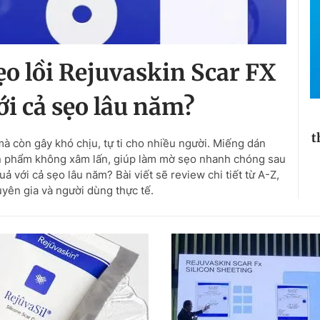
o lồi Rejuvaskin Scar FX
ới cả sẹo lâu năm?
t
 còn gây khó chịu, tự ti cho nhiều người. Miếng dán
sản phẩm không xâm lấn, giúp làm mờ sẹo nhanh chóng sau
ả với cả sẹo lâu năm? Bài viết sẽ review chi tiết từ A-Z,
uyên gia và người dùng thực tế.