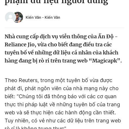
phạm dữ liệu người dùng
Chuyên mục khác
Tin đã xem
Kiến Văn
-
Kiến Văn
Chào ngày mới
Tin 24h
Đăng xuất
Nhà cung cấp dịch vụ viễn thông của Ấn Độ -
Tin thị trường
Tin 360
Reliance Jio, vừa cho biết đang điều tra các
tuyên bố về những dữ liệu cá nhân của khách
Video
Magazine
hàng đang bị rò rỉ trên trang web “Magicapk”.
Sản phẩm khác
Theo Reuters, trong một tuyên bố vừa được
Tiện ích
Bạn cần biết
phát đi, phát ngôn viên của nhà mạng này cho
biết: “Chúng tôi đã thông báo với các cơ quan
thực thi pháp luật về những tuyên bố của trang
Thông tin tòa soạn
Liên hệ quảng cáo
web và sẽ thực hiện các hành động cần thiết.
Tuy nhiên, có vẻ như các dữ liệu trên trang web
rò rỉ là không trung thực”.