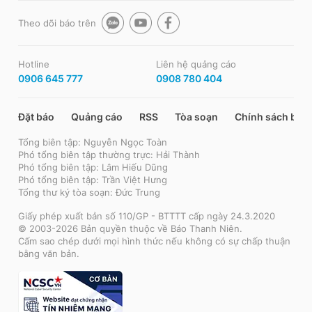
Theo dõi báo trên
Hotline
Liên hệ quảng cáo
0906 645 777
0908 780 404
Đặt báo
Quảng cáo
RSS
Tòa soạn
Chính sách bảo
Tổng biên tập: Nguyễn Ngọc Toàn
Phó tổng biên tập thường trực: Hải Thành
Phó tổng biên tập: Lâm Hiếu Dũng
Phó tổng biên tập: Trần Việt Hưng
Tổng thư ký tòa soạn: Đức Trung
Giấy phép xuất bản số 110/GP - BTTTT cấp ngày 24.3.2020
© 2003-2026 Bản quyền thuộc về Báo Thanh Niên.
Cấm sao chép dưới mọi hình thức nếu không có sự chấp thuận
bằng văn bản.