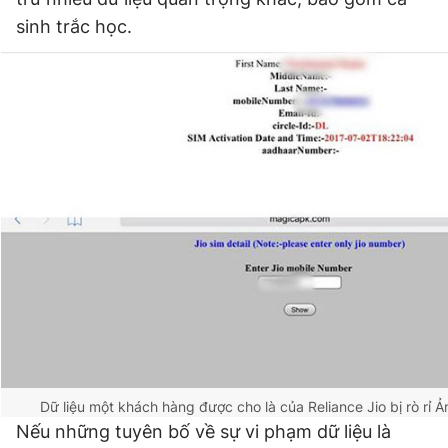
Giấy phép xuất bản số 110/GP - BTTTT cấp ngày 24.3.2020
sinh trắc học.
© 2003-2026 Bản quyền thuộc về Báo Thanh Niên. Cấm sao
chép dưới mọi hình thức nếu không có sự chấp thuận bằng văn
bản. Phát triển bởi ePi Technologies, JSC.
Dữ liệu một khách hàng được cho là của Reliance Jio bị rò rỉ
Ả
Nếu những tuyên bố về sự vi phạm dữ liệu là