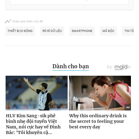
Khám phá thêm chủ đề
THIẾT BỊ DI ĐỘNG
RÒ RỈ DỮ LIỆU
SMARTPHONE
MÃ ĐỘC
TIN TẶC