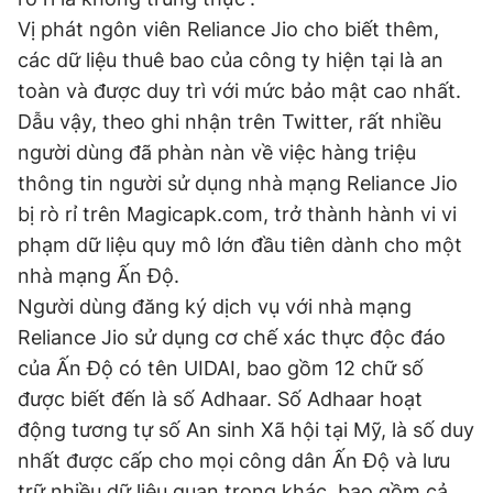
Vị phát ngôn viên Reliance Jio cho biết thêm,
các dữ liệu thuê bao của công ty hiện tại là an
Đọc Thanh Niên trên điện thoại
toàn và được duy trì với mức bảo mật cao nhất.
Dẫu vậy, theo ghi nhận trên Twitter, rất nhiều
người dùng đã phàn nàn về việc hàng triệu
thông tin người sử dụng nhà mạng Reliance Jio
Theo dõi báo trên
bị rò rỉ trên Magicapk.com, trở thành hành vi vi
phạm dữ liệu quy mô lớn đầu tiên dành cho một
nhà mạng Ấn Độ.
Hotline
Liên hệ quảng cáo
0906 645 777
0908 780 404
Người dùng đăng ký dịch vụ với nhà mạng
Reliance Jio sử dụng cơ chế xác thực độc đáo
Đặt báo
Quảng cáo
RSS
Tòa soạn
Chính sách bảo
của Ấn Độ có tên UIDAI, bao gồm 12 chữ số
được biết đến là số Adhaar. Số Adhaar hoạt
Tổng biên tập: Nguyễn Ngọc Toàn
Phó tổng biên tập thường trực: Hải Thành
động tương tự số An sinh Xã hội tại Mỹ, là số duy
Phó tổng biên tập: Lâm Hiếu Dũng
Phó tổng biên tập: Trần Việt Hưng
nhất được cấp cho mọi công dân Ấn Độ và lưu
Tổng thư ký tòa soạn: Đức Trung
trữ nhiều dữ liệu quan trọng khác, bao gồm cả