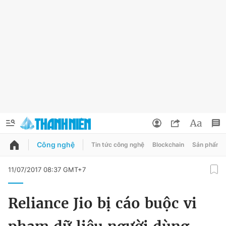
Công nghệ
Tin tức công nghệ
Blockchain
Sản phẩm
QUẢNG CÁO
ĐẶT BÁO
11/07/2017 08:37 GMT+7
Thông tin tài khoản
Reliance Jio bị cáo buộc vi
Đổi mật khẩu
Chuyên mục
Tin đã lưu