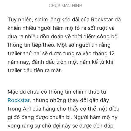
CHỤP MÀN HÌNH
Giấy phép xuất bản số 110/GP - BTTTT cấp ngày 24.3.2020
© 2003-2026 Bản quyền thuộc về Báo Thanh Niên. Cấm sao
chép dưới mọi hình thức nếu không có sự chấp thuận bằng văn
Tuy nhiên, sự im lặng kéo dài của Rockstar đã
bản. Phát triển bởi ePi Technologies, JSC.
khiến nhiều người hâm mộ tỏ ra sốt ruột và
đưa ra nhiều đồn đoán về thời điểm công bố
thông tin tiếp theo. Một số người tin rằng
trailer thứ hai sẽ được tung ra vào tháng 12
năm nay, đánh dấu tròn một năm kể từ khi
trailer đầu tiên ra mắt.
Mặc dù chưa có thông tin chính thức từ
Rockstar
, nhưng những thay đổi gần đây
trong API của hãng cho thấy có thể một điều
gì đó đang được chuẩn bị. Người hâm mộ hy
vọng rằng sự chờ đợi này sẽ được đền đáp