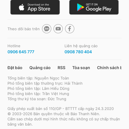
Theo dõi báo trên
Hotline
Liên hệ quảng cáo
0906 645 777
0908 780 404
Đặt báo
Quảng cáo
RSS
Tòa soạn
Chính sách bảo
Tổng biên tập: Nguyễn Ngọc Toàn
Phó tổng biên tập thường trực: Hải Thành
Phó tổng biên tập: Lâm Hiếu Dũng
Phó tổng biên tập: Trần Việt Hưng
Tổng thư ký tòa soạn: Đức Trung
Giấy phép xuất bản số 110/GP - BTTTT cấp ngày 24.3.2020
© 2003-2026 Bản quyền thuộc về Báo Thanh Niên.
Cấm sao chép dưới mọi hình thức nếu không có sự chấp thuận
bằng văn bản.