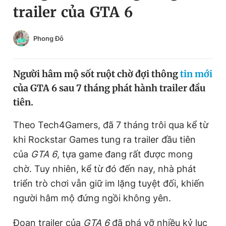
trailer của GTA 6
Chuyên mục khác
Tin đã xem
Chào ngày mới
Tin 24h
Phong Đỗ
Đăng xuất
Tin thị trường
Tin 360
Người hâm mộ sốt ruột chờ đợi thông
tin mới
của GTA 6 sau 7 tháng phát hành trailer đầu
Video
Magazine
tiên.
Theo Tech4Gamers, đã 7 tháng trôi qua kể từ
Sản phẩm khác
khi Rockstar Games tung ra trailer đầu tiên
Tiện ích
của
GTA 6
, tựa game đang rất được mong
Bạn cần biết
chờ. Tuy nhiên, kể từ đó đến nay, nhà phát
triển trò chơi vẫn giữ im lặng tuyệt đối, khiến
Thông tin tòa soạn
Liên hệ quảng cáo
người hâm mộ đứng ngồi không yên.
Đoạn trailer của
GTA 6
đã phá vỡ nhiều kỷ lục