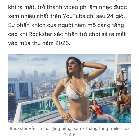
khi ra mắt, trở thành video phi âm nhạc được
xem nhiều nhất trên YouTube chỉ sau 24 giờ.
Đọc Thanh Niên trên điện thoại
Sự phấn khích của người hâm mộ càng tăng
cao khi Rockstar xác nhận trò chơi sẽ ra mắt
vào mùa thu năm 2025.
Theo dõi báo trên
Hotline
Liên hệ quảng cáo
0906 645 777
0908 780 404
Đặt báo
Quảng cáo
RSS
Tòa soạn
Chính sách bảo
Tổng biên tập: Nguyễn Ngọc Toàn
Phó tổng biên tập thường trực: Hải Thành
Phó tổng biên tập: Lâm Hiếu Dũng
Rockstar vẫn 'im hơi lặng tiếng' sau 7 tháng tung trailer của
Phó tổng biên tập: Trần Việt Hưng
GTA 6
Tổng thư ký tòa soạn: Đức Trung