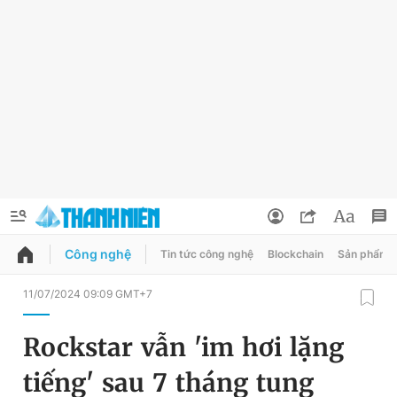
Công nghệ
Tin tức công nghệ
Blockchain
Sản phẩm
QUẢNG CÁO
ĐẶT BÁO
11/07/2024 09:09 GMT+7
Thông tin tài khoản
Rockstar vẫn 'im hơi lặng
Đổi mật khẩu
Chuyên mục
tiếng' sau 7 tháng tung
Tin đã lưu