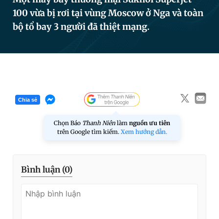
100 vừa bị rơi tại vùng Moscow ở Nga và toàn
bộ tổ bay 3 người đã thiệt mạng.
Đọc Thanh Niên trên điện thoại
Theo dõi báo trên
Chia sẻ
Hotline
Liên hệ quảng cáo
Chọn Báo
Thanh Niên
làm
nguồn ưu tiên
0906 645 777
0908 780 404
trên Google tìm kiếm.
Xem hướng dẫn.
Đặt báo
Quảng cáo
RSS
Tòa soạn
Chính sách bảo
Bình luận (
0
)
Tổng biên tập: Nguyễn Ngọc Toàn
Phó tổng biên tập thường trực: Hải Thành
Phó tổng biên tập: Lâm Hiếu Dũng
Phó tổng biên tập: Trần Việt Hưng
Tổng thư ký tòa soạn: Đức Trung