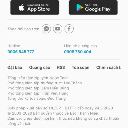
Theo dõi báo trên
Hotline
Liên hệ quảng cáo
0906 645 777
0908 780 404
Đặt báo
Quảng cáo
RSS
Tòa soạn
Chính sách bảo
Tổng biên tập: Nguyễn Ngọc Toàn
Phó tổng biên tập thường trực: Hải Thành
Phó tổng biên tập: Lâm Hiếu Dũng
Phó tổng biên tập: Trần Việt Hưng
Tổng thư ký tòa soạn: Đức Trung
Giấy phép xuất bản số 110/GP - BTTTT cấp ngày 24.3.2020
© 2003-2026 Bản quyền thuộc về Báo Thanh Niên.
Cấm sao chép dưới mọi hình thức nếu không có sự chấp thuận
bằng văn bản.