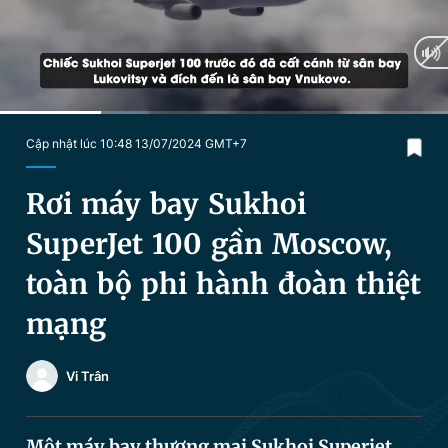
Chuyên mục khác
Tin đã xem
Chào ngày mới
Tin 24h
Đăng xuất
Tin thị trường
Tin 360
Current
0:20
/
Duration
1:27
Cập nhật lúc 10:48 13/07/2024 GMT+7
Time
Video
Magazine
Rơi máy bay Sukhoi
SuperJet 100 gần Moscow,
Sản phẩm khác
toàn bộ phi hành đoàn thiệt
Tiện ích
Bạn cần biết
mạng
Thông tin tòa soạn
Liên hệ quảng cáo
Vi Trân
Một máy bay thương mại Sukhoi Superjet