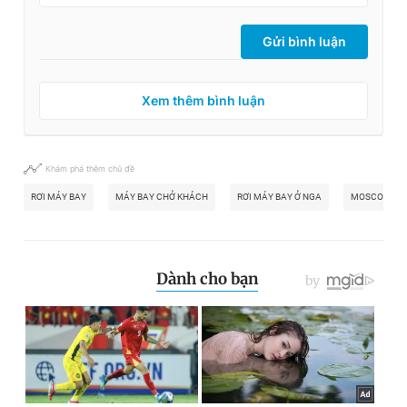
Giấy phép xuất bản số 110/GP - BTTTT cấp ngày 24.3.2020
© 2003-2026 Bản quyền thuộc về Báo Thanh Niên. Cấm sao
Gửi bình luận
chép dưới mọi hình thức nếu không có sự chấp thuận bằng văn
bản. Phát triển bởi ePi Technologies, JSC.
Xem thêm bình luận
Khám phá thêm chủ đề
RƠI MÁY BAY
MÁY BAY CHỞ KHÁCH
RƠI MÁY BAY Ở NGA
MOSCOW