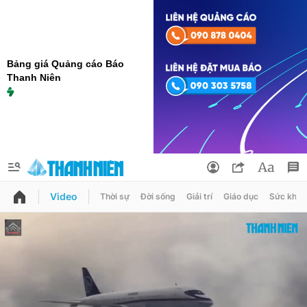
Bảng giá Quảng cáo Báo
Thanh Niên
Video
Thời sự
Đời sống
Giải trí
Giáo dục
Sức khỏe
QUẢNG CÁO
ĐẶT BÁO
Thông tin tài khoản
Đổi mật khẩu
Chuyên mục
Tin đã lưu