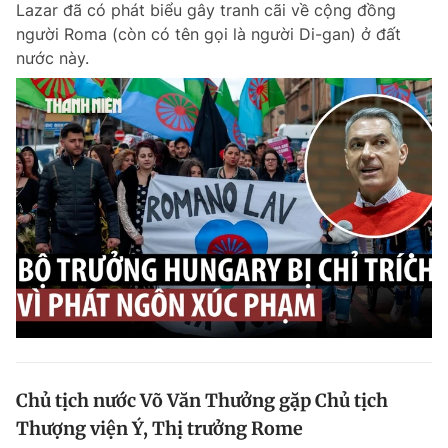
Lazar đã có phát biểu gây tranh cãi về cộng đồng
Chuyên mục khác
người Roma (còn có tên gọi là người Di-gan) ở đất
Tin đã xem
nước này.
Chào ngày mới
Tin 24h
Đăng xuất
Tin thị trường
Tin 360
Video
Magazine
Sản phẩm khác
Tiện ích
Bạn cần biết
Thông tin tòa soạn
Liên hệ quảng cáo
Chủ tịch nước Võ Văn Thưởng gặp Chủ tịch
Thượng viện Ý, Thị trưởng Rome