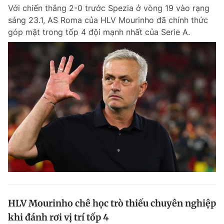
Với chiến thắng 2-0 trước Spezia ở vòng 19 vào rạng
Giấy phép xuất bản số 110/GP - BTTTT cấp ngày 24.3.2020
© 2003-2026 Bản quyền thuộc về Báo Thanh Niên. Cấm sao chép
sáng 23.1, AS Roma của HLV Mourinho đã chính thức
dưới mọi hình thức nếu không có sự chấp thuận bằng văn bản.
góp mặt trong tốp 4 đội mạnh nhất của Serie A.
Phát triển bởi ePi Technologies, JSC.
HLV Mourinho chê học trò thiếu chuyên nghiệp
khi đánh rơi vị trí tốp 4