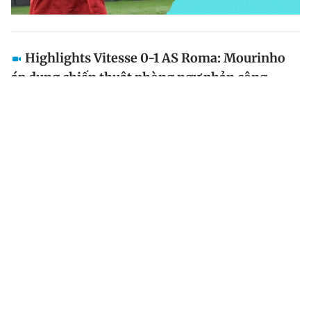
Highlights Vitesse 0-1 AS Roma: Mourinho
áp dụng chiến thuật phòng ngự phản công
Sergio Oliveira ghi bàn duy nhất trong trận Vitesse -
Roma, cũng chính anh phải nhận thẻ đỏ và đẩy Roma
vào một thế trận cực kì khó khăn. Trận đấu trong
khuôn khổ lượt đi, vòng 1/8 Europa Conference...