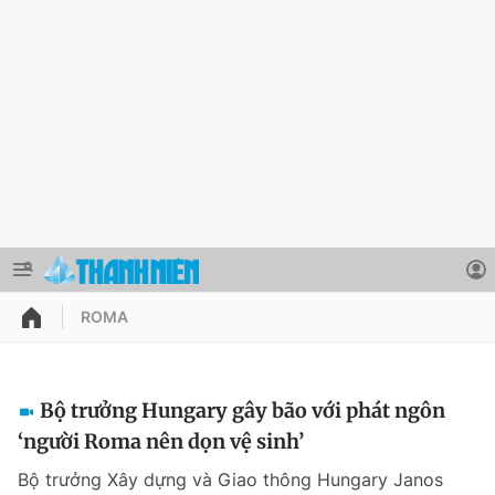
ROMA
QUẢNG CÁO
ĐẶT BÁO
Thông tin tài khoản
Bộ trưởng Hungary gây bão với phát ngôn
‘người Roma nên dọn vệ sinh’
Đổi mật khẩu
Chuyên mục
Bộ trưởng Xây dựng và Giao thông Hungary Janos
Tin đã lưu