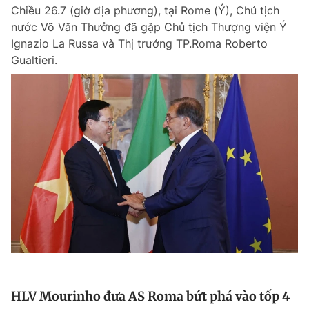
Chiều 26.7 (giờ địa phương), tại Rome (Ý), Chủ tịch
nước Võ Văn Thưởng đã gặp Chủ tịch Thượng viện Ý
Ignazio La Russa và Thị trưởng TP.Roma Roberto
Đọc Thanh Niên trên điện thoại
Gualtieri.
Theo dõi báo trên
Hotline
Liên hệ quảng cáo
0906 645 777
0908 780 404
Đặt báo
Quảng cáo
RSS
Tòa soạn
Chính sách bảo m
Tổng biên tập: Nguyễn Ngọc Toàn
Phó tổng biên tập thường trực: Hải Thành
Phó tổng biên tập: Lâm Hiếu Dũng
Phó tổng biên tập: Trần Việt Hưng
HLV Mourinho đưa AS Roma bứt phá vào tốp 4
Tổng thư ký tòa soạn: Đức Trung