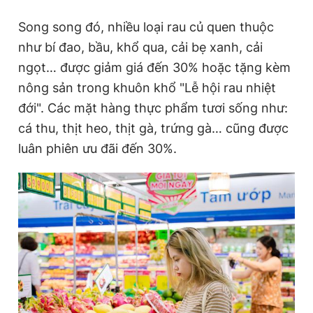
Giấy phép xuất bản số 110/GP - BTTTT cấp ngày 24.3.2020
Song song đó, nhiều loại rau củ quen thuộc
© 2003-2026 Bản quyền thuộc về Báo Thanh Niên. Cấm sao
chép dưới mọi hình thức nếu không có sự chấp thuận bằng văn
như bí đao, bầu, khổ qua, cải bẹ xanh, cải
bản. Phát triển bởi ePi Technologies, JSC.
ngọt… được giảm giá đến 30% hoặc tặng kèm
nông sản trong khuôn khổ "Lễ hội rau nhiệt
đới". Các mặt hàng thực phẩm tươi sống như:
cá thu, thịt heo, thịt gà, trứng gà… cũng được
luân phiên ưu đãi đến 30%.