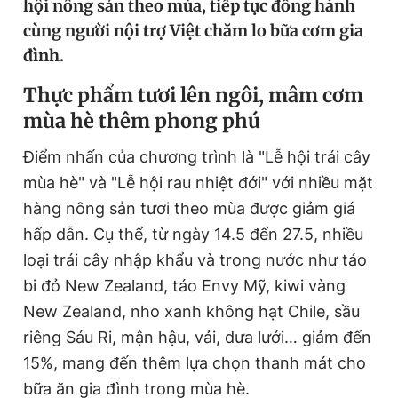
hội nông sản theo mùa, tiếp tục đồng hành
cùng người nội trợ Việt chăm lo bữa cơm gia
đình.
Đọc Thanh Niên trên điện thoại
Thực phẩm tươi lên ngôi, mâm cơm
mùa hè thêm phong phú
Điểm nhấn của chương trình là "Lễ hội trái cây
Theo dõi báo trên
mùa hè" và "Lễ hội rau nhiệt đới" với nhiều mặt
hàng nông sản tươi theo mùa được giảm giá
Hotline
Liên hệ quảng cáo
hấp dẫn. Cụ thể, từ ngày 14.5 đến 27.5, nhiều
0906 645 777
0908 780 404
loại trái cây nhập khẩu và trong nước như táo
bi đỏ New Zealand, táo Envy Mỹ, kiwi vàng
Đặt báo
Quảng cáo
RSS
Tòa soạn
Chính sách bảo
New Zealand, nho xanh không hạt Chile, sầu
Tổng biên tập: Nguyễn Ngọc Toàn
riêng Sáu Ri, mận hậu, vải, dưa lưới… giảm đến
Phó tổng biên tập thường trực: Hải Thành
Phó tổng biên tập: Lâm Hiếu Dũng
15%, mang đến thêm lựa chọn thanh mát cho
Phó tổng biên tập: Trần Việt Hưng
Tổng thư ký tòa soạn: Đức Trung
bữa ăn gia đình trong mùa hè.