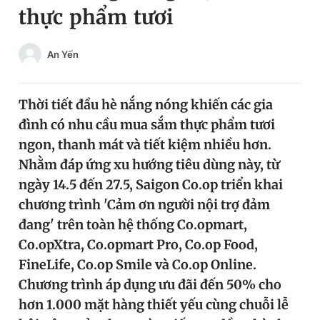
thực phẩm tươi
Chuyên mục khác
Tin đã xem
Chào ngày mới
Tin 24h
An Yến
Đăng xuất
Tin thị trường
Tin 360
Thời tiết đầu hè nắng nóng khiến các gia
đình có nhu cầu mua sắm thực phẩm tươi
Video
Magazine
ngon, thanh mát và tiết kiệm nhiều hơn.
Nhằm đáp ứng xu hướng tiêu dùng này, từ
ngày 14.5 đến 27.5, Saigon Co.op triển khai
Sản phẩm khác
chương trình 'Cảm ơn người nội trợ đảm
Tiện ích
Bạn cần biết
đang' trên toàn hệ thống Co.opmart,
Co.opXtra, Co.opmart Pro, Co.op Food,
Thông tin tòa soạn
Liên hệ quảng cáo
FineLife, Co.op Smile và Co.op Online.
Chương trình áp dụng ưu đãi đến 50% cho
hơn 1.000 mặt hàng thiết yếu cùng chuỗi lễ