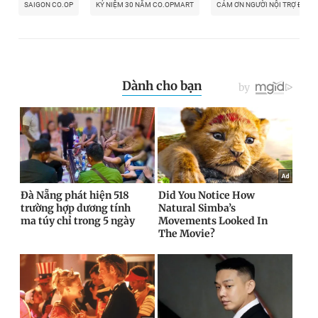
SAIGON CO.OP
KỶ NIỆM 30 NĂM CO.OPMART
CẢM ƠN NGƯỜI NỘI TRỢ ĐẢM