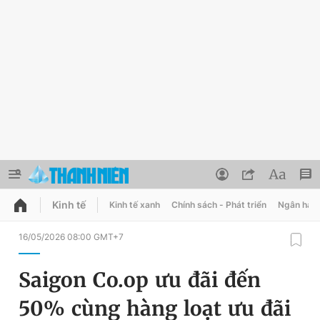
Kinh tế
Kinh tế xanh
Chính sách - Phát triển
Ngân hàn
QUẢNG CÁO
ĐẶT BÁO
16/05/2026 08:00 GMT+7
Thông tin tài khoản
Saigon Co.op ưu đãi đến
Đổi mật khẩu
Chuyên mục
50% cùng hàng loạt ưu đãi
Tin đã lưu