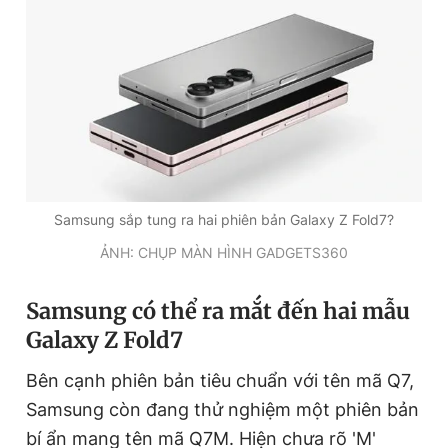
Đọc Thanh Niên trên điện thoại
Theo dõi báo trên
Samsung sắp tung ra hai phiên bản Galaxy Z Fold7?
Hotline
Liên hệ quảng cáo
ẢNH: CHỤP MÀN HÌNH GADGETS360
0906 645 777
0908 780 404
Samsung có thể ra mắt đến hai mẫu
Đặt báo
Quảng cáo
RSS
Tòa soạn
Chính sách bảo
Galaxy Z Fold7
Tổng biên tập: Nguyễn Ngọc Toàn
Bên cạnh phiên bản tiêu chuẩn với tên mã Q7,
Phó tổng biên tập thường trực: Hải Thành
Phó tổng biên tập: Lâm Hiếu Dũng
Samsung còn đang thử nghiệm một phiên bản
Phó tổng biên tập: Trần Việt Hưng
Tổng thư ký tòa soạn: Đức Trung
bí ẩn mang tên mã Q7M. Hiện chưa rõ 'M'