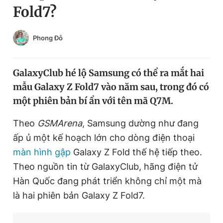
Fold7?
Chuyên mục khác
Tin đã xem
Chào ngày mới
Tin 24h
Phong Đỗ
Đăng xuất
Tin thị trường
Tin 360
GalaxyClub hé lộ Samsung có thể ra mắt hai
mẫu Galaxy Z Fold7 vào năm sau, trong đó có
Video
Magazine
một phiên bản bí ẩn với tên mã Q7M.
Theo
GSMArena
, Samsung dường như đang
Sản phẩm khác
ấp ủ một kế hoạch lớn cho dòng điện thoại
Tiện ích
màn hình gập
Galaxy Z Fold thế hệ tiếp theo.
Bạn cần biết
Theo nguồn tin từ GalaxyClub, hãng điện tử
Hàn Quốc đang phát triển không chỉ một mà
Thông tin tòa soạn
Liên hệ quảng cáo
là hai phiên bản Galaxy Z Fold7.