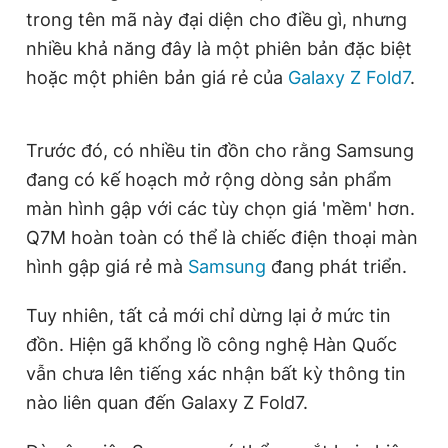
trong tên mã này đại diện cho điều gì, nhưng
Giấy phép xuất bản số 110/GP - BTTTT cấp ngày 24.3.2020
© 2003-2026 Bản quyền thuộc về Báo Thanh Niên. Cấm sao
nhiều khả năng đây là một phiên bản đặc biệt
chép dưới mọi hình thức nếu không có sự chấp thuận bằng văn
bản. Phát triển bởi ePi Technologies, JSC.
hoặc một phiên bản giá rẻ của
Galaxy Z Fold7
.
Trước đó, có nhiều tin đồn cho rằng Samsung
đang có kế hoạch mở rộng dòng sản phẩm
màn hình gập với các tùy chọn giá 'mềm' hơn.
Q7M hoàn toàn có thể là chiếc điện thoại màn
hình gập giá rẻ mà
Samsung
đang phát triển.
Tuy nhiên, tất cả mới chỉ dừng lại ở mức tin
đồn. Hiện gã khổng lồ công nghệ Hàn Quốc
vẫn chưa lên tiếng xác nhận bất kỳ thông tin
nào liên quan đến Galaxy Z Fold7.