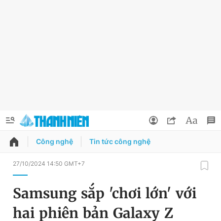
Công nghệ
Tin tức công nghệ
QUẢNG CÁO
ĐẶT BÁO
27/10/2024 14:50 GMT+7
Thông tin tài khoản
Samsung sắp 'chơi lớn' với
Đổi mật khẩu
Chuyên mục
hai phiên bản Galaxy Z
Tin đã lưu