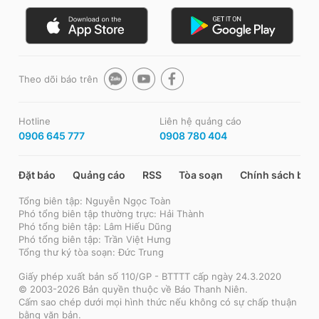
Theo dõi báo trên
Hotline
Liên hệ quảng cáo
0906 645 777
0908 780 404
Đặt báo
Quảng cáo
RSS
Tòa soạn
Chính sách bảo
Tổng biên tập: Nguyễn Ngọc Toàn
Phó tổng biên tập thường trực: Hải Thành
Phó tổng biên tập: Lâm Hiếu Dũng
Phó tổng biên tập: Trần Việt Hưng
Tổng thư ký tòa soạn: Đức Trung
Giấy phép xuất bản số 110/GP - BTTTT cấp ngày 24.3.2020
© 2003-2026 Bản quyền thuộc về Báo Thanh Niên.
Cấm sao chép dưới mọi hình thức nếu không có sự chấp thuận
bằng văn bản.