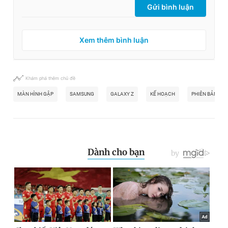
Gửi bình luận
Xem thêm bình luận
Khám phá thêm chủ đề
MÀN HÌNH GẬP
SAMSUNG
GALAXY Z
KẾ HOẠCH
PHIÊN BẢN