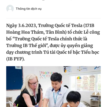
Chuyên mục khác
Thông tin dịch vụ
Tin đã xem
Chào ngày mới
Tin 24h
Đăng xuất
Ngày 3.6.2023, Trường Quốc tế Tesla (171B
Tin thị trường
Tin 360
Hoàng Hoa Thám, Tân Bình) tổ chức Lễ công
bố "Trường Quốc tế Tesla chính thức là
Trường IB Thế giới", được ủy quyền giảng
Video
Magazine
dạy chương trình Tú tài Quốc tế bậc Tiểu học
(IB PYP).
Sản phẩm khác
Tiện ích
Bạn cần biết
Thông tin tòa soạn
Liên hệ quảng cáo