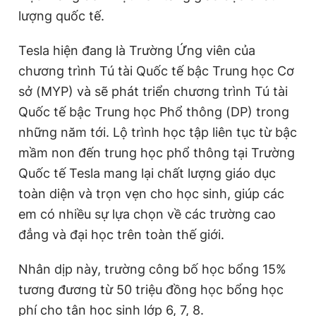
Giấy phép xuất bản số 110/GP - BTTTT cấp ngày 24.3.2020
lượng quốc tế.
© 2003-2026 Bản quyền thuộc về Báo Thanh Niên. Cấm sao
chép dưới mọi hình thức nếu không có sự chấp thuận bằng văn
Tesla hiện đang là Trường Ứng viên của
bản. Phát triển bởi ePi Technologies, JSC.
chương trình Tú tài Quốc tế bậc Trung học Cơ
sở (MYP) và sẽ phát triển chương trình Tú tài
Quốc tế bậc Trung học Phổ thông (DP) trong
những năm tới. Lộ trình học tập liên tục từ bậc
mầm non đến trung học phổ thông
tại Trường
Quốc tế Tesla mang lại chất lượng giáo dục
toàn diện và trọn vẹn cho học sinh, giúp các
em có nhiều sự lựa chọn về các trường
cao
đẳng và đại học
trên toàn thế giới.
Nhân dịp này, trường công bố học bổng 15%
tương đương từ 50 triệu đồng học bổng học
phí cho tân học sinh lớp 6, 7, 8.