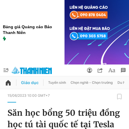
Bảng giá Quảng cáo Báo
Thanh Niên
Giáo dục
Tuyển sinh
Chọn nghề - Chọn trường
Du học
QUẢNG CÁO
ĐẶT BÁO
15/06/2023 10:00 GMT+7
Thông tin tài khoản
Săn học bổng 50 triệu đồng
Đổi mật khẩu
Chuyên mục
học tú tài quốc tế tại Tesla
Tin đã lưu