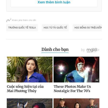
Xem thêm bình luận
Khám phá thêm chủ đề
TRƯỜNG QUỐC TẾ TESLA
HỌC TÚ TÀI QUỐC TẾ
HỌC BỔNG 50 TRIỆU ĐỒNG