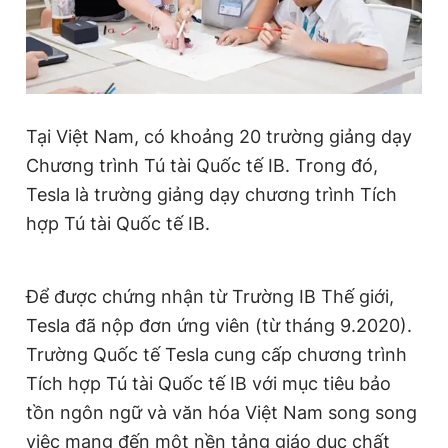
Đọc Thanh Niên trên điện thoại
Tại Việt Nam, có khoảng 20 trường giảng dạy
Chương trình Tú tài Quốc tế IB. Trong đó,
Theo dõi báo trên
Tesla là trường giảng dạy chương trình Tích
hợp Tú tài Quốc tế IB.
Hotline
Liên hệ quảng cáo
0906 645 777
0908 780 404
Để được chứng nhận từ Trường IB Thế giới,
Tesla đã nộp đơn ứng viên (từ tháng 9.2020).
Đặt báo
Quảng cáo
RSS
Tòa soạn
Chính sách bảo
Trường Quốc tế Tesla cung cấp chương trình
Tổng biên tập: Nguyễn Ngọc Toàn
Phó tổng biên tập thường trực: Hải Thành
Tích hợp Tú tài Quốc tế IB với mục tiêu bảo
Phó tổng biên tập: Lâm Hiếu Dũng
tồn ngôn ngữ và văn hóa Việt Nam song song
Phó tổng biên tập: Trần Việt Hưng
Tổng thư ký tòa soạn: Đức Trung
việc mang đến một nền tảng giáo dục chất