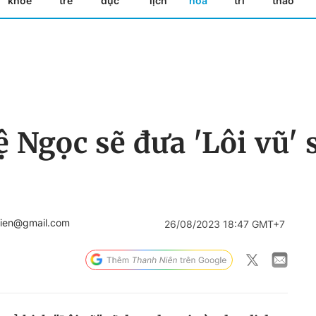
khỏe
trẻ
dục
lịch
hóa
trí
thao
 Ngọc sẽ đưa 'Lôi vũ'
hnien@gmail.com
26/08/2023 18:47 GMT+7