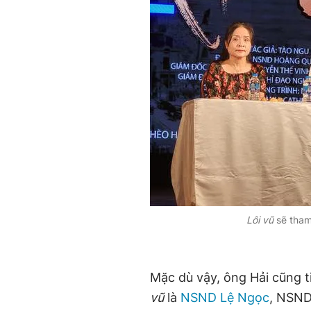
Lôi vũ
sẽ tham
Mặc dù vậy, ông Hải cũng t
vũ
là
NSND Lệ Ngọc
, NSND