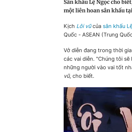
Sân khấu Lệ Ngọc cho biết,
một liên hoan sân khấu tạ
Kịch
Lôi vũ
của
sân khấu L
Quốc - ASEAN (Trung Quốc)
Vở diễn đang trong thời gi
các vai diễn. "Chúng tôi sẽ 
những người vào vai tốt n
vũ
, cho biết.