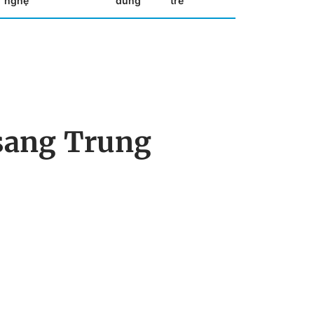
nghệ
dùng
trẻ
 sang Trung