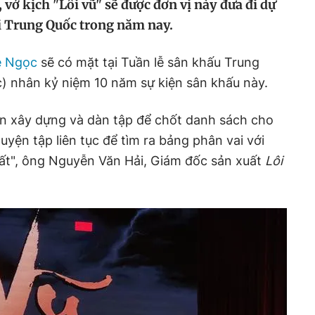
 vở kịch "Lôi vũ" sẽ được đơn vị này đưa đi dự
i Trung Quốc trong năm nay.
ệ Ngọc
sẽ có mặt tại Tuần lễ sân khấu Trung
 nhân kỷ niệm 10 năm sự kiện sân khấu này.
an xây dựng và dàn tập để chốt danh sách cho
luyện tập liên tục để tìm ra bảng phân vai với
hất", ông Nguyễn Văn Hải, Giám đốc sản xuất
Lôi