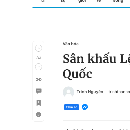
trị
sự
giới
tế
sống
Văn hóa
Sân khấu Lệ
Quốc
Trinh Nguyễn
- trinhthan
Chia sẻ