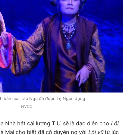
ch bản của Tào Ngu đã được Lệ Ngọc dựng
NVCC
Nhà hát cải lương T.Ư sẽ là đạo diễn cho
Lôi
à Mai cho biết đã có duyên nợ với
Lôi vũ
từ lúc