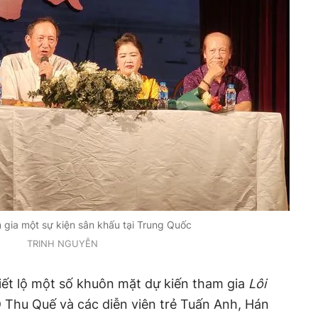
 gia một sự kiện sân khấu tại Trung Quốc
TRINH NGUYỄN
iết lộ một số khuôn mặt dự kiến tham gia
Lôi
 Thu Quế và các diễn viên trẻ Tuấn Anh, Hán