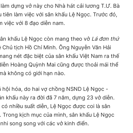
 làm dựng vở này cho Nhà hát cải lương T.Ư. Bà
 tiên làm việc với sân khấu Lệ Ngọc. Trước đó,
m việc với 8 đạo diễn nam.
 sân khấu Lệ Ngọc còn mang theo vở
Lá đơn thứ
về Chủ tịch Hồ Chí Minh. Ông Nguyễn Văn Hải
 mang nét đặc biệt của sân khấu Việt Nam ra thế
 diễn Hoàng Quỳnh Mai cũng được thoải mái thể
mà không có giới hạn nào.
ã hội hóa, do hai vợ chồng NSND Lệ Ngọc -
n khấu này ra đời đã 7 năm, dựng 23 vở diễn.
i có nhiều suất diễn, Lệ Ngọc được coi là sân
. Trong kịch mục của mình, sân khấu Lệ Ngọc
nhi song song với các vở kinh điển.