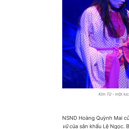
Kim Tử
- một kị
NSND Hoàng Quỳnh Mai của 
vũ
của sân khấu Lệ Ngọc. B