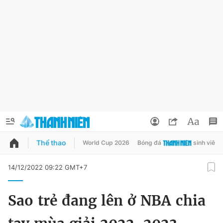
Thể thao
World Cup 2026
Bóng đá
sinh viên
QUẢNG CÁO
ĐẶT BÁO
14/12/2022 09:22 GMT+7
Thông tin tài khoản
Sao trẻ đang lên ở NBA chia
Đổi mật khẩu
Chuyên mục
Tin đã lưu