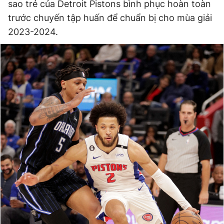
sao trẻ của Detroit Pistons bình phục hoàn toàn
trước chuyến tập huấn để chuẩn bị cho mùa giải
2023-2024.
Đọc Thanh Niên trên điện thoại
Theo dõi báo trên
Hotline
Liên hệ quảng cáo
0906 645 777
0908 780 404
Đặt báo
Quảng cáo
RSS
Tòa soạn
Chính sách bảo
Tổng biên tập: Nguyễn Ngọc Toàn
Phó tổng biên tập thường trực: Hải Thành
Phó tổng biên tập: Lâm Hiếu Dũng
Phó tổng biên tập: Trần Việt Hưng
Tổng thư ký tòa soạn: Đức Trung