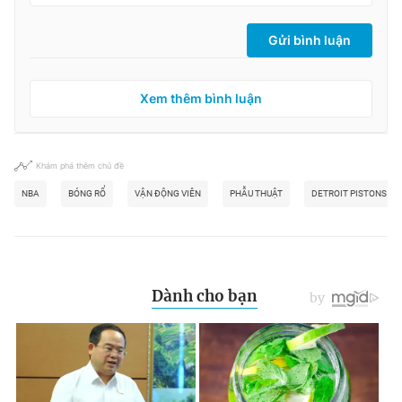
Gửi bình luận
Xem thêm bình luận
Khám phá thêm chủ đề
NBA
BÓNG RỔ
VẬN ĐỘNG VIÊN
PHẪU THUẬT
DETROIT PISTONS