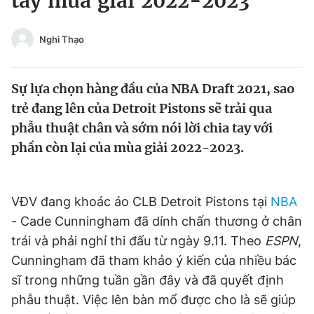
tay mùa giải 2022-2023
Chuyên mục khác
Tin đã xem
Nghi Thạo
Chào ngày mới
Tin 24h
Đăng xuất
Sự lựa chọn hàng đầu của NBA Draft 2021, sao
Tin thị trường
Tin 360
trẻ đang lên của Detroit Pistons sẽ trải qua
phẫu thuật chân và sớm nói lời chia tay với
Video
Magazine
phần còn lại của mùa giải 2022-2023.
Sản phẩm khác
VĐV đang khoác áo CLB Detroit Pistons tại
NBA
Tiện ích
Bạn cần biết
- Cade Cunningham đã dính chấn thương ở chân
trái và phải nghỉ thi đấu từ ngày 9.11. Theo
ESPN
,
Thông tin tòa soạn
Liên hệ quảng cáo
Cunningham đã tham khảo ý kiến ​​​​của nhiều bác
sĩ trong những tuần gần đây và đã quyết định
phẫu thuật. Việc lên bàn mổ được cho là sẽ giúp