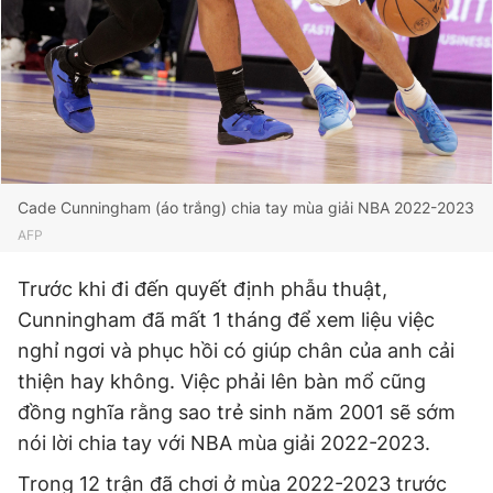
Giấy phép xuất bản số 110/GP - BTTTT cấp ngày 24.3.2020
© 2003-2026 Bản quyền thuộc về Báo Thanh Niên. Cấm sao
chép dưới mọi hình thức nếu không có sự chấp thuận bằng văn
bản. Phát triển bởi ePi Technologies, JSC.
Cade Cunningham (áo trắng) chia tay mùa giải NBA 2022-2023
AFP
Trước khi đi đến quyết định phẫu thuật,
Cunningham đã mất 1 tháng để xem liệu việc
nghỉ ngơi và phục hồi có giúp chân của anh cải
thiện hay không. Việc phải lên bàn mổ cũng
đồng nghĩa rằng sao trẻ sinh năm 2001 sẽ sớm
nói lời chia tay với NBA mùa giải 2022-2023.
Trong 12 trận đã chơi ở mùa 2022-2023 trước