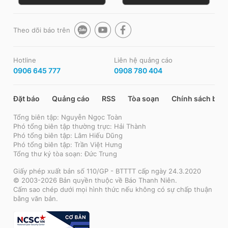
Theo dõi báo trên
Hotline
Liên hệ quảng cáo
0906 645 777
0908 780 404
Đặt báo
Quảng cáo
RSS
Tòa soạn
Chính sách bảo
Tổng biên tập: Nguyễn Ngọc Toàn
Phó tổng biên tập thường trực: Hải Thành
Phó tổng biên tập: Lâm Hiếu Dũng
Phó tổng biên tập: Trần Việt Hưng
Tổng thư ký tòa soạn: Đức Trung
Giấy phép xuất bản số 110/GP - BTTTT cấp ngày 24.3.2020
© 2003-2026 Bản quyền thuộc về Báo Thanh Niên.
Cấm sao chép dưới mọi hình thức nếu không có sự chấp thuận
bằng văn bản.