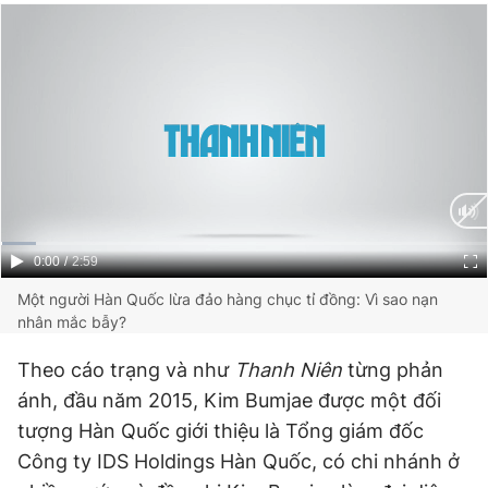
Đọc Thanh Niên trên điện thoại
Theo dõi báo trên
Hotline
Liên hệ quảng cáo
0906 645 777
0908 780 404
Current
0:00
/
Duration
2:59
Time
Một người Hàn Quốc lừa đảo hàng chục tỉ đồng: Vì sao nạn
Đặt báo
Quảng cáo
RSS
Tòa soạn
Chính sách bảo
nhân mắc bẫy?
Tổng biên tập: Nguyễn Ngọc Toàn
Theo cáo trạng và như
Thanh Niên
từng phản
Phó tổng biên tập thường trực: Hải Thành
ánh, đầu năm 2015, Kim Bumjae được một đối
Phó tổng biên tập: Lâm Hiếu Dũng
Phó tổng biên tập: Trần Việt Hưng
tượng Hàn Quốc giới thiệu là Tổng giám đốc
Tổng thư ký tòa soạn: Đức Trung
Công ty IDS Holdings Hàn Quốc, có chi nhánh ở
Giấy phép xuất bản số 110/GP - BTTTT cấp ngày 24.3.2020