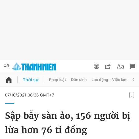
Thời sự
Pháp luật
Dân sinh
Lao động - Việc làm
Quy
QUẢNG CÁO
ĐẶT BÁO
07/10/2021 06:36 GMT+7
Thông tin tài khoản
Sập bẫy sàn ảo, 156 người bị
Đổi mật khẩu
Chuyên mục
lừa hơn 76 tỉ đồng
Tin đã lưu
Chuyên mục khác