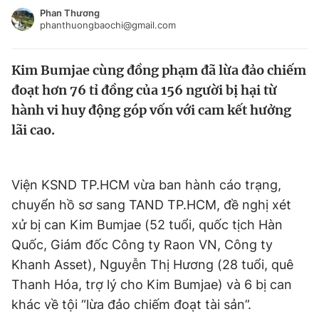
Tin đã xem
Phan Thương
phanthuongbaochi@gmail.com
Chào ngày mới
Tin 24h
Đăng xuất
Kim Bumjae cùng đồng phạm đã lừa đảo chiếm
Tin thị trường
Tin 360
đoạt hơn 76 tỉ đồng của 156 người bị hại từ
hành vi huy động góp vốn với cam kết hưởng
Video
Magazine
lãi cao.
Sản phẩm khác
Viện KSND TP.HCM vừa ban hành cáo trạng,
Tiện ích
Bạn cần biết
chuyển hồ sơ sang TAND TP.HCM, đề nghị xét
xử bị can Kim Bumjae (52 tuổi, quốc tịch Hàn
Thông tin tòa soạn
Liên hệ quảng cáo
Quốc, Giám đốc Công ty Raon VN, Công ty
Khanh Asset), Nguyễn Thị Hương (28 tuổi, quê
Thanh Hóa, trợ lý cho Kim Bumjae) và 6 bị can
khác về tội “lừa đảo chiếm đoạt tài sản”.