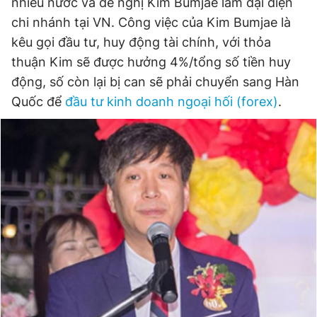
nhiều nước và đề nghị Kim Bumjae làm đại diện
© 2003-2026 Bản quyền thuộc về Báo Thanh Niên. Cấm sao
chép dưới mọi hình thức nếu không có sự chấp thuận bằng văn
chi nhánh tại VN. Công việc của Kim Bumjae là
bản. Phát triển bởi ePi Technologies, JSC.
kêu gọi đầu tư, huy động tài chính, với thỏa
thuận Kim sẽ được hưởng 4%/tổng số tiền huy
động, số còn lại bị can sẽ phải chuyển sang Hàn
Quốc để
đầu tư kinh doanh ngoại hối (forex)
.