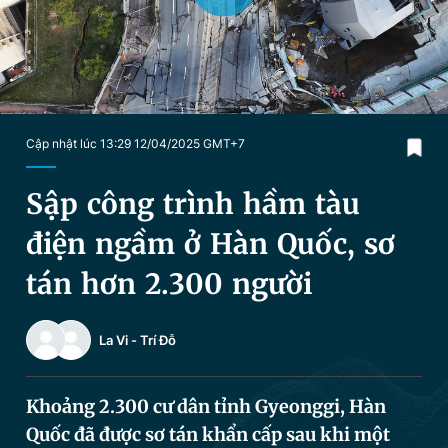
Chuyên mục khác
Tin đã xem
Chào ngày mới
Tin 24h
Đăng xuất
Tin thị trường
Tin 360
Cập nhật lúc 13:29 12/04/2025 GMT+7
Video
Magazine
Sập công trình hầm tàu
điện ngầm ở Hàn Quốc, sơ
Sản phẩm khác
tán hơn 2.300 người
Tiện ích
Bạn cần biết
La Vi
-
Trí Đỗ
Thông tin tòa soạn
Liên hệ quảng cáo
Khoảng 2.300 cư dân tỉnh Gyeonggi, Hàn
Quốc đã được sơ tán khẩn cấp sau khi một