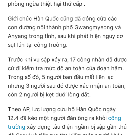
phòng ngừa thiệt hại thứ cấp .
Giấy phép xuất bản số 110/GP - BTTTT cấp ngày 24.3.2020
© 2003-2026 Bản quyền thuộc về Báo Thanh Niên. Cấm sao
chép dưới mọi hình thức nếu không có sự chấp thuận bằng văn
Giới chức Hàn Quốc cũng đã đóng cửa các
bản. Phát triển bởi ePi Technologies, JSC.
con đường nối thành phố Gwangmyeong và
Anyang trong tỉnh, sau khi phát hiện nguy cơ
sụt lún tại công trường.
Trước khi vụ sập xảy ra, 17 công nhân đã được
cử đi kiểm tra mức độ an toàn của đoạn hầm.
Trong số đó, 5 người ban đầu mất liên lạc
nhưng 3 người sau đó được xác nhận an toàn,
còn 2 người bị kẹt dưới lòng đất.
Theo AP, lực lượng cứu hộ Hàn Quốc ngày
12.4 đã kéo một người đàn ông ra khỏi
công
trường
xây dựng tàu điện ngầm bị sập gần thủ