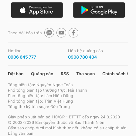
Theo dõi báo trên
Hotline
Liên hệ quảng cáo
0906 645 777
0908 780 404
Đặt báo
Quảng cáo
RSS
Tòa soạn
Chính sách bảo
Tổng biên tập: Nguyễn Ngọc Toàn
Phó tổng biên tập thường trực: Hải Thành
Phó tổng biên tập: Lâm Hiếu Dũng
Phó tổng biên tập: Trần Việt Hưng
Tổng thư ký tòa soạn: Đức Trung
Giấy phép xuất bản số 110/GP - BTTTT cấp ngày 24.3.2020
© 2003-2026 Bản quyền thuộc về Báo Thanh Niên.
Cấm sao chép dưới mọi hình thức nếu không có sự chấp thuận
bằng văn bản.