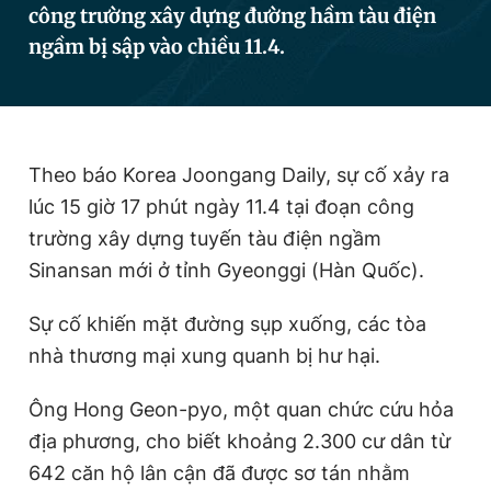
công trường xây dựng đường hầm tàu điện
ngầm bị sập vào chiều 11.4.
Đọc Thanh Niên trên điện thoại
Theo báo Korea Joongang Daily, sự cố xảy ra
lúc 15 giờ 17 phút ngày 11.4 tại đoạn công
Theo dõi báo trên
trường xây dựng tuyến tàu điện ngầm
Sinansan mới ở tỉnh Gyeonggi (Hàn Quốc).
Hotline
Liên hệ quảng cáo
0906 645 777
0908 780 404
Sự cố khiến mặt đường sụp xuống, các tòa
nhà thương mại xung quanh bị hư hại.
Đặt báo
Quảng cáo
RSS
Tòa soạn
Chính sách bảo
Tổng biên tập: Nguyễn Ngọc Toàn
Ông Hong Geon-pyo, một quan chức cứu hỏa
Phó tổng biên tập thường trực: Hải Thành
Phó tổng biên tập: Lâm Hiếu Dũng
địa phương, cho biết khoảng 2.300 cư dân từ
Phó tổng biên tập: Trần Việt Hưng
642 căn hộ lân cận đã được sơ tán nhằm
Tổng thư ký tòa soạn: Đức Trung