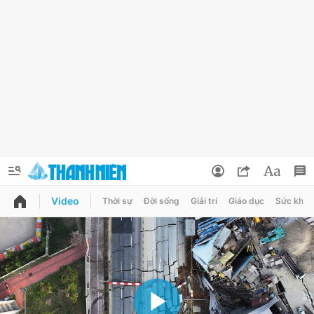
Video
Thời sự
Đời sống
Giải trí
Giáo dục
Sức khỏe
QUẢNG CÁO
ĐẶT BÁO
Thông tin tài khoản
Đổi mật khẩu
Chuyên mục
Tin đã lưu