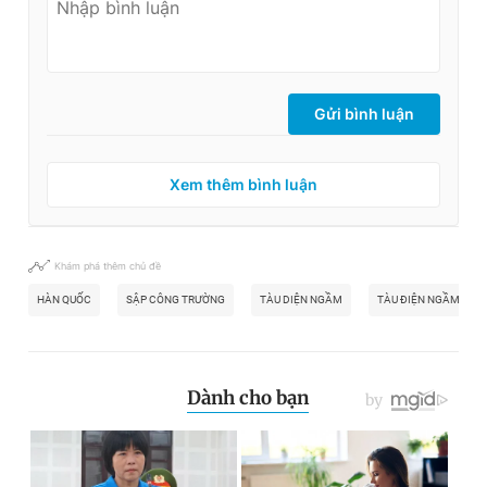
Gửi bình luận
Xem thêm bình luận
Khám phá thêm chủ đề
HÀN QUỐC
SẬP CÔNG TRƯỜNG
TÀU DIỆN NGẦM
TÀU ĐIỆN NGẦM SIN