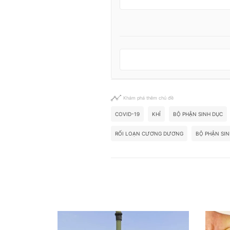
Khám phá thêm chủ đề
COVID-19
KHỈ
BỘ PHẬN SINH DỤC
RỐI LOẠN CƯƠNG DƯƠNG
BỘ PHẬN SI