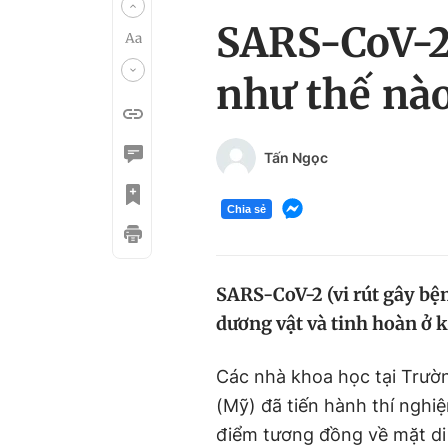
SARS-CoV-2
như thế nà
Tấn Ngọc
Chia sẻ
SARS-CoV-2 (vi rút gây bện
dương vật và tinh hoàn ở k
Các nhà khoa học tại Trườ
(Mỹ) đã tiến hành thí nghiệ
điểm tương đồng về mặt di 