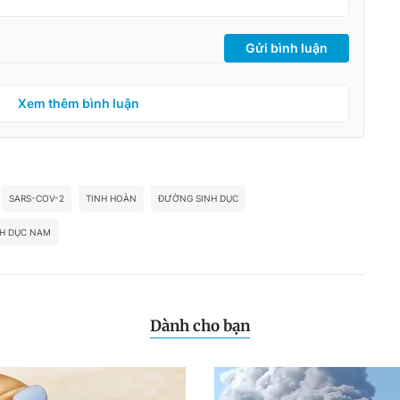
Gửi bình luận
Xem thêm bình luận
SARS-COV-2
TINH HOÀN
ĐƯỜNG SINH DỤC
NH DỤC NAM