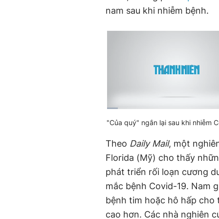
nam sau khi nhiễm bệnh.
Current
0:00
/
Duration
1:43
"Của quý" ngắn lại sau khi nhiễm 
Time
Theo
Daily Mail
, một nghiê
Florida (Mỹ) cho thấy nhữ
phát triển rối loạn cương 
mắc bệnh Covid-19. Nam giớ
bệnh tim hoặc hô hấp cho t
cao hơn. Các nhà nghiên cứ