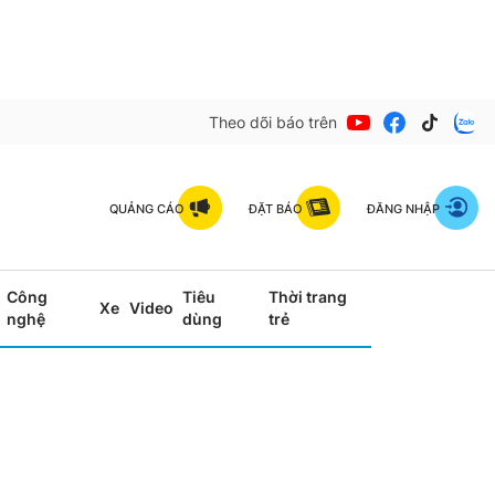
Theo dõi báo trên
QUẢNG CÁO
ĐẶT BÁO
ĐĂNG NHẬP
Công
Tiêu
Thời trang
Xe
Video
nghệ
dùng
trẻ