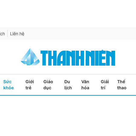
ích
Liên hệ
Sức
Giới
Giáo
Du
Văn
Giải
Thể
khỏe
trẻ
dục
lịch
hóa
trí
thao