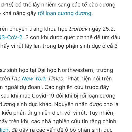
id-19) có thể lây nhiễm sang các tế bào dương
có khả năng gây
rối loạn cương dương
.
trên chuyên trang khoa học
bioRxiv
ngày 25.2.
S-CoV-2
, 3 con khỉ được quét cơ thể để tìm dấu
thấy vi rút lây lan trong bộ phận sinh dục ở cả 3
sư sinh học tại Đại học Northwestern, trưởng
trên
The
New York
Times
: “Phát hiện nói trên
m ngoài dự đoán”. Các nghiên cứu trước đây
sau khi mắc Covid-19 đôi khi bị rối loạn cương
đường sinh dục khác. Nguyên nhân được cho là
kiểu phản ứng miễn dịch với vi rút. Tuy nhiên,
ấy trên khỉ, các nhà nghiên cứu tin rằng chính
dịch
, đã gây ra các vấn đề ở bộ phận sinh dục