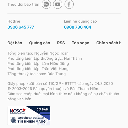
Theo dõi báo trên
Hotline
Liên hệ quảng cáo
0906 645 777
0908 780 404
Đặt báo
Quảng cáo
RSS
Tòa soạn
Chính sách bảo
Tổng biên tập: Nguyễn Ngọc Toàn
Phó tổng biên tập thường trực: Hải Thành
Phó tổng biên tập: Lâm Hiếu Dũng
Phó tổng biên tập: Trần Việt Hưng
Tổng thư ký tòa soạn: Đức Trung
Giấy phép xuất bản số 110/GP - BTTTT cấp ngày 24.3.2020
© 2003-2026 Bản quyền thuộc về Báo Thanh Niên.
Cấm sao chép dưới mọi hình thức nếu không có sự chấp thuận
bằng văn bản.