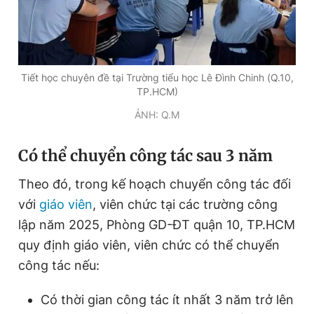
Đọc Thanh Niên trên điện thoại
Tiết học chuyên đề tại Trường tiểu học Lê Đình Chinh (Q.10,
TP.HCM)
ẢNH: Q.M
Theo dõi báo trên
Có thể chuyển công tác sau 3 năm
Hotline
Liên hệ quảng cáo
Theo đó, trong kế hoạch chuyển công tác đối
0906 645 777
0908 780 404
với
giáo viên
, viên chức tại các trường công
lập năm 2025, Phòng GD-ĐT quận 10, TP.HCM
Đặt báo
Quảng cáo
RSS
Tòa soạn
Chính sách bảo
quy định giáo viên, viên chức có thể chuyển
Tổng biên tập: Nguyễn Ngọc Toàn
công tác nếu:
Phó tổng biên tập thường trực: Hải Thành
Phó tổng biên tập: Lâm Hiếu Dũng
Phó tổng biên tập: Trần Việt Hưng
Có thời gian công tác ít nhất 3 năm trở lên
Tổng thư ký tòa soạn: Đức Trung