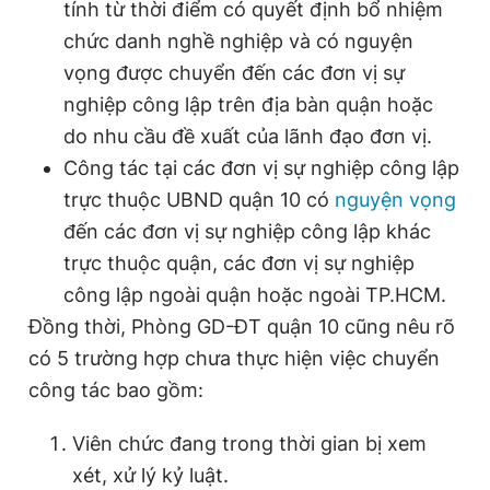
tính từ thời điểm có quyết định bổ nhiệm
Giấy phép xuất bản số 110/GP - BTTTT cấp ngày 24.3.2020
chức danh nghề nghiệp và có nguyện
© 2003-2026 Bản quyền thuộc về Báo Thanh Niên. Cấm sao
chép dưới mọi hình thức nếu không có sự chấp thuận bằng văn
vọng được chuyển đến các đơn vị sự
bản. Phát triển bởi ePi Technologies, JSC.
nghiệp công lập trên địa bàn quận hoặc
do nhu cầu đề xuất của lãnh đạo đơn vị.
Công tác tại các đơn vị sự nghiệp công lập
trực thuộc UBND quận 10 có
nguyện vọng
đến các đơn vị sự nghiệp công lập khác
trực thuộc quận, các đơn vị sự nghiệp
công lập ngoài quận hoặc ngoài TP.HCM.
Đồng thời, Phòng GD-ĐT quận 10 cũng nêu rõ
có 5 trường hợp chưa thực hiện việc chuyển
công tác bao gồm:
Viên chức đang trong thời gian bị xem
xét, xử lý kỷ luật.