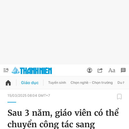
Giáo dục
Tuyển sinh
Chọn nghề - Chọn trường
Du học
QUẢNG CÁO
ĐẶT BÁO
15/03/2025 08:04 GMT+7
Thông tin tài khoản
Sau 3 năm, giáo viên có thể
Đổi mật khẩu
Chuyên mục
chuyển công tác sang
Tin đã lưu