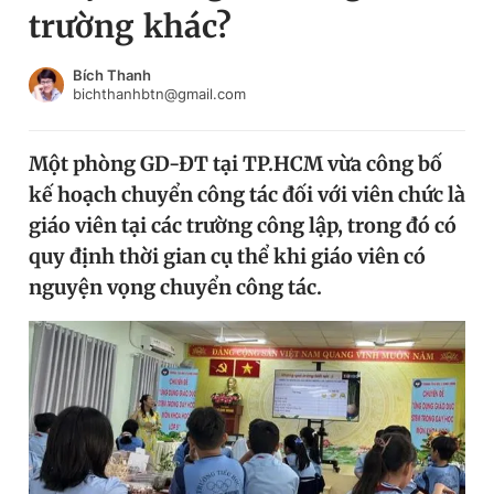
trường khác?
Chuyên mục khác
Tin đã xem
Chào ngày mới
Tin 24h
Bích Thanh
bichthanhbtn@gmail.com
Đăng xuất
Tin thị trường
Tin 360
Một phòng GD-ĐT tại TP.HCM vừa công bố
kế hoạch chuyển công tác đối với viên chức là
Video
Magazine
giáo viên tại các trường công lập, trong đó có
quy định thời gian cụ thể khi giáo viên có
nguyện vọng chuyển công tác.
Sản phẩm khác
Tiện ích
Bạn cần biết
Thông tin tòa soạn
Liên hệ quảng cáo