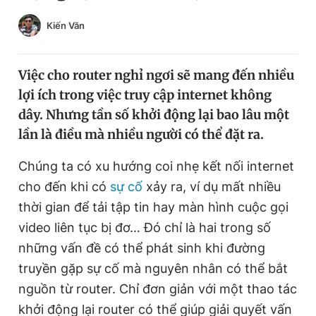
Chuyên mục khác
Kiến Văn
Tin đã xem
Chào ngày mới
Tin 24h
Đăng xuất
Việc cho router nghỉ ngơi sẽ mang đến nhiều
Tin thị trường
Tin 360
lợi ích trong việc truy cập internet không
dây. Nhưng tần số khởi động lại bao lâu một
lần là điều mà nhiều người có thể đặt ra.
Video
Magazine
Chúng ta có xu hướng coi nhẹ kết nối internet
cho đến khi có
sự cố
xảy ra, ví dụ mất nhiều
Sản phẩm khác
thời gian để tải tập tin hay màn hình cuộc gọi
Tiện ích
Bạn cần biết
video liên tục bị đơ… Đó chỉ là hai trong số
những vấn đề có thể phát sinh khi đường
Thông tin tòa soạn
Liên hệ quảng cáo
truyền gặp sự cố mà nguyên nhân có thể bắt
nguồn từ router. Chỉ đơn giản với một thao tác
khởi động lại router có thể giúp giải quyết vấn