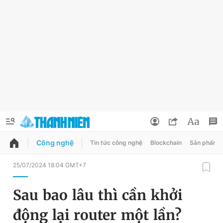
Công nghệ
Tin tức công nghệ
Blockchain
Sản phẩm
QUẢNG CÁO
ĐẶT BÁO
25/07/2024 18:04 GMT+7
Thông tin tài khoản
Sau bao lâu thì cần khởi
Đổi mật khẩu
Chuyên mục
động lại router một lần?
Tin đã lưu