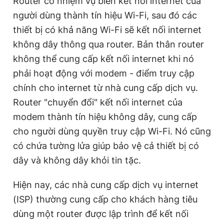
Router có nhiệm vụ biến kết nối internet của
Giấy phép xuất bản số 110/GP - BTTTT cấp ngày 24.3.2020
người dùng thành tín hiệu Wi-Fi, sau đó các
© 2003-2026 Bản quyền thuộc về Báo Thanh Niên. Cấm sao
chép dưới mọi hình thức nếu không có sự chấp thuận bằng văn
thiết bị có khả năng Wi-Fi sẽ kết nối internet
bản. Phát triển bởi ePi Technologies, JSC.
không dây thông qua router. Bản thân router
không thể cung cấp kết nối internet khi nó
phải hoạt động với modem - điểm truy cập
chính cho internet từ nhà cung cấp dịch vụ.
Router "chuyển đổi" kết nối internet của
modem thành tín hiệu không dây, cung cấp
cho người dùng quyền truy cập Wi-Fi. Nó cũng
có chứa tường lửa giúp bảo vệ cả thiết bị có
dây và không dây khỏi tin tặc.
Hiện nay, các nhà cung cấp dịch vụ internet
(ISP) thường cung cấp cho khách hàng tiêu
dùng một router được lập trình để kết nối