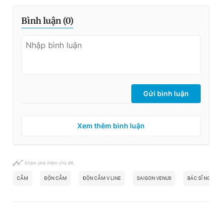
Bình luận (
0
)
Gửi bình luận
Xem thêm bình luận
Khám phá thêm chủ đề
CẰM
ĐỘN CẰM
ĐỘN CẰM V LINE
SAIGON VENUS
BÁC SĨ NGUYỄN