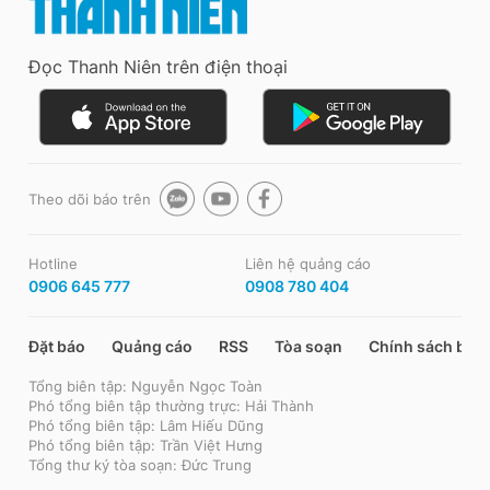
Đọc Thanh Niên trên điện thoại
Theo dõi báo trên
Hotline
Liên hệ quảng cáo
0906 645 777
0908 780 404
Đặt báo
Quảng cáo
RSS
Tòa soạn
Chính sách bảo
Tổng biên tập: Nguyễn Ngọc Toàn
Phó tổng biên tập thường trực: Hải Thành
Phó tổng biên tập: Lâm Hiếu Dũng
Phó tổng biên tập: Trần Việt Hưng
Tổng thư ký tòa soạn: Đức Trung