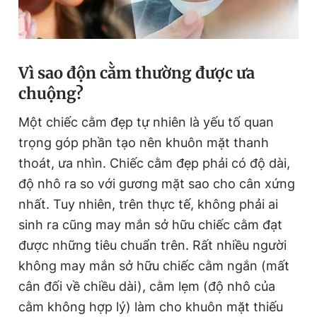
Đọc Thanh Niên trên điện thoại
Vì sao độn cằm thường được ưa
chuộng?
Một chiếc cằm đẹp tự nhiên là yếu tố quan
Theo dõi báo trên
trọng góp phần tạo nên khuôn mặt thanh
thoát, ưa nhìn. Chiếc cằm đẹp phải có độ dài,
Hotline
Liên hệ quảng cáo
độ nhô ra so với gương mặt sao cho cân xứng
0906 645 777
0908 780 404
nhất. Tuy nhiên, trên thực tế, không phải ai
sinh ra cũng may mắn sở hữu chiếc cằm đạt
Đặt báo
Quảng cáo
RSS
Tòa soạn
Chính sách bảo
được những tiêu chuẩn trên. Rất nhiều người
Tổng biên tập: Nguyễn Ngọc Toàn
không may mắn sở hữu chiếc cằm ngắn (mất
Phó tổng biên tập thường trực: Hải Thành
Phó tổng biên tập: Lâm Hiếu Dũng
cân đối về chiều dài), cằm lẹm (độ nhô của
Phó tổng biên tập: Trần Việt Hưng
cằm không hợp lý) làm cho khuôn mặt thiếu
Tổng thư ký tòa soạn: Đức Trung