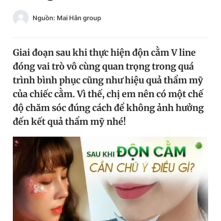
Chuyên mục khác
Nguồn: Mai Hân group
Tin đã xem
Chào ngày mới
Tin 24h
Đăng xuất
Giai đoạn sau khi thực hiện độn cằm V line
Tin thị trường
Tin 360
đóng vai trò vô cùng quan trọng trong quá
trình bình phục cũng như hiệu quả thẩm mỹ
của chiếc cằm. Vì thế, chị em nên có một chế
Video
Magazine
độ chăm sóc đúng cách để không ảnh hưởng
đến kết quả thẩm mỹ nhé!
Sản phẩm khác
Tiện ích
Bạn cần biết
Thông tin tòa soạn
Liên hệ quảng cáo