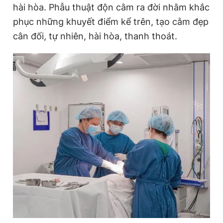
hài hòa. Phẫu thuật độn cằm ra đời nhằm khắc
Giấy phép xuất bản số 110/GP - BTTTT cấp ngày 24.3.2020
© 2003-2026 Bản quyền thuộc về Báo Thanh Niên. Cấm sao
phục những khuyết điểm kể trên, tạo cằm đẹp
chép dưới mọi hình thức nếu không có sự chấp thuận bằng văn
cân đối, tự nhiên, hài hòa, thanh thoát.
bản. Phát triển bởi ePi Technologies, JSC.