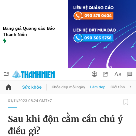
Bảng giá Quảng cáo Báo
Thanh Niên
Sức khỏe
Khỏe đẹp mỗi ngày
Làm đẹp
Giới tính
Y t
QUẢNG CÁO
ĐẶT BÁO
01/11/2023 08:24 GMT+7
Thông tin tài khoản
Sau khi độn cằm cần chú ý
Đổi mật khẩu
Chuyên mục
điều gì?
Tin đã lưu