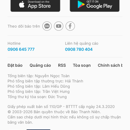
Theo dõi báo trên
Hotline
Liên hệ quảng cáo
0906 645 777
0908 780 404
Đặt báo
Quảng cáo
RSS
Tòa soạn
Chính sách bảo
Tổng biên tập: Nguyễn Ngọc Toàn
Phó tổng biên tập thường trực: Hải Thành
Phó tổng biên tập: Lâm Hiếu Dũng
Phó tổng biên tập: Trần Việt Hưng
Tổng thư ký tòa soạn: Đức Trung
Giấy phép xuất bản số 110/GP - BTTTT cấp ngày 24.3.2020
© 2003-2026 Bản quyền thuộc về Báo Thanh Niên.
Cấm sao chép dưới mọi hình thức nếu không có sự chấp thuận
bằng văn bản.