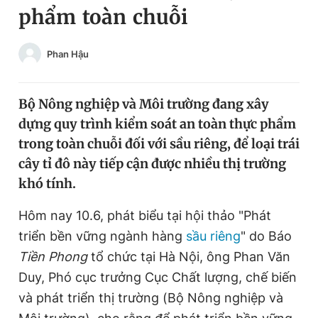
phẩm toàn chuỗi
Chuyên mục khác
Tin đã xem
Chào ngày mới
Tin 24h
Phan Hậu
Đăng xuất
Tin thị trường
Tin 360
Bộ Nông nghiệp và Môi trường đang xây
dựng quy trình kiểm soát an toàn thực phẩm
Video
Magazine
trong toàn chuỗi đối với sầu riêng, để loại trái
cây tỉ đô này tiếp cận được nhiều thị trường
khó tính.
Sản phẩm khác
Hôm nay 10.6, phát biểu tại hội thảo "Phát
Tiện ích
Bạn cần biết
triển bền vững ngành hàng
sầu riêng
" do Báo
Tiền Phong
tổ chức tại Hà Nội, ông Phan Văn
Thông tin tòa soạn
Liên hệ quảng cáo
Duy, Phó cục trưởng Cục Chất lượng, chế biến
và phát triển thị trường (Bộ Nông nghiệp và