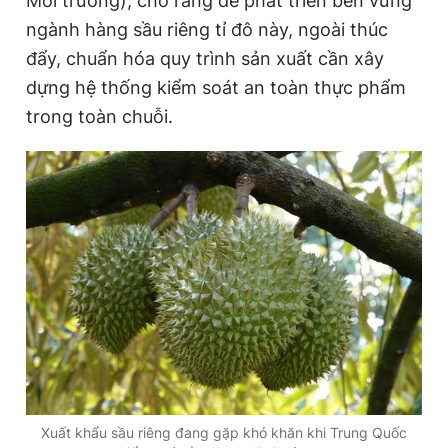
Môi trường), cho rằng để phát triển bền vững
ngành hàng sầu riêng tỉ đô này, ngoài thúc
đẩy, chuẩn hóa quy trình sản xuất cần xây
Đọc Thanh Niên trên điện thoại
dựng hệ thống kiểm soát an toàn thực phẩm
trong toàn chuỗi.
Theo dõi báo trên
Hotline
Liên hệ quảng cáo
0906 645 777
0908 780 404
Đặt báo
Quảng cáo
RSS
Tòa soạn
Chính sách bảo
Tổng biên tập: Nguyễn Ngọc Toàn
Phó tổng biên tập thường trực: Hải Thành
Phó tổng biên tập: Lâm Hiếu Dũng
Phó tổng biên tập: Trần Việt Hưng
Xuất khẩu sầu riêng đang gặp khó khăn khi Trung Quốc
Tổng thư ký tòa soạn: Đức Trung