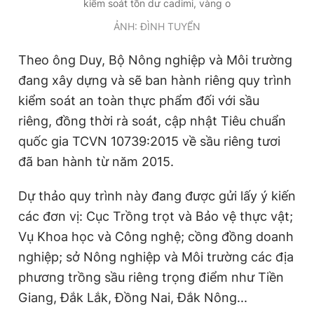
kiểm soát tồn dư cadimi, vàng o
Giấy phép xuất bản số 110/GP - BTTTT cấp ngày 24.3.2020
ẢNH: ĐÌNH TUYỂN
© 2003-2026 Bản quyền thuộc về Báo Thanh Niên. Cấm sao
chép dưới mọi hình thức nếu không có sự chấp thuận bằng văn
bản. Phát triển bởi ePi Technologies, JSC.
Theo ông Duy, Bộ Nông nghiệp và Môi trường
đang xây dựng và sẽ ban hành riêng quy trình
kiểm soát an toàn thực phẩm đối với sầu
riêng, đồng thời rà soát, cập nhật Tiêu chuẩn
quốc gia TCVN 10739:2015 về sầu riêng tươi
đã ban hành từ năm 2015.
Dự thảo quy trình này đang được gửi lấy ý kiến
các đơn vị: Cục Trồng trọt và Bảo vệ thực vật;
Vụ Khoa học và Công nghệ; cồng đồng doanh
nghiệp; sở Nông nghiệp và Môi trường các địa
phương trồng sầu riêng trọng điểm như Tiền
Giang, Đắk Lắk, Đồng Nai, Đắk Nông...