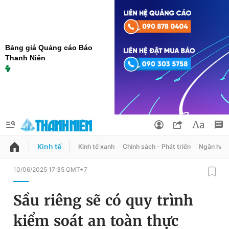
Bảng giá Quảng cáo Báo
Thanh Niên
Kinh tế
Kinh tế xanh
Chính sách - Phát triển
Ngân hàn
QUẢNG CÁO
ĐẶT BÁO
10/06/2025 17:35 GMT+7
Thông tin tài khoản
Sầu riêng sẽ có quy trình
Đổi mật khẩu
Chuyên mục
kiểm soát an toàn thực
Tin đã lưu