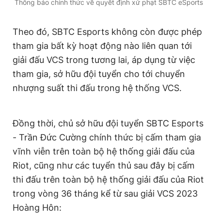
Thông báo chính thức về quyết định xử phạt SBTC eSports
Giấy phép xuất bản số 110/GP - BTTTT cấp ngày 24.3.2020
© 2003-2026 Bản quyền thuộc về Báo Thanh Niên. Cấm sao
chép dưới mọi hình thức nếu không có sự chấp thuận bằng văn
Theo đó, SBTC Esports không còn được phép
bản. Phát triển bởi ePi Technologies, JSC.
tham gia bất kỳ hoạt động nào liên quan tới
giải đấu VCS trong tương lai, áp dụng từ việc
tham gia, sở hữu đội tuyển cho tới chuyển
nhượng suất thi đấu trong hệ thống VCS.
Đồng thời, chủ sở hữu đội tuyển SBTC Esports
- Trần Đức Cường chính thức bị cấm tham gia
vĩnh viễn trên toàn bộ hệ thống giải đấu của
Riot, cũng như các tuyển thủ sau đây bị cấm
thi đấu trên toàn bộ hệ thống giải đấu của Riot
trong vòng 36 tháng kể từ sau giải VCS 2023
Hoàng Hôn: