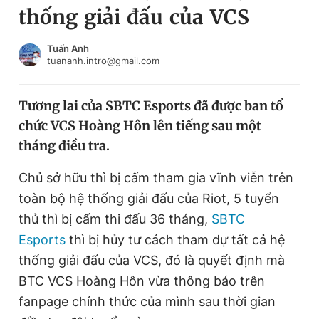
thống giải đấu của VCS
Chuyên mục khác
Tin đã xem
Chào ngày mới
Tin 24h
Tuấn Anh
tuananh.intro@gmail.com
Đăng xuất
Tin thị trường
Tin 360
Tương lai của SBTC Esports đã được ban tổ
chức VCS Hoàng Hôn lên tiếng sau một
Video
Magazine
tháng điều tra.
Chủ sở hữu thì bị cấm tham gia vĩnh viễn trên
Sản phẩm khác
toàn bộ hệ thống giải đấu của Riot, 5 tuyển
Tiện ích
Bạn cần biết
thủ thì bị cấm thi đấu 36 tháng,
SBTC
Esports
thì bị hủy tư cách tham dự tất cả hệ
thống giải đấu của VCS, đó là quyết định mà
Thông tin tòa soạn
Liên hệ quảng cáo
BTC VCS Hoàng Hôn vừa thông báo trên
fanpage chính thức của mình sau thời gian