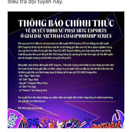
điều tra đội tuyển này.
Đọc Thanh Niên trên điện thoại
Theo dõi báo trên
Hotline
Liên hệ quảng cáo
0906 645 777
0908 780 404
Đặt báo
Quảng cáo
RSS
Tòa soạn
Chính sách bảo
Tổng biên tập: Nguyễn Ngọc Toàn
Phó tổng biên tập thường trực: Hải Thành
Phó tổng biên tập: Lâm Hiếu Dũng
Phó tổng biên tập: Trần Việt Hưng
Tổng thư ký tòa soạn: Đức Trung