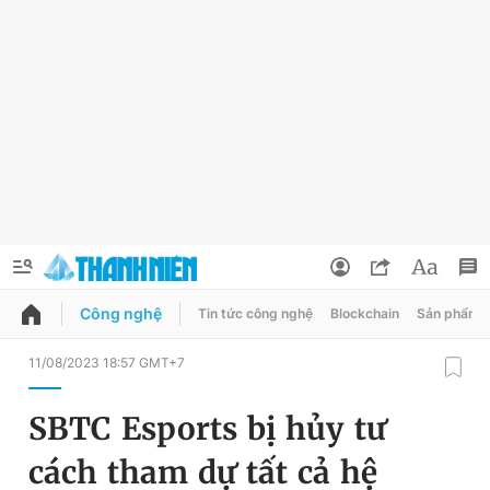
Công nghệ
Tin tức công nghệ
Blockchain
Sản phẩm
QUẢNG CÁO
ĐẶT BÁO
11/08/2023 18:57 GMT+7
Thông tin tài khoản
SBTC Esports bị hủy tư
Đổi mật khẩu
Chuyên mục
cách tham dự tất cả hệ
Tin đã lưu