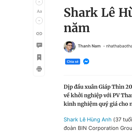
Shark Lê H
năm
Thanh Nam
- nhathabaoth
Chia sẻ
Dịp đầu xuân Giáp Thìn 20
về khởi nghiệp với PV Than
kinh nghiệm quý giá cho n
Shark Lê Hùng Anh
(37 tuổ
đoàn BIN Corporation Group