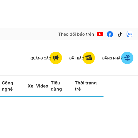
Theo dõi báo trên
QUẢNG CÁO
ĐẶT BÁO
ĐĂNG NHẬP
Công
Tiêu
Thời trang
Xe
Video
nghệ
dùng
trẻ