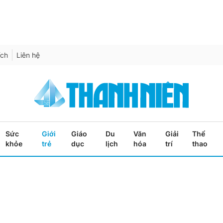
ích
Liên hệ
Sức
Giới
Giáo
Du
Văn
Giải
Thể
khỏe
trẻ
dục
lịch
hóa
trí
thao