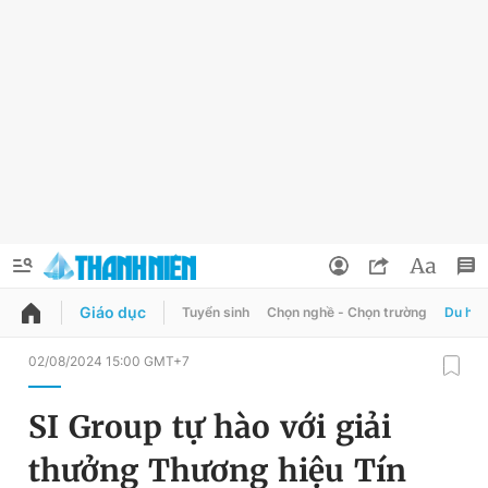
Giáo dục
Tuyển sinh
Chọn nghề - Chọn trường
Du học
QUẢNG CÁO
ĐẶT BÁO
02/08/2024 15:00 GMT+7
Thông tin tài khoản
SI Group tự hào với giải
Đổi mật khẩu
Chuyên mục
thưởng Thương hiệu Tín
Tin đã lưu