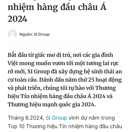
nhiệm hàng đầu châu Á
Chuyên mục khác
Tin đã xem
2024
Chào ngày mới
Tin 24h
Đăng xuất
Nguồn: Si Group
Tin thị trường
Tin 360
Bắt đầu từ giấc mơ di trú, nơi các gia đình
Video
Magazine
Việt mong muốn vươn tới một tương lai rực
rỡ mới, SI Group đã xây dựng hệ sinh thái an
Sản phẩm khác
cư toàn cầu. Đánh dấu năm thứ 25 hoạt động
và phát triển, chúng tôi tự hào với Thương
Tiện ích
Bạn cần biết
hiệu Tín nhiệm hàng đầu châu Á 2024 và
Thương hiệu mạnh quốc gia 2024.
Thông tin tòa soạn
Liên hệ quảng cáo
Tháng 6.2024,
SI Group
vinh dự nằm trong
Top 10 Thương hiệu Tín nhiệm hàng đầu châu