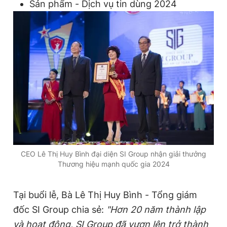
Sản phẩm - Dịch vụ tin dùng 2024
Giấy phép xuất bản số 110/GP - BTTTT cấp ngày 24.3.2020
© 2003-2026 Bản quyền thuộc về Báo Thanh Niên. Cấm sao
chép dưới mọi hình thức nếu không có sự chấp thuận bằng văn
bản. Phát triển bởi ePi Technologies, JSC.
CEO Lê Thị Huy Bình đại diện SI Group nhận giải thưởng
Thương hiệu mạnh quốc gia 2024
Tại buổi lễ, Bà Lê Thị Huy Bình - Tổng giám
đốc SI Group chia sẻ:
"Hơn 20 năm thành lập
và hoạt động, SI Group đã vươn lên trở thành