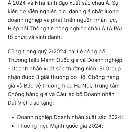
Á 2024 và Nhà lãnh đạo xuất sắc châu Á. Sự
kiện do Viện nghiên cứu đánh giá chất lượng
doanh nghiệp và phát triển nguồn nhân lực,
Đọc Thanh Niên trên điện thoại
Hiệp hội Thông tin công nghiệp châu Á (AIPA)
tổ chức và vinh danh.
Cũng trong quý 2/2024, tại Lễ công bố
Theo dõi báo trên
Thương hiệu Mạnh Quốc gia và Doanh nghiệp
- Doanh nhân xuất sắc thường niên, SI Group
Hotline
Liên hệ quảng cáo
nhận được 3 giải thưởng do Hội Chống hàng
0906 645 777
0908 780 404
giả và Bảo vệ thương hiệu Hà Nội, Trung tâm
Chống hàng giả và Câu lạc bộ Doanh nhân
Đặt báo
Quảng cáo
RSS
Tòa soạn
Chính sách bảo
Đất Việt trao tặng:
Tổng biên tập: Nguyễn Ngọc Toàn
Phó tổng biên tập thường trực: Hải Thành
Doanh nghiệp Doanh nhân xuất sắc 2024;
Phó tổng biên tập: Lâm Hiếu Dũng
Phó tổng biên tập: Trần Việt Hưng
Thương hiệu Mạnh quốc gia 2024;
Tổng thư ký tòa soạn: Đức Trung