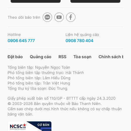
Theo dõi báo trên
Hotline
Liên hệ quảng cáo
0906 645 777
0908 780 404
Đặt báo
Quảng cáo
RSS
Tòa soạn
Chính sách bảo
Tổng biên tập: Nguyễn Ngọc Toàn
Phó tổng biên tập thường trực: Hải Thành
Phó tổng biên tập: Lâm Hiếu Dũng
Phó tổng biên tập: Trần Việt Hưng
Tổng thư ký tòa soạn: Đức Trung
Giấy phép xuất bản số 110/GP - BTTTT cấp ngày 24.3.2020
© 2003-2026 Bản quyền thuộc về Báo Thanh Niên.
Cấm sao chép dưới mọi hình thức nếu không có sự chấp thuận
bằng văn bản.