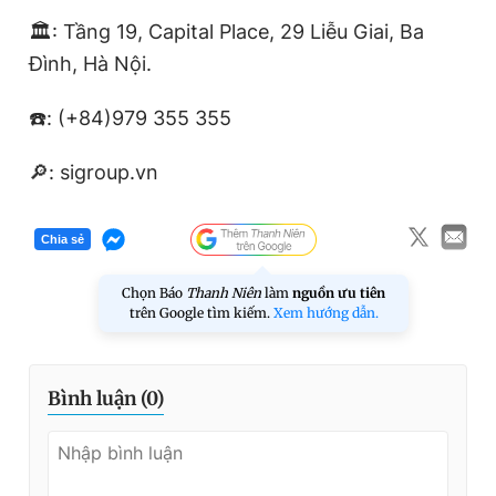
🏛️: Tầng 19, Capital Place, 29 Liễu Giai, Ba
Đình, Hà Nội.
☎️: (+84)979 355 355
🔎: sigroup.vn
Chia sẻ
Chọn Báo
Thanh Niên
làm
nguồn ưu tiên
trên Google tìm kiếm.
Xem hướng dẫn.
Bình luận (
0
)