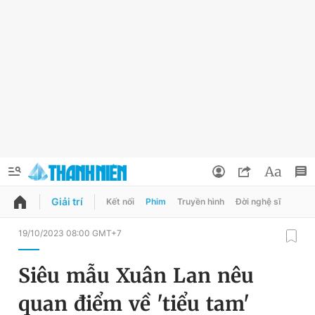
Giải trí
Kết nối
Phim
Truyền hình
Đời nghệ sĩ
QUẢNG CÁO
ĐẶT BÁO
19/10/2023 08:00 GMT+7
Thông tin tài khoản
Siêu mẫu Xuân Lan nêu
Đổi mật khẩu
Chuyên mục
quan điểm về 'tiểu tam'
Tin đã lưu