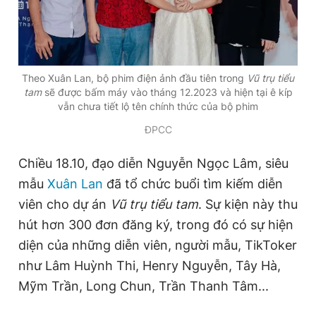
Đọc Thanh Niên trên điện thoại
Theo Xuân Lan, bộ phim điện ảnh đầu tiên trong
Vũ trụ tiểu
tam
sẽ được bấm máy vào tháng 12.2023 và hiện tại ê kíp
vẫn chưa tiết lộ tên chính thức của bộ phim
ĐPCC
Theo dõi báo trên
Chiều 18.10, đạo diễn Nguyễn Ngọc Lâm, siêu
Hotline
Liên hệ quảng cáo
mẫu
Xuân Lan
đã tổ chức buổi tìm kiếm diễn
0906 645 777
0908 780 404
viên cho dự án
Vũ trụ tiểu tam
. Sự kiện này thu
hút hơn 300 đơn đăng ký, trong đó có sự hiện
Đặt báo
Quảng cáo
RSS
Tòa soạn
Chính sách bảo
diện của những diễn viên, người mẫu, TikToker
Tổng biên tập: Nguyễn Ngọc Toàn
như Lâm Huỳnh Thi, Henry Nguyễn, Tây Hà,
Phó tổng biên tập thường trực: Hải Thành
Phó tổng biên tập: Lâm Hiếu Dũng
Mỹm Trần, Long Chun, Trần Thanh Tâm...
Phó tổng biên tập: Trần Việt Hưng
Tổng thư ký tòa soạn: Đức Trung