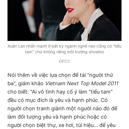
Xuân Lan nhấn mạnh ở bất kỳ ngành nghề nào cũng có "tiểu
tam" chứ không riêng môi trường showbiz
ĐPCC
Nói thêm về việc lựa chọn để tài "người thứ
ba", giám khảo
Vietnam Next Top Model 2011
cho biết: "Ai vô tình hay cố ý làm "tiểu tam"
đều có mục đích là yêu và hạnh phúc. Có
người chọn tranh giành một người nào đó để
làm đối tượng yêu và hạnh phúc hoặc có
người chọn biệt thự, xe hơi, túi hiệu... để yêu