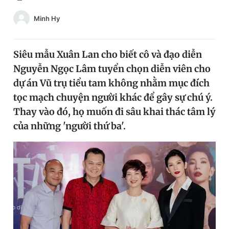
Chuyên mục khác
Minh Hy
Tin đã xem
Chào ngày mới
Tin 24h
Đăng xuất
Siêu mẫu Xuân Lan cho biết cô và đạo diễn
Tin thị trường
Tin 360
Nguyễn Ngọc Lâm tuyển chọn diễn viên cho
dự án Vũ trụ tiểu tam không nhằm mục đích
tọc mạch chuyện người khác để gây sự chú ý.
Video
Magazine
Thay vào đó, họ muốn đi sâu khai thác tâm lý
của những 'người thứ ba'.
Sản phẩm khác
Tiện ích
Bạn cần biết
Thông tin tòa soạn
Liên hệ quảng cáo