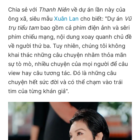
Giấy phép xuất bản số 110/GP - BTTTT cấp ngày 24.3.2020
Chia sẻ với
Thanh Niên
về dự án lần này của
© 2003-2026 Bản quyền thuộc về Báo Thanh Niên. Cấm sao
chép dưới mọi hình thức nếu không có sự chấp thuận bằng văn
ông xã, siêu mẫu
Xuân Lan
cho biết: "Dự án
Vũ
bản. Phát triển bởi ePi Technologies, JSC.
trụ tiểu tam
bao gồm cả phim điện ảnh và sêri
phim chiếu mạng, nội dung xoay quanh chủ đề
về người thứ ba. Tuy nhiên, chúng tôi không
khai thác những câu chuyện nhằm thỏa mãn
sự tò mò, nhiều chuyện của mọi người để câu
view hay câu tương tác. Đó là những câu
chuyện hết sức đời và có thể chạm vào trái
tim của từng khán giả".