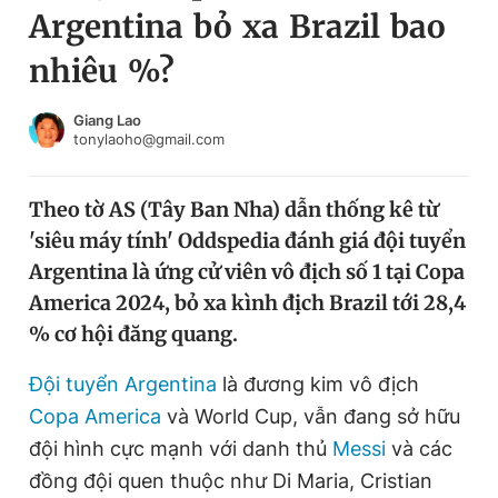
Argentina bỏ xa Brazil bao
Chuyên mục khác
Tin đã xem
nhiêu %?
Chào ngày mới
Tin 24h
Đăng xuất
Giang Lao
tonylaoho@gmail.com
Tin thị trường
Tin 360
Theo tờ AS (Tây Ban Nha) dẫn thống kê từ
Video
Magazine
'siêu máy tính' Oddspedia đánh giá đội tuyển
Argentina là ứng cử viên vô địch số 1 tại Copa
Sản phẩm khác
America 2024, bỏ xa kình địch Brazil tới 28,4
% cơ hội đăng quang.
Tiện ích
Bạn cần biết
Đội tuyển Argentina
là đương kim vô địch
Thông tin tòa soạn
Liên hệ quảng cáo
Copa America
và World Cup, vẫn đang sở hữu
đội hình cực mạnh với danh thủ
Messi
và các
đồng đội quen thuộc như Di Maria, Cristian