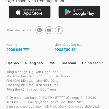
Đọc Thanh Niên trên điện thoại
Theo dõi báo trên
Hotline
Liên hệ quảng cáo
0906 645 777
0908 780 404
Đặt báo
Quảng cáo
RSS
Tòa soạn
Chính sách bảo
Tổng biên tập: Nguyễn Ngọc Toàn
Phó tổng biên tập thường trực: Hải Thành
Phó tổng biên tập: Lâm Hiếu Dũng
Phó tổng biên tập: Trần Việt Hưng
Tổng thư ký tòa soạn: Đức Trung
Giấy phép xuất bản số 110/GP - BTTTT cấp ngày 24.3.2020
© 2003-2026 Bản quyền thuộc về Báo Thanh Niên.
Cấm sao chép dưới mọi hình thức nếu không có sự chấp thuận