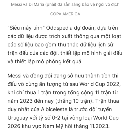
Messi và Di Maria (phải) đã sẵn sàng bảo vệ ngôi vô địch
Giấy phép xuất bản số 110/GP - BTTTT cấp ngày 24.3.2020
© 2003-2026 Bản quyền thuộc về Báo Thanh Niên. Cấm sao
COPA AMERICA
chép dưới mọi hình thức nếu không có sự chấp thuận bằng văn
bản. Phát triển bởi ePi Technologies, JSC.
"Siêu máy tính" Oddspedia dự đoán, dựa trên
các dữ liệu được trích xuất thông qua một loạt
các số liệu bao gồm thu thập dữ liệu lịch sử
trận đấu của các đội, thiết lập mô hình giải đấu
và thiết lập mô phỏng kết quả.
Messi và đồng đội đang sở hữu thành tích thi
đấu vô cùng ấn tượng từ sau World Cup 2022,
khi chỉ thua 1 trận trong tổng cộng 11 trận từ
năm 2023 đến nay (thắng 10 trận). Trận thua
duy nhất của Albiceleste là trước đội tuyển
Uruguay với tỷ số 0-2 tại vòng loại World Cup
2026 khu vực Nam Mỹ hồi tháng 11.2023.