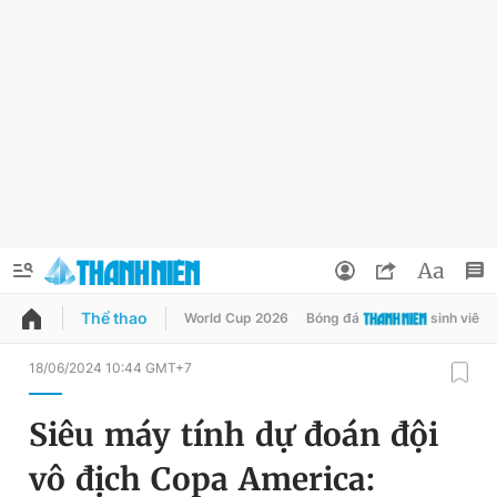
Thể thao
World Cup 2026
Bóng đá
sinh viên
QUẢNG CÁO
ĐẶT BÁO
18/06/2024 10:44 GMT+7
Thông tin tài khoản
Siêu máy tính dự đoán đội
Đổi mật khẩu
Chuyên mục
vô địch Copa America:
Tin đã lưu