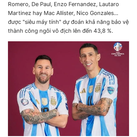
Romero, De Paul, Enzo Fernandez, Lautaro
Martinez hay Mac Allister, Nico Gonzales…
được "siêu máy tính" dự đoán khả năng bảo vệ
Đọc Thanh Niên trên điện thoại
thành công ngôi vô địch lên đến 43,8 %.
Theo dõi báo trên
Hotline
Liên hệ quảng cáo
0906 645 777
0908 780 404
Đặt báo
Quảng cáo
RSS
Tòa soạn
Chính sách bảo
Tổng biên tập: Nguyễn Ngọc Toàn
Phó tổng biên tập thường trực: Hải Thành
Phó tổng biên tập: Lâm Hiếu Dũng
Phó tổng biên tập: Trần Việt Hưng
Tổng thư ký tòa soạn: Đức Trung