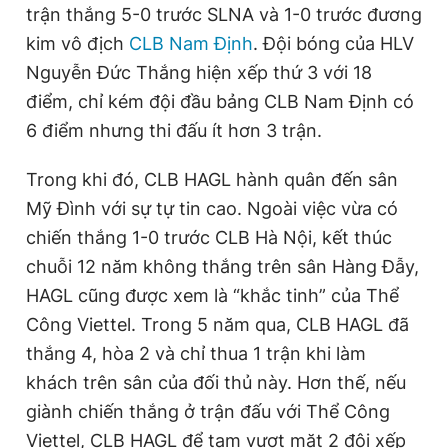
trận thắng 5-0 trước SLNA và 1-0 trước đương
kim vô địch
CLB Nam Định
. Đội bóng của HLV
Đọc Thanh Niên trên điện thoại
Nguyễn Đức Thắng hiện xếp thứ 3 với 18
điểm, chỉ kém đội đầu bảng CLB Nam Định có
6 điểm nhưng thi đấu ít hơn 3 trận.
Trong khi đó, CLB HAGL hành quân đến sân
Theo dõi báo trên
Mỹ Đình với sự tự tin cao. Ngoài việc vừa có
chiến thắng 1-0 trước CLB Hà Nội, kết thúc
Hotline
Liên hệ quảng cáo
chuỗi 12 năm không thắng trên sân Hàng Đẫy,
0906 645 777
0908 780 404
HAGL cũng được xem là “khắc tinh” của Thể
Công Viettel. Trong 5 năm qua, CLB HAGL đã
Đặt báo
Quảng cáo
RSS
Tòa soạn
Chính sách bảo
thắng 4, hòa 2 và chỉ thua 1 trận khi làm
Tổng biên tập: Nguyễn Ngọc Toàn
Phó tổng biên tập thường trực: Hải Thành
khách trên sân của đối thủ này. Hơn thế, nếu
Phó tổng biên tập: Lâm Hiếu Dũng
giành chiến thắng ở trận đấu với Thể Công
Phó tổng biên tập: Trần Việt Hưng
Tổng thư ký tòa soạn: Đức Trung
Viettel, CLB HAGL để tạm vượt mặt 2 đội xếp