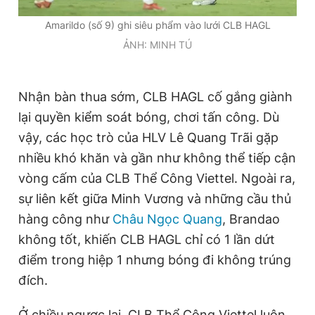
Amarildo (số 9) ghi siêu phẩm vào lưới CLB HAGL
ẢNH: MINH TÚ
Nhận bàn thua sớm, CLB HAGL cố gắng giành
lại quyền kiểm soát bóng, chơi tấn công. Dù
vậy, các học trò của HLV Lê Quang Trãi gặp
nhiều khó khăn và gần như không thể tiếp cận
vòng cấm của CLB Thể Công Viettel. Ngoài ra,
sự liên kết giữa Minh Vương và những cầu thủ
hàng công như
Châu Ngọc Quang
, Brandao
không tốt, khiến CLB HAGL chỉ có 1 lần dứt
điểm trong hiệp 1 nhưng bóng đi không trúng
đích.
Ở chiều ngược lại, CLB Thể Công Viettel luôn