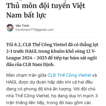
Thủ môn đội tuyển Việt
Chuyên mục khác
Tin đã xem
Nam bất lực
Chào ngày mới
Tin 24h
Đăng xuất
Văn Trình
trinhthach775@gmail.com
Tin thị trường
Tin 360
Tối 8.2, CLB Thể Công Viettel đã có thắng lợi
Video
Magazine
2-1 trước HAGL trong khuôn khổ vòng 12 V-
League 2024 - 2025 để tiếp tục bám sát ngôi
Sản phẩm khác
đầu của CLB Nam Định.
Tiện ích
Bạn cần biết
Màn chạm trán giữa
CLB Thể Công Viettel
và
HAGL được dự đoán hấp dẫn khi cả hai đều
Thông tin tòa soạn
Liên hệ quảng cáo
đang có phong độ khá ấn tượng. Với đội chủ
nhà Thể Công Viettel, họ đang duy trì mạch 3
trận thắng liên tiếp, trong đó bao gồm các