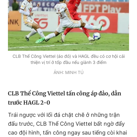
T
n
i
m
e
CLB Thể Công Viettel (áo đỏ) và HAGL đều có cơ hội cải
thiện vị trí ở tốp đầu nếu giành 3 điểm
ẢNH: MINH TÚ
CLB Thể Công Viettel tấn công áp đảo, dẫn
trước HAGL 2-0
Trái ngược với lối đá chặt chẽ ở những trận
đấu trước, CLB Thể Công Viettel bất ngờ đẩy
cao đội hình, tấn công ngay sau tiếng còi khai