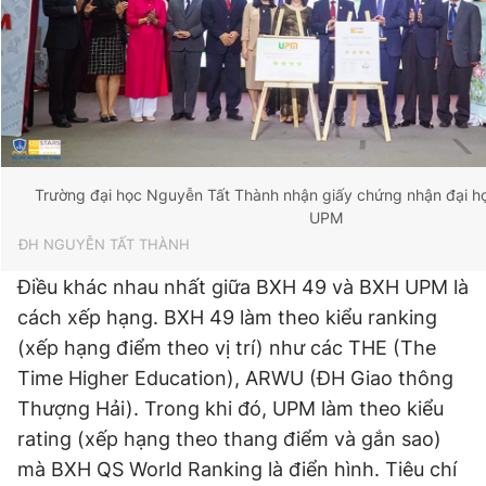
Giấy phép xuất bản số 110/GP - BTTTT cấp ngày 24.3.2020
© 2003-2026 Bản quyền thuộc về Báo Thanh Niên. Cấm sao
chép dưới mọi hình thức nếu không có sự chấp thuận bằng văn
bản. Phát triển bởi ePi Technologies, JSC.
Trường đại học Nguyễn Tất Thành nhận giấy chứng nhận đại h
UPM
ĐH NGUYỄN TẤT THÀNH
Điều khác nhau nhất giữa BXH 49 và BXH UPM là
cách xếp hạng. BXH 49 làm theo kiểu ranking
(xếp hạng điểm theo vị trí) như các THE (The
Time Higher Education), ARWU (ĐH Giao thông
Thượng Hải). Trong khi đó, UPM làm theo kiểu
rating (xếp hạng theo thang điểm và gắn sao)
mà BXH QS World Ranking là điển hình. Tiêu chí