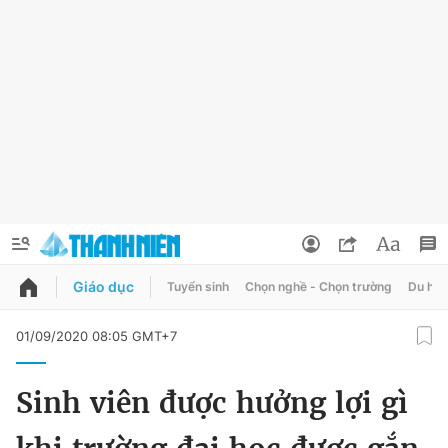
Giáo dục
Tuyển sinh
Chọn nghề - Chọn trường
Du học
QUẢNG CÁO
ĐẶT BÁO
01/09/2020 08:05 GMT+7
Thông tin tài khoản
Sinh viên được hưởng lợi gì
Đổi mật khẩu
Chuyên mục
Tin đã lưu