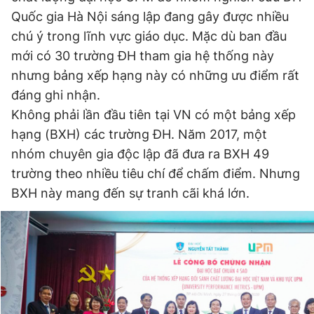
Quốc gia Hà Nội sáng lập đang gây được nhiều
chú ý trong lĩnh vực giáo dục. Mặc dù ban đầu
Đọc Thanh Niên trên điện thoại
mới có 30 trường ĐH tham gia hệ thống này
nhưng bảng xếp hạng này có những ưu điểm rất
đáng ghi nhận.
Không phải lần đầu tiên tại VN có một bảng xếp
hạng (BXH) các trường ĐH. Năm 2017, một
Theo dõi báo trên
nhóm chuyên gia độc lập đã đưa ra BXH 49
trường theo nhiều tiêu chí để chấm điểm. Nhưng
Hotline
Liên hệ quảng cáo
0906 645 777
0908 780 404
BXH này mang đến sự tranh cãi khá lớn.
Đặt báo
Quảng cáo
RSS
Tòa soạn
Chính sách bảo
Tổng biên tập: Nguyễn Ngọc Toàn
Phó tổng biên tập thường trực: Hải Thành
Phó tổng biên tập: Lâm Hiếu Dũng
Phó tổng biên tập: Trần Việt Hưng
Tổng thư ký tòa soạn: Đức Trung