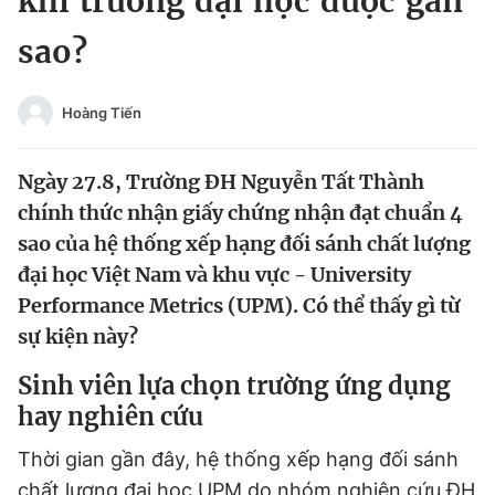
khi trường đại học được gắn
Chuyên mục khác
sao?
Tin đã xem
Chào ngày mới
Tin 24h
Đăng xuất
Hoàng Tiến
Tin thị trường
Tin 360
Ngày 27.8, Trường ĐH Nguyễn Tất Thành
Video
Magazine
chính thức nhận giấy chứng nhận đạt chuẩn 4
sao của hệ thống xếp hạng đối sánh chất lượng
đại học Việt Nam và khu vực - University
Sản phẩm khác
Performance Metrics (UPM). Có thể thấy gì từ
sự kiện này?
Tiện ích
Bạn cần biết
Sinh viên lựa chọn trường ứng dụng
Thông tin tòa soạn
Liên hệ quảng cáo
hay nghiên cứu
Thời gian gần đây, hệ thống xếp hạng đối sánh
chất lượng đại học UPM do nhóm nghiên cứu ĐH