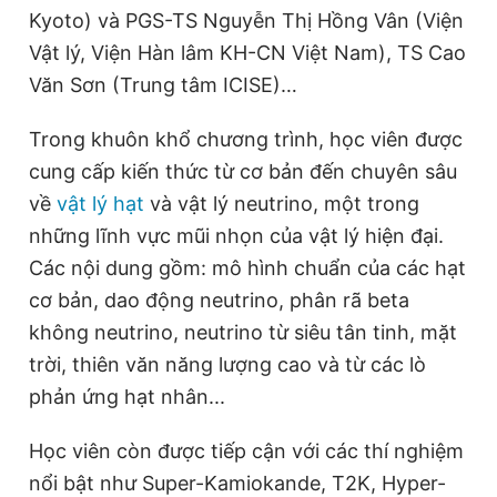
© 2003-2026 Bản quyền thuộc về Báo Thanh Niên. Cấm sao
Kyoto) và PGS-TS Nguyễn Thị Hồng Vân (Viện
chép dưới mọi hình thức nếu không có sự chấp thuận bằng văn
Vật lý, Viện Hàn lâm KH-CN Việt Nam), TS Cao
bản. Phát triển bởi ePi Technologies, JSC.
Văn Sơn (Trung tâm ICISE)…
Trong khuôn khổ chương trình, học viên được
cung cấp kiến thức từ cơ bản đến chuyên sâu
về
vật lý hạt
và vật lý neutrino, một trong
những lĩnh vực mũi nhọn của vật lý hiện đại.
Các nội dung gồm: mô hình chuẩn của các hạt
cơ bản, dao động neutrino, phân rã beta
không neutrino, neutrino từ siêu tân tinh, mặt
trời, thiên văn năng lượng cao và từ các lò
phản ứng hạt nhân...
Học viên còn được tiếp cận với các thí nghiệm
nổi bật như Super-Kamiokande, T2K, Hyper-