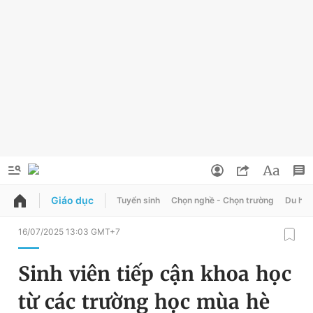
Giáo dục
Tuyển sinh
Chọn nghề - Chọn trường
Du học
QUẢNG CÁO
ĐẶT BÁO
16/07/2025 13:03 GMT+7
Thông tin tài khoản
Sinh viên tiếp cận khoa học
Đổi mật khẩu
Chuyên mục
từ các trường học mùa hè
Tin đã lưu