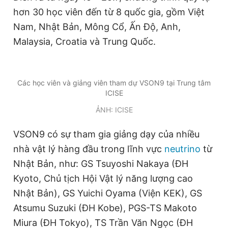
hơn 30 học viên đến từ 8 quốc gia, gồm Việt
Đọc Thanh Niên trên điện thoại
Nam, Nhật Bản, Mông Cổ, Ấn Độ, Anh,
Malaysia, Croatia và Trung Quốc.
Các học viên và giảng viên tham dự VSON9 tại Trung tâm
Theo dõi báo trên
ICISE
ẢNH: ICISE
Hotline
Liên hệ quảng cáo
0906 645 777
0908 780 404
VSON9 có sự tham gia giảng dạy của nhiều
nhà vật lý hàng đầu trong lĩnh vực
neutrino
từ
Đặt báo
Quảng cáo
RSS
Tòa soạn
Chính sách bảo
Nhật Bản, như: GS Tsuyoshi Nakaya (ĐH
Tổng biên tập: Nguyễn Ngọc Toàn
Kyoto, Chủ tịch Hội Vật lý năng lượng cao
Phó tổng biên tập thường trực: Hải Thành
Phó tổng biên tập: Lâm Hiếu Dũng
Nhật Bản), GS Yuichi Oyama (Viện KEK), GS
Phó tổng biên tập: Trần Việt Hưng
Atsumu Suzuki (ĐH Kobe), PGS-TS Makoto
Tổng thư ký tòa soạn: Đức Trung
Miura (ĐH Tokyo), TS Trần Văn Ngọc (ĐH
Giấy phép xuất bản số 110/GP - BTTTT cấp ngày 24.3.2020