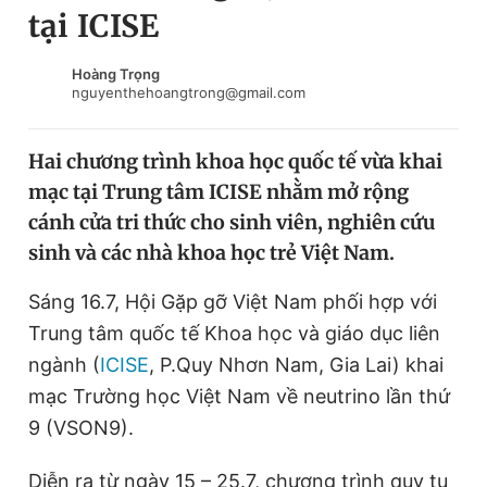
tại ICISE
Chuyên mục khác
Tin đã xem
Chào ngày mới
Tin 24h
Hoàng Trọng
nguyenthehoangtrong@gmail.com
Đăng xuất
Tin thị trường
Tin 360
Hai chương trình khoa học quốc tế vừa khai
mạc tại Trung tâm ICISE nhằm mở rộng
Video
Magazine
cánh cửa tri thức cho sinh viên, nghiên cứu
sinh và các nhà khoa học trẻ Việt Nam.
Sản phẩm khác
Sáng 16.7, Hội Gặp gỡ Việt Nam phối hợp với
Tiện ích
Bạn cần biết
Trung tâm quốc tế Khoa học và giáo dục liên
ngành (
ICISE
, P.Quy Nhơn Nam, Gia Lai) khai
mạc Trường học Việt Nam về neutrino lần thứ
Thông tin tòa soạn
Liên hệ quảng cáo
9 (VSON9).
Diễn ra từ ngày 15 – 25.7, chương trình quy tụ