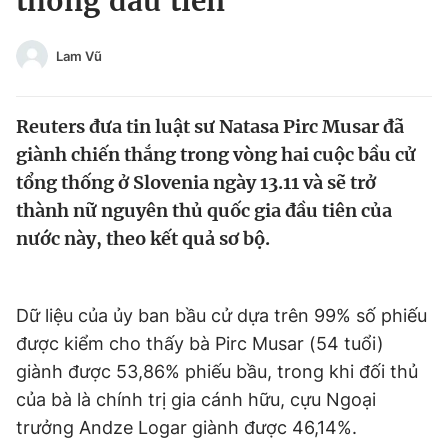
thống đầu tiên
Chuyên mục khác
Tin đã xem
Lam Vũ
Chào ngày mới
Tin 24h
Đăng xuất
Reuters đưa tin luật sư Natasa Pirc Musar đã
Tin thị trường
Tin 360
giành chiến thắng trong vòng hai cuộc bầu cử
tổng thống ở Slovenia ngày 13.11 và sẽ trở
Video
Magazine
thành nữ nguyên thủ quốc gia đầu tiên của
nước này, theo kết quả sơ bộ.
Sản phẩm khác
Tiện ích
Bạn cần biết
Dữ liệu của ủy ban bầu cử dựa trên 99% số phiếu
được kiểm cho thấy bà Pirc Musar (54 tuổi)
Thông tin tòa soạn
Liên hệ quảng cáo
giành được 53,86% phiếu bầu, trong khi đối thủ
của bà là chính trị gia cánh hữu, cựu Ngoại
trưởng Andze Logar giành được 46,14%.