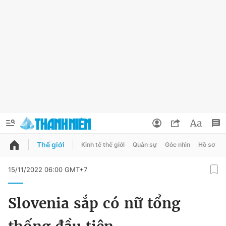
Thế giới
Kinh tế thế giới
Quân sự
Góc nhìn
Hồ sơ
QUẢNG CÁO
ĐẶT BÁO
15/11/2022 06:00 GMT+7
Thông tin tài khoản
Slovenia sắp có nữ tổng
Đổi mật khẩu
Chuyên mục
Tin đã lưu