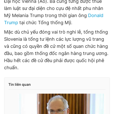
Đại học Vienna (Áo). Bà cũng từng được thuê
Giấy phép xuất bản số 110/GP - BTTTT cấp ngày 24.3.2020
làm luật sư đại diện cho cựu đệ nhất phu nhân
© 2003-2026 Bản quyền thuộc về Báo Thanh Niên. Cấm sao
chép dưới mọi hình thức nếu không có sự chấp thuận bằng văn
Mỹ Melania Trump trong thời gian ông
Donald
bản. Phát triển bởi ePi Technologies, JSC.
Trump
tại chức Tổng thống Mỹ.
Mặc dù chủ yếu đóng vai trò nghi lễ, tổng thống
Slovenia là tổng tư lệnh các lực lượng vũ trang
và cũng có quyền đề cử một số quan chức hàng
đầu, bao gồm thống đốc ngân hàng trung ương.
Hầu hết các đề cử đều phải được quốc hội phê
chuẩn.
Tin liên quan