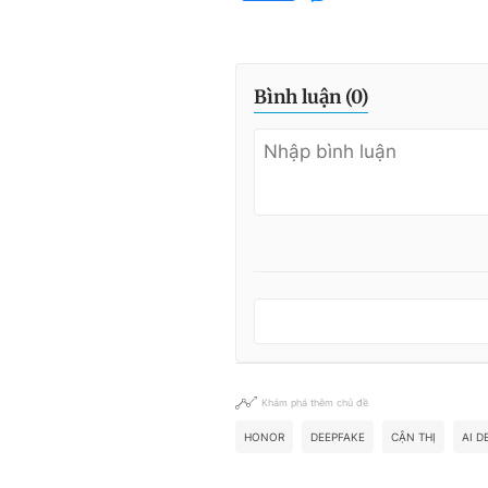
Bình luận (
0
)
Khám phá thêm chủ đề
HONOR
DEEPFAKE
CẬN THỊ
AI D