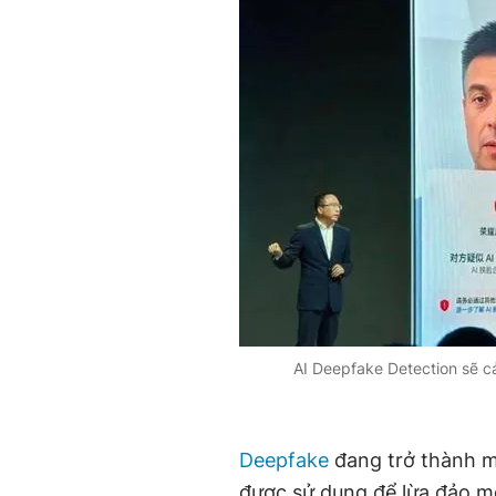
AI Deepfake Detection sẽ c
Deepfake
đang trở thành m
được sử dụng để lừa đảo mọ