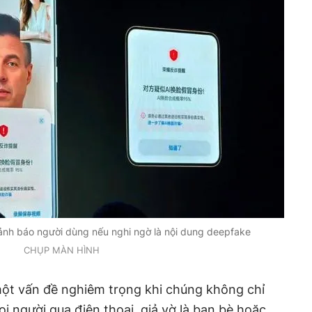
ảnh báo người dùng nếu nghi ngờ là nội dung deepfake
CHỤP MÀN HÌNH
ột vấn đề nghiêm trọng khi chúng không chỉ
i người qua điện thoại, giả vờ là bạn bè hoặc