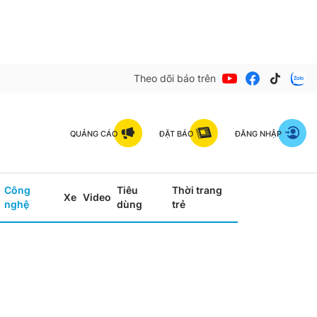
Theo dõi báo trên
QUẢNG CÁO
ĐẶT BÁO
ĐĂNG NHẬP
Công
Tiêu
Thời trang
Xe
Video
nghệ
dùng
trẻ