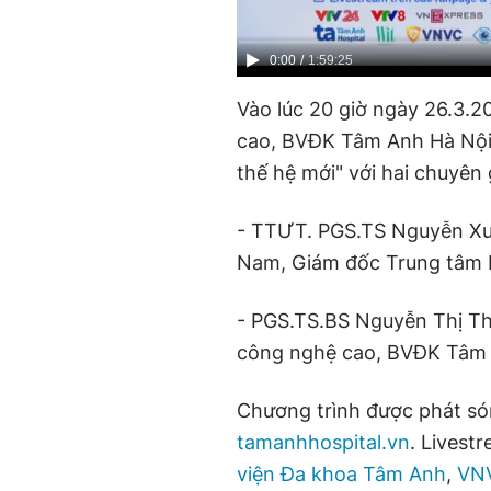
C
0:00
/
D
1:59:25
u
u
Vào lúc 20 giờ ngày 26.3.
r
r
cao, BVĐK Tâm Anh Hà Nội
r
a
thế hệ mới" với hai chuyên
e
t
n
i
- TTƯT. PGS.TS Nguyễn Xuâ
t
o
Nam, Giám đốc Trung tâm 
T
n
- PGS.TS.BS Nguyễn Thị Th
i
công nghệ cao, BVĐK Tâm 
m
e
Chương trình được phát só
tamanhhospital.vn
. Livest
viện Đa khoa Tâm Anh
,
VNV