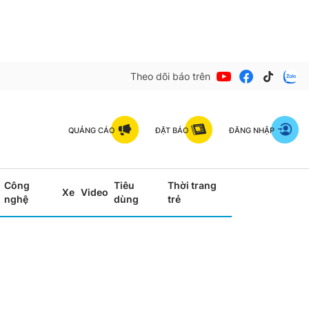
Theo dõi báo trên
QUẢNG CÁO
ĐẶT BÁO
ĐĂNG NHẬP
Công
Tiêu
Thời trang
Xe
Video
nghệ
dùng
trẻ