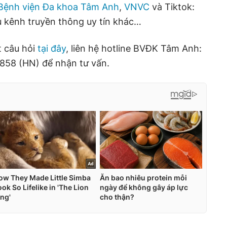
Bệnh viện Đa khoa Tâm Anh
,
VNVC
và Tiktok:
 kênh truyền thông uy tín khác…
t câu hỏi
tại đây
, liên hệ hotline BVĐK Tâm Anh:
858 (HN) để nhận tư vấn.