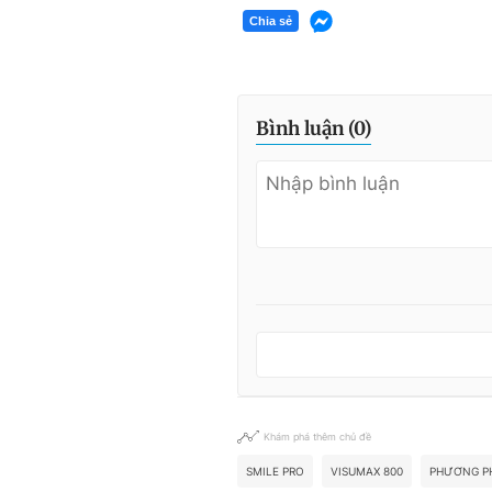
Chia sẻ
Bình luận (
0
)
Khám phá thêm chủ đề
SMILE PRO
VISUMAX 800
PHƯƠNG P