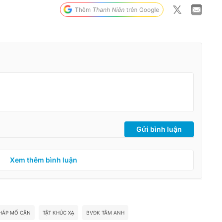
Gửi bình luận
Xem thêm bình luận
HÁP MỔ CẬN
TẬT KHÚC XẠ
BVĐK TÂM ANH