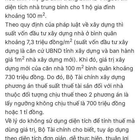
Giấy phép xuất bản số 110/GP - BTTTT cấp ngày 24.3.2020
diện tích nhà trung bình cho 1 hộ gia đình
© 2003-2026 Bản quyền thuộc về Báo Thanh Niên. Cấm sao
2
khoảng 100 m
.
chép dưới mọi hình thức nếu không có sự chấp thuận bằng văn
bản. Phát triển bởi ePi Technologies, JSC.
Theo quy định của pháp luật về xây dựng thì
suất vốn đầu tư xây dựng nhà ở bình quân
2
khoảng 7,3 triệu đồng/m
(suất vốn đầu tư xây
dựng là căn cứ UBND tỉnh xây dựng và ban hành
2
giá 1m
nhà xây dựng mới). Khi đó, giá trị xây
2
dựng mới của căn nhà 100 m
bình quân khoảng
730 triệu đồng. Do đó, Bộ Tài chính xây dựng
phương án thuế suất thuế tài sản đối với nhà
thuộc đối tượng chịu thuế theo 2 phương án là
lấy ngưỡng không chịu thuế là 700 triệu đồng
hoặc 1 tỉ đồng.
Về lý do không sử dụng diện tích để tính thuế mà
dùng giá trị, Bộ Tài chính cho biết, tuy áp dụng
theo diện tích đơn giản, dễ thực hiện, thuận lợi