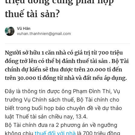
triệu đồng cũng phải nộp
Chuyên mục khác
thuế tài sản?
Tin đã xem
Chào ngày mới
Tin 24h
Vũ Hân
Đăng xuất
vuhan.thanhnien@gmail.com
Tin thị trường
Tin 360
Người sở hữu 1 căn nhà có giá trị từ 700 triệu
Video
Magazine
đồng trở lên có thể bị đánh thuế tài sản . Bộ Tài
chính dự kiến sẽ thu được trên 20.000 tỉ đến
trên 30.000 tỉ đồng từ nhà và đất nếu áp dụng.
Sản phẩm khác
Đây là thông tin được ông Phạm Đình Thi, Vụ
Tiện ích
Bạn cần biết
trưởng Vụ Chính sách thuế, Bộ Tài chính cho
biết trong buổi họp báo chuyên đề về dự thảo
Thông tin tòa soạn
Liên hệ quảng cáo
luật Thuế tài sản chiều nay, 13.4.
Bộ Tài chính đưa ra 2 phương án về ngưỡng
không chịu
thuế đối với nhà
là 700 triệu đồng