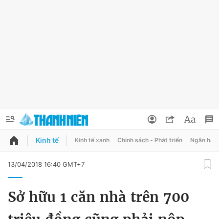
Kinh tế
Kinh tế xanh
Chính sách - Phát triển
Ngân hàn
QUẢNG CÁO
ĐẶT BÁO
13/04/2018 16:40 GMT+7
Thông tin tài khoản
Sở hữu 1 căn nhà trên 700
Đổi mật khẩu
Chuyên mục
Tin đã lưu