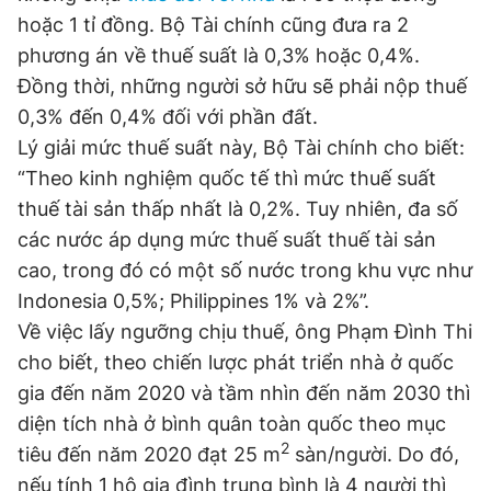
hoặc 1 tỉ đồng. Bộ Tài chính cũng đưa ra 2
phương án về thuế suất là 0,3% hoặc 0,4%.
Đọc Thanh Niên trên điện thoại
Đồng thời, những người sở hữu sẽ phải nộp thuế
0,3% đến 0,4% đối với phần đất.
Lý giải mức thuế suất này, Bộ Tài chính cho biết:
“Theo kinh nghiệm quốc tế thì mức thuế suất
thuế tài sản thấp nhất là 0,2%. Tuy nhiên, đa số
Theo dõi báo trên
các nước áp dụng mức thuế suất thuế tài sản
cao, trong đó có một số nước trong khu vực như
Hotline
Liên hệ quảng cáo
0906 645 777
0908 780 404
Indonesia 0,5%; Philippines 1% và 2%”.
Về việc lấy ngưỡng chịu thuế, ông Phạm Đình Thi
Đặt báo
Quảng cáo
RSS
Tòa soạn
Chính sách bảo
cho biết, theo chiến lược phát triển nhà ở quốc
gia đến năm 2020 và tầm nhìn đến năm 2030 thì
Tổng biên tập: Nguyễn Ngọc Toàn
Phó tổng biên tập thường trực: Hải Thành
diện tích nhà ở bình quân toàn quốc theo mục
Phó tổng biên tập: Lâm Hiếu Dũng
2
tiêu đến năm 2020 đạt 25 m
sàn/người. Do đó,
Phó tổng biên tập: Trần Việt Hưng
Tổng thư ký tòa soạn: Đức Trung
nếu tính 1 hộ gia đình trung bình là 4 người thì