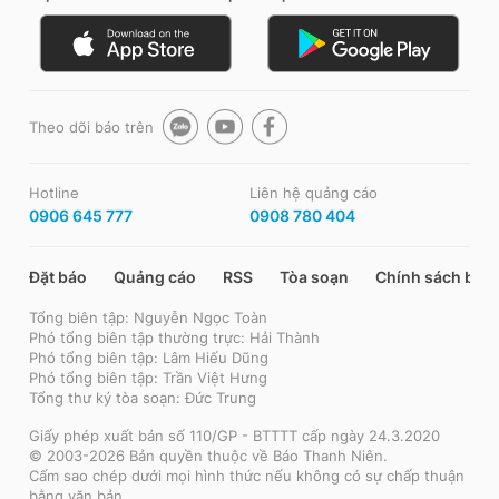
Theo dõi báo trên
Hotline
Liên hệ quảng cáo
0906 645 777
0908 780 404
Đặt báo
Quảng cáo
RSS
Tòa soạn
Chính sách bảo
Tổng biên tập: Nguyễn Ngọc Toàn
Phó tổng biên tập thường trực: Hải Thành
Phó tổng biên tập: Lâm Hiếu Dũng
Phó tổng biên tập: Trần Việt Hưng
Tổng thư ký tòa soạn: Đức Trung
Giấy phép xuất bản số 110/GP - BTTTT cấp ngày 24.3.2020
© 2003-2026 Bản quyền thuộc về Báo Thanh Niên.
Cấm sao chép dưới mọi hình thức nếu không có sự chấp thuận
bằng văn bản.