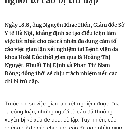
người tố cáo bị trù dập
Chuyên mục khác
Tin đã xem
Chào ngày mới
Tin 24h
Ngày 18.8, ông Nguyễn Khắc Hiền, Giám đốc Sở
Đăng xuất
Y tế Hà Nội, khẳng định sẽ tạo điều kiện làm
Tin thị trường
Tin 360
việc tốt nhất cho các cá nhân đã dũng cảm tố
cáo việc gian lận xét nghiệm tại Bệnh viện đa
Video
Magazine
khoa Hoài Đức thời gian qua là Hoàng Thị
Nguyệt, Khuất Thị Định và Phan Thị Nam
Đông; đồng thời sẽ chịu trách nhiệm nếu các
Sản phẩm khác
chị bị trù dập.
Tiện ích
Bạn cần biết
Trước khi sự việc gian lận xét nghiệm được đưa
Thông tin tòa soạn
Liên hệ quảng cáo
ra công luận, những người tố cáo đã thường
xuyên bị kẻ xấu đe dọa, cô lập. Tuy nhiên, các
chứng cứ do các chị cung cấp đã góp phần giúp