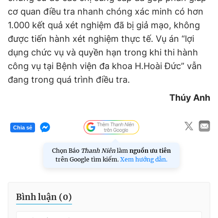
cơ quan điều tra nhanh chóng xác minh có hơn
1.000 kết quả xét nghiệm đã bị giả mạo, không
Đọc Thanh Niên trên điện thoại
được tiến hành xét nghiệm thực tế. Vụ án “lợi
dụng chức vụ và quyền hạn trong khi thi hành
công vụ tại Bệnh viện đa khoa H.Hoài Đức” vẫn
đang trong quá trình điều tra.
Theo dõi báo trên
Thúy Anh
Hotline
Liên hệ quảng cáo
Chia sẻ
0906 645 777
0908 780 404
Chọn Báo
Thanh Niên
làm
nguồn ưu tiên
Đặt báo
Quảng cáo
RSS
Tòa soạn
Chính sách bảo
trên Google tìm kiếm.
Xem hướng dẫn.
Tổng biên tập: Nguyễn Ngọc Toàn
Phó tổng biên tập thường trực: Hải Thành
Phó tổng biên tập: Lâm Hiếu Dũng
Bình luận (
0
)
Phó tổng biên tập: Trần Việt Hưng
Tổng thư ký tòa soạn: Đức Trung