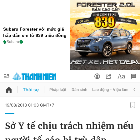
Subaru Forester với mức giá
hấp dẫn chỉ từ 839 triệu đồng
Subaru
Thời sự
Pháp luật
Dân sinh
Lao động - Việc làm
Quy
QUẢNG CÁO
ĐẶT BÁO
19/08/2013 01:03 GMT+7
Thông tin tài khoản
Sở Y tế chịu trách nhiệm nếu
Đổi mật khẩu
Chuyên mục
Tin đã lưu