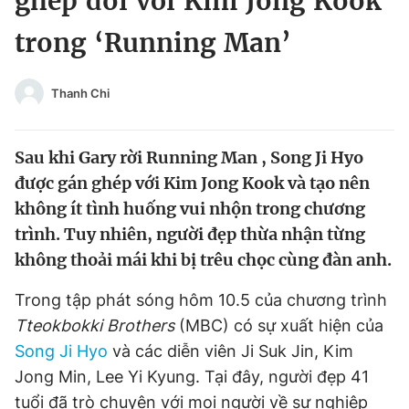
ghép đôi với Kim Jong Kook
Chuyên mục khác
trong ‘Running Man’
Tin đã xem
Chào ngày mới
Tin 24h
Đăng xuất
Thanh Chi
Tin thị trường
Tin 360
Sau khi Gary rời Running Man , Song Ji Hyo
Video
Magazine
được gán ghép với Kim Jong Kook và tạo nên
không ít tình huống vui nhộn trong chương
trình. Tuy nhiên, người đẹp thừa nhận từng
Sản phẩm khác
không thoải mái khi bị trêu chọc cùng đàn anh.
Tiện ích
Bạn cần biết
Trong tập phát sóng hôm 10.5 của chương trình
Tteokbokki Brothers
(MBC) có sự xuất hiện của
Thông tin tòa soạn
Liên hệ quảng cáo
Song Ji Hyo
và các diễn viên Ji Suk Jin, Kim
Jong Min, Lee Yi Kyung. Tại đây, người đẹp 41
tuổi đã trò chuyện với mọi người về sự nghiệp