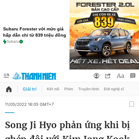
Subaru Forester với mức giá
hấp dẫn chỉ từ 839 triệu đồng
Subaru
Giải trí
Kết nối
Phim
Truyền hình
Đời nghệ sĩ
QUẢNG CÁO
ĐẶT BÁO
11/05/2022 16:05 GMT+7
Thông tin tài khoản
Song Ji Hyo phản ứng khi bị
Đổi mật khẩu
Chuyên mục
Tin đã lưu