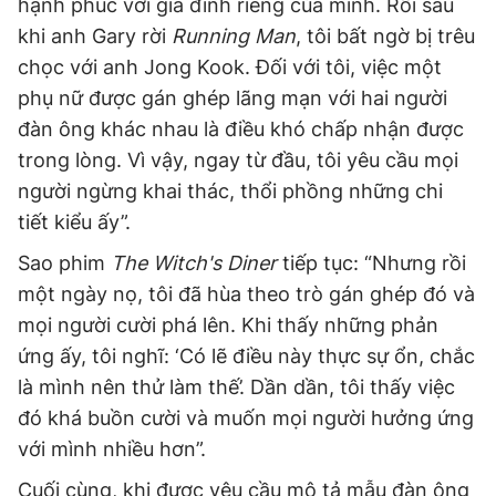
hạnh phúc với gia đình riêng của mình. Rồi sau
khi anh Gary rời
Running Man
, tôi bất ngờ bị trêu
chọc với anh Jong Kook. Đối với tôi, việc một
phụ nữ được gán ghép lãng mạn với hai người
đàn ông khác nhau là điều khó chấp nhận được
trong lòng. Vì vậy, ngay từ đầu, tôi yêu cầu mọi
người ngừng khai thác, thổi phồng những chi
tiết kiểu ấy”.
Sao phim
The Witch's Diner
tiếp tục: “Nhưng rồi
một ngày nọ, tôi đã hùa theo trò gán ghép đó và
mọi người cười phá lên. Khi thấy những phản
ứng ấy, tôi nghĩ: ‘Có lẽ điều này thực sự ổn, chắc
là mình nên thử làm thế’. Dần dần, tôi thấy việc
đó khá buồn cười và muốn mọi người hưởng ứng
với mình nhiều hơn”.
Cuối cùng, khi được yêu cầu mô tả mẫu đàn ông