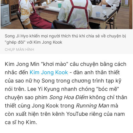
Giấy phép xuất bản số 110/GP - BTTTT cấp ngày 24.3.2020
© 2003-2026 Bản quyền thuộc về Báo Thanh Niên. Cấm sao
chép dưới mọi hình thức nếu không có sự chấp thuận bằng văn
bản. Phát triển bởi ePi Technologies, JSC.
Song Ji Hyo khiến mọi người thích thú khi chia sẻ về chuyện bị
"ghép đôi" với Kim Jong Kook
CHỤP MÀN HÌNH
Kim Jong Min “khơi mào” câu chuyện bằng cách
nhắc đến
Kim Jong Kook
- đàn anh thân thiết
của sao nữ họ Song trong chương trình tạp kỹ
nói trên. Lee Yi Kyung nhanh chóng “bóc mẽ”
chuyện sao phim
Song Hoa Điếm
không chỉ thân
thiết cùng Jong Kook trong
Running Man
mà
còn xuất hiện trên kênh YouTube riêng của nam
ca sĩ họ Kim.