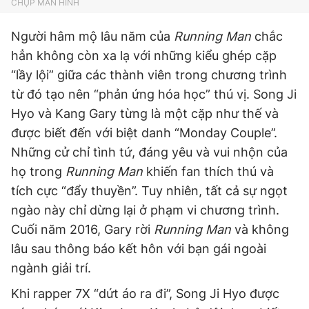
CHỤP MÀN HÌNH
Người hâm mộ lâu năm của
Running Man
chắc
hẳn không còn xa lạ với những kiểu ghép cặp
“lầy lội” giữa các thành viên trong chương trình
từ đó tạo nên “phản ứng hóa học” thú vị. Song Ji
Hyo và Kang Gary từng là một cặp như thế và
được biết đến với biệt danh “Monday Couple”.
Những cử chỉ tình tứ, đáng yêu và vui nhộn của
họ trong
Running Man
khiến fan thích thú và
tích cực “đẩy thuyền”. Tuy nhiên, tất cả sự ngọt
ngào này chỉ dừng lại ở phạm vi chương trình.
Cuối năm 2016, Gary rời
Running Man
và không
lâu sau thông báo kết hôn với bạn gái ngoài
ngành giải trí.
Khi rapper 7X “dứt áo ra đi”, Song Ji Hyo được