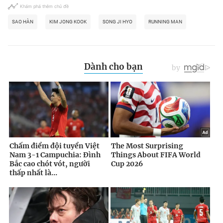
Khám phá thêm chủ đề
SAO HÀN
KIM JONG KOOK
SONG JI HYO
RUNNING MAN