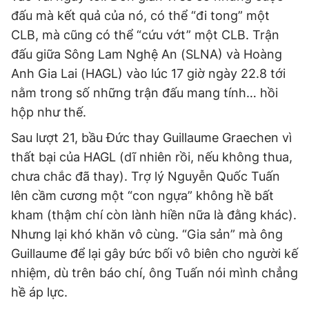
Giấy phép xuất bản số 110/GP - BTTTT cấp ngày 24.3.2020
đấu mà kết quả của nó, có thể “đi tong” một
© 2003-2026 Bản quyền thuộc về Báo Thanh Niên. Cấm sao
CLB, mà cũng có thể “cứu vớt” một CLB. Trận
chép dưới mọi hình thức nếu không có sự chấp thuận bằng văn
bản. Phát triển bởi ePi Technologies, JSC.
đấu giữa Sông Lam Nghệ An (SLNA) và Hoàng
Anh Gia Lai (HAGL) vào lúc 17 giờ ngày 22.8 tới
nằm trong số những trận đấu mang tính… hồi
hộp như thế.
Sau lượt 21, bầu Đức thay Guillaume Graechen vì
thất bại của HAGL (dĩ nhiên rồi, nếu không thua,
chưa chắc đã thay). Trợ lý Nguyễn Quốc Tuấn
lên cầm cương một “con ngựa” không hề bất
kham (thậm chí còn lành hiền nữa là đằng khác).
Nhưng lại khó khăn vô cùng. “Gia sản” mà ông
Guillaume để lại gây bức bối vô biên cho người kế
nhiệm, dù trên báo chí, ông Tuấn nói mình chẳng
hề áp lực.