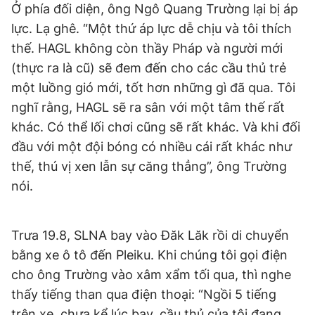
Ở phía đối diện, ông Ngô Quang Trường lại bị áp
lực. Lạ ghê. “Một thứ áp lực dễ chịu và tôi thích
thế. HAGL không còn thầy Pháp và người mới
(thực ra là cũ) sẽ đem đến cho các cầu thủ trẻ
một luồng gió mới, tốt hơn những gì đã qua. Tôi
nghĩ rằng, HAGL sẽ ra sân với một tâm thế rất
khác. Có thể lối chơi cũng sẽ rất khác. Và khi đối
đầu với một đội bóng có nhiều cái rất khác như
thế, thú vị xen lẫn sự căng thẳng”, ông Trường
nói.
Trưa 19.8, SLNA bay vào Đăk Lăk rồi di chuyển
bằng xe ô tô đến Pleiku. Khi chúng tôi gọi điện
cho ông Trường vào xâm xẩm tối qua, thì nghe
thấy tiếng than qua điện thoại: “Ngồi 5 tiếng
trên xe, chưa kể lúc bay, cầu thủ của tôi đang