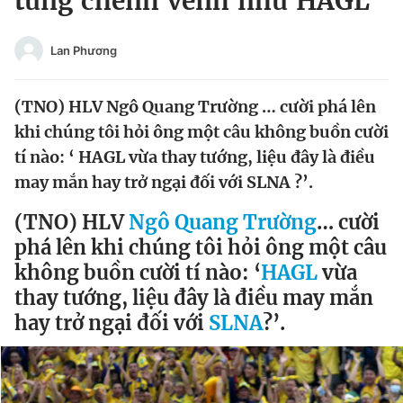
từng chênh vênh như HAGL'
Chuyên mục khác
Tin đã xem
Lan Phương
Chào ngày mới
Tin 24h
Đăng xuất
(TNO) HLV Ngô Quang Trường … cười phá lên
Tin thị trường
Tin 360
khi chúng tôi hỏi ông một câu không buồn cười
tí nào: ‘ HAGL vừa thay tướng, liệu đây là điều
Video
Magazine
may mắn hay trở ngại đối với SLNA ?’.
(TNO) HLV
Ngô Quang Trường
… cười
Sản phẩm khác
phá lên khi chúng tôi hỏi ông một câu
không buồn cười tí nào: ‘
HAGL
vừa
Tiện ích
Bạn cần biết
thay tướng, liệu đây là điều may mắn
hay trở ngại đối với
SLNA
?’.
Thông tin tòa soạn
Liên hệ quảng cáo