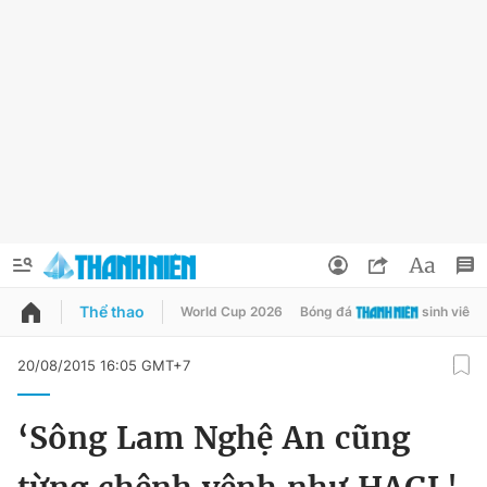
Thể thao
World Cup 2026
Bóng đá
sinh viên
QUẢNG CÁO
ĐẶT BÁO
20/08/2015 16:05 GMT+7
Thông tin tài khoản
‘Sông Lam Nghệ An cũng
Đổi mật khẩu
Chuyên mục
Tin đã lưu