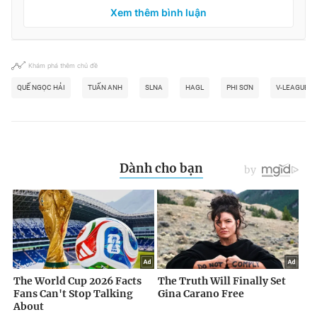
Xem thêm bình luận
Khám phá thêm chủ đề
QUẾ NGỌC HẢI
TUẤN ANH
SLNA
HAGL
PHI SƠN
V-LEAGUE 2