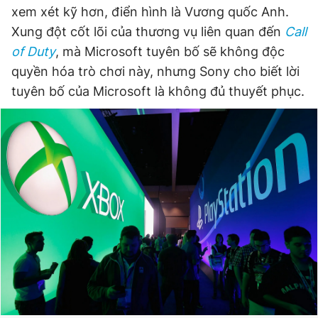
xem xét kỹ hơn, điển hình là Vương quốc Anh.
Xung đột cốt lõi của thương vụ liên quan đến
Call
Đọc Thanh Niên trên điện thoại
of Duty
, mà Microsoft tuyên bố sẽ không độc
quyền hóa trò chơi này, nhưng Sony cho biết lời
tuyên bố của Microsoft là không đủ thuyết phục.
Theo dõi báo trên
Hotline
Liên hệ quảng cáo
0906 645 777
0908 780 404
Đặt báo
Quảng cáo
RSS
Tòa soạn
Chính sách bảo
Tổng biên tập: Nguyễn Ngọc Toàn
Phó tổng biên tập thường trực: Hải Thành
Phó tổng biên tập: Lâm Hiếu Dũng
Phó tổng biên tập: Trần Việt Hưng
Tổng thư ký tòa soạn: Đức Trung