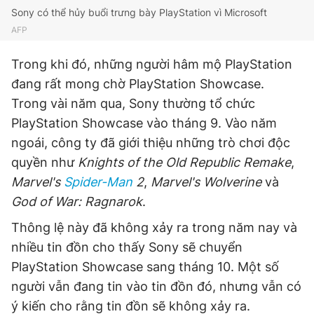
Sony có thể hủy buổi trưng bày PlayStation vì Microsoft
Giấy phép xuất bản số 110/GP - BTTTT cấp ngày 24.3.2020
© 2003-2026 Bản quyền thuộc về Báo Thanh Niên. Cấm sao
AFP
chép dưới mọi hình thức nếu không có sự chấp thuận bằng văn
bản. Phát triển bởi ePi Technologies, JSC.
Trong khi đó, những người hâm mộ PlayStation
đang rất mong chờ PlayStation Showcase.
Trong vài năm qua, Sony thường tổ chức
PlayStation Showcase vào tháng 9. Vào năm
ngoái, công ty đã giới thiệu những trò chơi độc
quyền như
Knights of the Old Republic Remake
,
Marvel's
Spider-Man
2
,
Marvel's Wolverine
và
God of War: Ragnarok
.
Thông lệ này đã không xảy ra trong năm nay và
nhiều tin đồn cho thấy Sony sẽ chuyển
PlayStation Showcase sang tháng 10. Một số
người vẫn đang tin vào tin đồn đó, nhưng vẫn có
ý kiến cho rằng tin đồn sẽ không xảy ra.