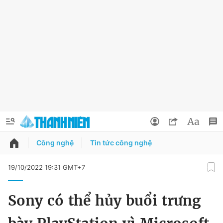
Công nghệ
Tin tức công nghệ
QUẢNG CÁO
ĐẶT BÁO
19/10/2022 19:31 GMT+7
Thông tin tài khoản
Sony có thể hủy buổi trưng
Đổi mật khẩu
Chuyên mục
Tin đã lưu