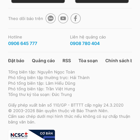
Theo dõi báo trên
Hotline
Liên hệ quảng cáo
0906 645 777
0908 780 404
Đặt báo
Quảng cáo
RSS
Tòa soạn
Chính sách bảo
Tổng biên tập: Nguyễn Ngọc Toàn
Phó tổng biên tập thường trực: Hải Thành
Phó tổng biên tập: Lâm Hiếu Dũng
Phó tổng biên tập: Trần Việt Hưng
Tổng thư ký tòa soạn: Đức Trung
Giấy phép xuất bản số 110/GP - BTTTT cấp ngày 24.3.2020
© 2003-2026 Bản quyền thuộc về Báo Thanh Niên.
Cấm sao chép dưới mọi hình thức nếu không có sự chấp thuận
bằng văn bản.