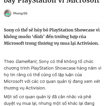
bày PlayStation vì Microsoft
Chuyên mục khác
Tin đã xem
Phong Đỗ
Chào ngày mới
Tin 24h
Đăng xuất
Sony có thể sẽ hủy bỏ PlayStation Showcase vì
Tin thị trường
Tin 360
không muốn ‘dính’ đến trường hợp của
Microsoft trong thương vụ mua lại Activision.
Video
Magazine
Theo
GameRant
, Sony có thể không tổ chức
Sản phẩm khác
chương trình PlayStation Showcase hàng năm vì
Tiện ích
Bạn cần biết
họ tin rằng có thể củng cố lập luận của
Microsoft với các cơ quan quản lý đang xem xét
Thông tin tòa soạn
Liên hệ quảng cáo
thương vụ Activision.
Một số cơ quan quản lý đã cân nhắc và phê
duyệt vụ mua lại, nhưng một số khác lại đang