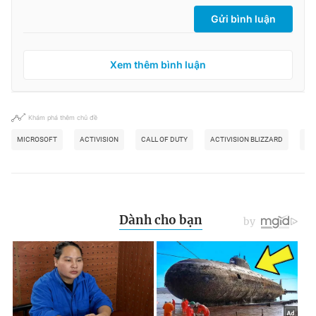
Gửi bình luận
Xem thêm bình luận
Khám phá thêm chủ đề
MICROSOFT
ACTIVISION
CALL OF DUTY
ACTIVISION BLIZZARD
C