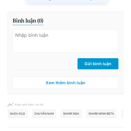
Bình luận (
0
)
Gửi bình luận
Xem thêm bình luận
Khám phá thêm chủ đề
NADA OILS
CHU VĂN NAM
SHARK NGA
SHARK MINH BETA
SHAR