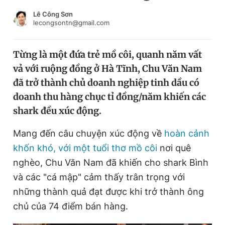
Chuyên mục khác
Lê Công Sơn
Tin đã xem
lecongsontn@gmail.com
Chào ngày mới
Tin 24h
Đăng xuất
Từng là một đứa trẻ mồ côi, quanh năm vất
Tin thị trường
Tin 360
vả với ruộng đồng ở Hà Tĩnh, Chu Văn Nam
đã trở thành chủ doanh nghiệp tinh dầu có
Video
Magazine
doanh thu hàng chục tỉ đồng/năm khiến các
shark đều xúc động.
Mang đến câu chuyện xúc động về
hoàn cảnh
Sản phẩm khác
khốn khó, với một tuổi thơ mồ côi
nơi quê
Tiện ích
Bạn cần biết
nghèo, Chu Văn Nam đã khiến cho shark Bình
và các "cá mập" cảm thấy trân trọng với
Thông tin tòa soạn
Liên hệ quảng cáo
những thành quả đạt được khi trở thành ông
chủ của 74 điểm bán hàng.