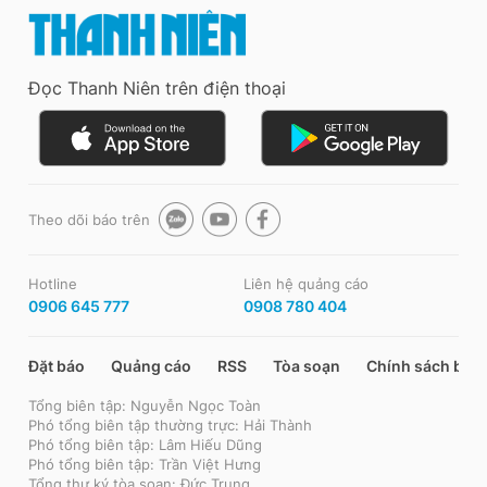
Đọc Thanh Niên trên điện thoại
Theo dõi báo trên
Hotline
Liên hệ quảng cáo
0906 645 777
0908 780 404
Đặt báo
Quảng cáo
RSS
Tòa soạn
Chính sách bảo
Tổng biên tập: Nguyễn Ngọc Toàn
Phó tổng biên tập thường trực: Hải Thành
Phó tổng biên tập: Lâm Hiếu Dũng
Phó tổng biên tập: Trần Việt Hưng
Tổng thư ký tòa soạn: Đức Trung