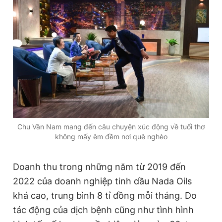
Đọc Thanh Niên trên điện thoại
Theo dõi báo trên
Hotline
Liên hệ quảng cáo
Chu Văn Nam mang đến câu chuyện xúc động về tuổi thơ
0906 645 777
0908 780 404
không mấy êm đềm nơi quê nghèo
Đặt báo
Quảng cáo
RSS
Tòa soạn
Chính sách bảo
Doanh thu trong những năm từ 2019 đến
Tổng biên tập: Nguyễn Ngọc Toàn
2022 của doanh nghiệp tinh dầu Nada Oils
Phó tổng biên tập thường trực: Hải Thành
khá cao, trung bình 8 tỉ đồng mỗi tháng. Do
Phó tổng biên tập: Lâm Hiếu Dũng
Phó tổng biên tập: Trần Việt Hưng
tác động của dịch bệnh cũng như tình hình
Tổng thư ký tòa soạn: Đức Trung