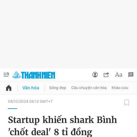
Văn hóa
Sống đẹp
Câu chuyện văn hóa
Khảo cứu
X
QUẢNG CÁO
ĐẶT BÁO
08/10/2024 06:12 GMT+7
Thông tin tài khoản
Startup khiến shark Bình
Đổi mật khẩu
Chuyên mục
'chốt deal' 8 tỉ đồng
Tin đã lưu