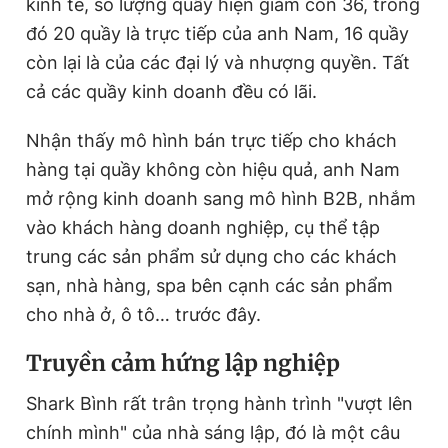
kinh tế, số lượng quầy hiện giảm còn 36, trong
Giấy phép xuất bản số 110/GP - BTTTT cấp ngày 24.3.2020
đó 20 quầy là trực tiếp của anh Nam, 16 quầy
© 2003-2026 Bản quyền thuộc về Báo Thanh Niên. Cấm sao
chép dưới mọi hình thức nếu không có sự chấp thuận bằng văn
còn lại là của các đại lý và nhượng quyền. Tất
bản. Phát triển bởi ePi Technologies, JSC.
cả các quầy kinh doanh đều có lãi.
Nhận thấy mô hình bán trực tiếp cho khách
hàng tại quầy không còn hiệu quả, anh Nam
mở rộng kinh doanh sang mô hình B2B, nhắm
vào khách hàng doanh nghiệp, cụ thể tập
trung các sản phẩm sử dụng cho các khách
sạn, nhà hàng, spa bên cạnh các sản phẩm
cho nhà ở, ô tô… trước đây.
Truyền cảm hứng lập nghiệp
Shark Bình rất trân trọng hành trình "vượt lên
chính mình" của nhà sáng lập, đó là một câu