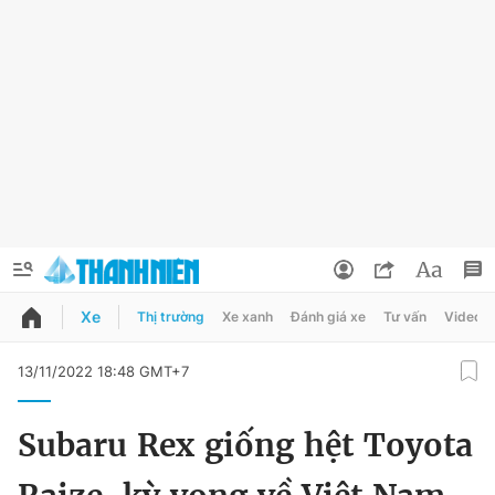
Xe
Thị trường
Xe xanh
Đánh giá xe
Tư vấn
Video
QUẢNG CÁO
ĐẶT BÁO
13/11/2022 18:48 GMT+7
Thông tin tài khoản
Subaru Rex giống hệt Toyota
Đổi mật khẩu
Chuyên mục
Tin đã lưu