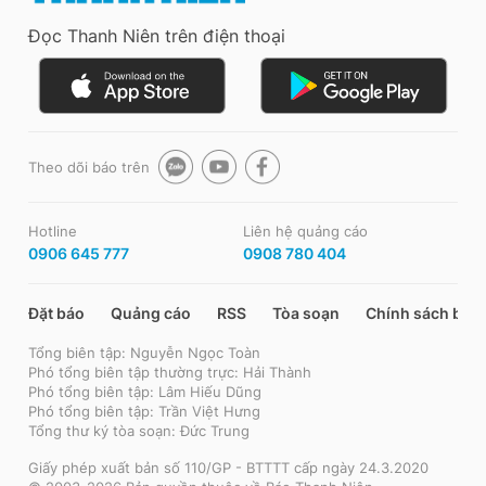
Đọc Thanh Niên trên điện thoại
Theo dõi báo trên
Hotline
Liên hệ quảng cáo
0906 645 777
0908 780 404
Đặt báo
Quảng cáo
RSS
Tòa soạn
Chính sách bảo
Tổng biên tập: Nguyễn Ngọc Toàn
Phó tổng biên tập thường trực: Hải Thành
Phó tổng biên tập: Lâm Hiếu Dũng
Phó tổng biên tập: Trần Việt Hưng
Tổng thư ký tòa soạn: Đức Trung
Giấy phép xuất bản số 110/GP - BTTTT cấp ngày 24.3.2020