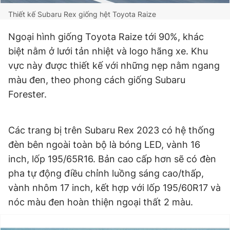
Giấy phép xuất bản số 110/GP - BTTTT cấp ngày 24.3.2020
Thiết kế Subaru Rex giống hệt Toyota Raize
© 2003-2026 Bản quyền thuộc về Báo Thanh Niên. Cấm sao
chép dưới mọi hình thức nếu không có sự chấp thuận bằng văn
Ngoại hình giống Toyota Raize tới 90%, khác
bản. Phát triển bởi ePi Technologies, JSC.
biệt nằm ở lưới tản nhiệt và logo hãng xe. Khu
vực này được thiết kế với những nẹp nằm ngang
màu đen, theo phong cách giống Subaru
Forester.
Các trang bị trên Subaru Rex 2023 có hệ thống
đèn bên ngoài toàn bộ là bóng LED, vành 16
inch, lốp 195/65R16. Bản cao cấp hơn sẽ có đèn
pha tự động điều chỉnh luồng sáng cao/thấp,
vành nhôm 17 inch, kết hợp với lốp 195/60R17 và
nóc màu đen hoàn thiện ngoại thất 2 màu.