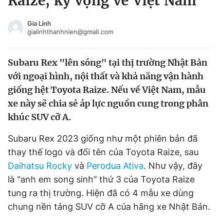
Raize, kỳ vọng về Việt Nam
Chuyên mục khác
Tin đã xem
Gia Linh
gialinhthanhnien@gmail.com
Chào ngày mới
Tin 24h
Đăng xuất
Subaru Rex "lên sóng" tại thị trường Nhật Bản
Tin thị trường
Tin 360
với ngoại hình, nội thất và khả năng vận hành
giống hệt Toyota Raize. Nếu về Việt Nam, mẫu
Video
Magazine
xe này sẽ chia sẻ áp lực nguồn cung trong phân
khúc SUV cỡ A.
Sản phẩm khác
Subaru Rex 2023 giống như một phiên bản đã
Tiện ích
Bạn cần biết
thay thế logo và đổi tên của Toyota Raize, sau
Daihatsu Rocky
và
Perodua Ativa
. Như vậy, đây
Thông tin tòa soạn
Liên hệ quảng cáo
là "anh em song sinh" thứ 3 của Toyota Raize
tung ra thị trường. Hiện đã có 4 mẫu xe dùng
chung nền tảng SUV cỡ A của hãng xe Nhật Bản.