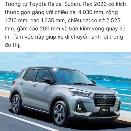
Tương tự Toyota Raize, Subaru Rex 2023 có kích
thước gọn gàng với chiều dài 4.030 mm, rộng
1.710 mm, cao 1.635 mm, chiều dài cơ sở 2.525
Đọc Thanh Niên trên điện thoại
mm, gầm cao 200 mm và bán kính vòng quay 5,1
m. Tầm vóc này giúp xe di chuyển lanh lợi trong
đô thị.
Theo dõi báo trên
Hotline
Liên hệ quảng cáo
0906 645 777
0908 780 404
Đặt báo
Quảng cáo
RSS
Tòa soạn
Chính sách bảo
Tổng biên tập: Nguyễn Ngọc Toàn
Phó tổng biên tập thường trực: Hải Thành
Phó tổng biên tập: Lâm Hiếu Dũng
Phó tổng biên tập: Trần Việt Hưng
Tổng thư ký tòa soạn: Đức Trung