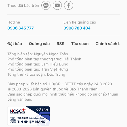
Theo dõi báo trên
Hotline
Liên hệ quảng cáo
0906 645 777
0908 780 404
Đặt báo
Quảng cáo
RSS
Tòa soạn
Chính sách bảo
Tổng biên tập: Nguyễn Ngọc Toàn
Phó tổng biên tập thường trực: Hải Thành
Phó tổng biên tập: Lâm Hiếu Dũng
Phó tổng biên tập: Trần Việt Hưng
Tổng thư ký tòa soạn: Đức Trung
Giấy phép xuất bản số 110/GP - BTTTT cấp ngày 24.3.2020
© 2003-2026 Bản quyền thuộc về Báo Thanh Niên.
Cấm sao chép dưới mọi hình thức nếu không có sự chấp thuận
bằng văn bản.