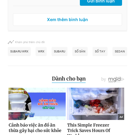
Gửi bình luận
Xem thêm bình luận
Khám phá thêm chủ đề
SUBARU WRX
WRX
SUBARU
SỐ SÀN
SỐ TAY
SEDAN