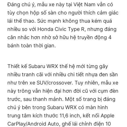
Đáng chú ý, mẫu xe này tại Việt Nam vẫn có
Giấy phép xuất bản số 110/GP - BTTTT cấp ngày 24.3.2020
© 2003-2026 Bản quyền thuộc về Báo Thanh Niên. Cấm sao
tùy chọn hộp số sàn cho người thích cảm giác
chép dưới mọi hình thức nếu không có sự chấp thuận bằng văn
lái thể thao. Sức mạnh không thua kém quá
bản. Phát triển bởi ePi Technologies, JSC.
nhiều so với Honda Civic Type R, nhưng đáng
cân nhắc hơn nhờ sở hữu hệ truyền động 4
bánh toàn thời gian.
Thiết kế Subaru WRX thế hệ mới từng gây
nhiều tranh cãi với nhiều chi tiết nhựa đen sần
như trên xe SUV/crossover. Tuy nhiên, mẫu xe
này trông vẫn hiện đại hơn đời cũ với cụm đèn
trước, sau thanh mảnh. Một số trang bị đáng
chú ý bên trong Subaru WRX có màn hình
trung tâm kích thước 11,6 inch, kết nối Apple
CarPlay/Android Auto, ghế lái chỉnh điện 10