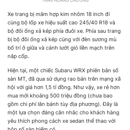
TRẦN HOÀNG CHƯƠNG
Xe trang bị mâm hợp kim nhôm 18 inch đi
cùng bộ lốp xe hiệu suất cao 245/40 R18 và
bộ đôi ống xả kép phía đuôi xe. Phía sau trang
bị bộ đôi ống xả kép cùng với đèn sương mù
bố trí ở giữa và cánh lướt gió liền mạch trên
nắp cốp.
Hiện tại, một chiếc Subaru WRX phiên bản số
sàn MT, đã qua sử dụng rao bán trên mạng xã
hội với giá hơn 1,5 tỉ đồng. Như vậy, xe rẻ hơn
mua mới khoảng 500 triệu đồng (chưa bao
gồm chi phí lăn bánh tùy địa phương). Đây là
một lựa chọn đáng cân nhắc cho khách hàng
yêu thích phong cách xe sedan thể thao với
hộp số sàn hiếm có.