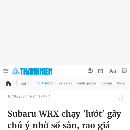
Xe
Thị trường
Xe xanh
Đánh giá xe
Tư vấn
Video
QUẢNG CÁO
ĐẶT BÁO
10/06/2024 19:24 GMT+7
Thông tin tài khoản
Subaru WRX chạy 'lướt' gây
Đổi mật khẩu
Chuyên mục
chú ý nhờ số sàn, rao giá
Tin đã lưu