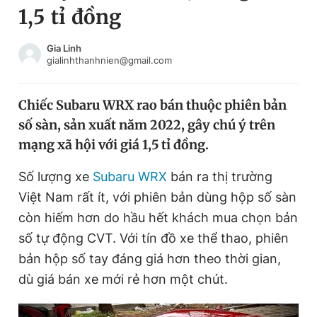
1,5 tỉ đồng
Chuyên mục khác
Tin đã xem
Chào ngày mới
Tin 24h
Gia Linh
gialinhthanhnien@gmail.com
Đăng xuất
Tin thị trường
Tin 360
Chiếc Subaru WRX rao bán thuộc phiên bản
số sàn, sản xuất năm 2022, gây chú ý trên
Video
Magazine
mạng xã hội với giá 1,5 tỉ đồng.
Số lượng xe
Subaru WRX
bán ra thị trường
Sản phẩm khác
Việt Nam rất ít, với phiên bản dùng hộp số sàn
Tiện ích
Bạn cần biết
còn hiếm hơn do hầu hết khách mua chọn bản
số tự động CVT. Với tín đồ xe thể thao, phiên
bản hộp số tay đáng giá hơn theo thời gian,
Thông tin tòa soạn
Liên hệ quảng cáo
dù giá bán xe mới rẻ hơn một chút.