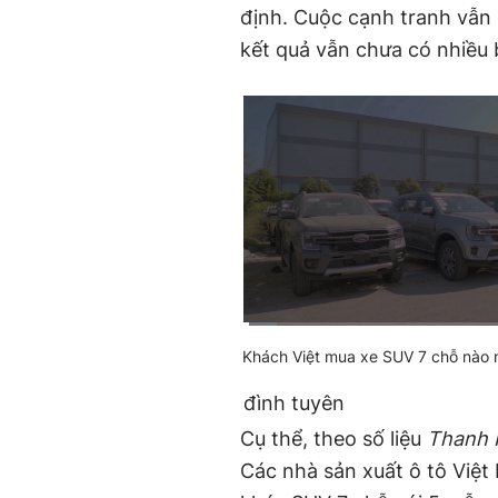
định. Cuộc cạnh tranh vẫn 
kết quả vẫn chưa có nhiều 
HD
Current
0:03
/
Duration
2:37
Auto
Khách Việt mua xe SUV 7 chỗ nào 
Time
đình tuyên
Cụ thể, theo số liệu
Thanh 
Các nhà sản xuất ô tô Việ