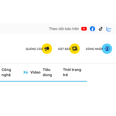
Theo dõi báo trên
QUẢNG CÁO
ĐẶT BÁO
ĐĂNG NHẬP
Công
Tiêu
Thời trang
Xe
Video
nghệ
dùng
trẻ