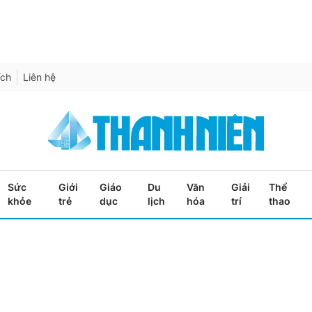
ích
Liên hệ
Sức
Giới
Giáo
Du
Văn
Giải
Thể
khỏe
trẻ
dục
lịch
hóa
trí
thao