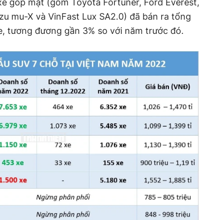
xe góp mặt (gồm Toyota Fortuner, Ford Everest,
suzu mu-X và VinFast Lux SA2.0) đã bán ra tổng
e, tương đương gần 3% so với năm trước đó.