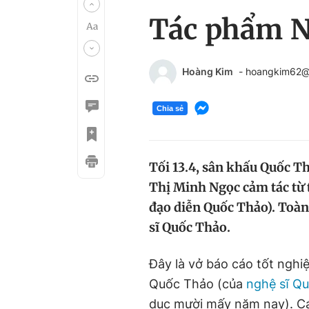
Tác phẩm N
Hoàng Kim
- hoangkim62@
Chia sẻ
Tối 13.4, sân khấu Quốc Th
Thị Minh Ngọc cảm tác từ
đạo diễn Quốc Thảo). Toàn 
sĩ Quốc Thảo.
Đây là vở báo cáo tốt nghi
Quốc Thảo (của
nghệ sĩ Q
dục mười mấy năm nay). Các