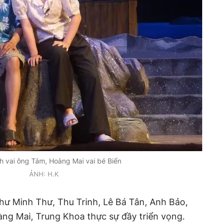
h vai ông Tám, Hoàng Mai vai bé Biển
ẢNH: H.K
hư Minh Thư, Thu Trinh, Lê Bá Tân, Anh Bảo,
ng Mai, Trung Khoa thực sự đầy triển vọng.