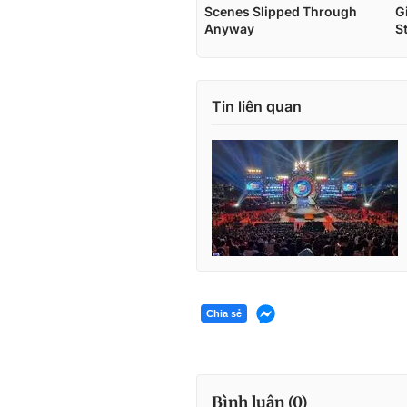
Tin liên quan
Chia sẻ
Bình luận (
0
)