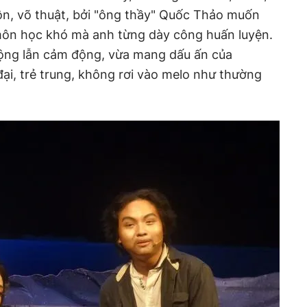
 lộn, võ thuật, bởi "ông thầy" Quốc Thảo muốn
môn học khó mà anh từng dày công huấn luyện.
ộng lẫn cảm động, vừa mang dấu ấn của
ại, trẻ trung, không rơi vào melo như thường