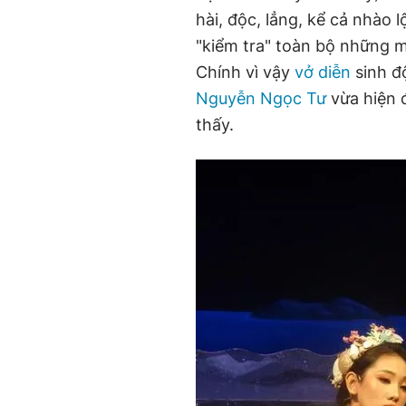
hài, độc, lẳng, kể cả nhào
"kiểm tra" toàn bộ những 
Chính vì vậy
vở diễn
sinh đ
Nguyễn Ngọc Tư
vừa hiện đ
thấy.