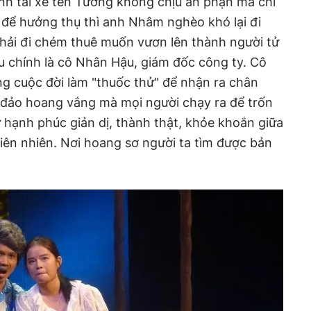
nh tài xế tên Tường không chịu an phận mà chỉ
 để hưởng thụ thì anh Nhâm nghèo khó lại đi
hải đi chém thuê muốn vươn lên thành người tử
u chính là cô Nhân Hậu, giám đốc công ty. Cô
ong cuộc đời làm "thuốc thử" để nhận ra chân
òn đảo hoang vắng mà mọi người chạy ra để trốn
ứ hạnh phúc giản dị, thành thật, khỏe khoắn giữa
hiên nhiên. Nơi hoang sơ người ta tìm được bản