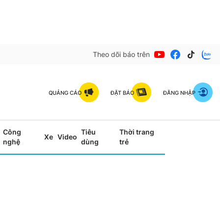
Theo dõi báo trên
QUẢNG CÁO
ĐẶT BÁO
ĐĂNG NHẬP
Công
Tiêu
Thời trang
Xe
Video
nghệ
dùng
trẻ