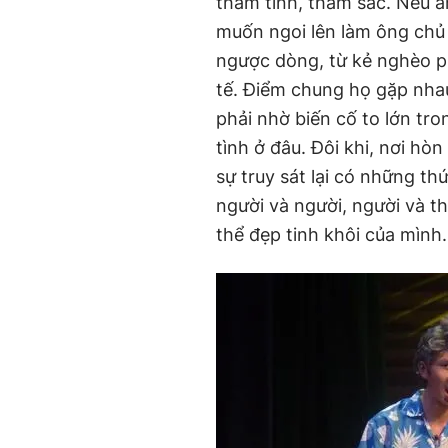
tham tình, tham sắc. Nếu a
muốn ngoi lên làm ông chủ
ngược dòng, từ kẻ nghèo p
tế. Điểm chung họ gặp nha
phải nhờ biến cố to lớn tr
tình ở đâu. Đôi khi, nơi h
sự truy sát lại có những th
người và người, người và t
thể đẹp tinh khôi của mình.