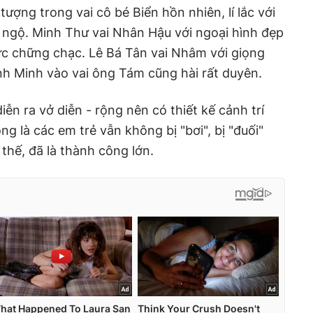
ượng trong vai cô bé Biển hồn nhiên, lí lắc với
 ngộ. Minh Thư vai Nhân Hậu với ngoại hình đẹp
sức chững chạc. Lê Bá Tân vai Nhâm với giọng
nh Minh vào vai ông Tám cũng hài rất duyên.
diễn ra vở diễn - rộng nên có thiết kế cảnh trí
ọng là các em trẻ vẫn không bị "bơi", bị "đuối"
thế, đã là thành công lớn.