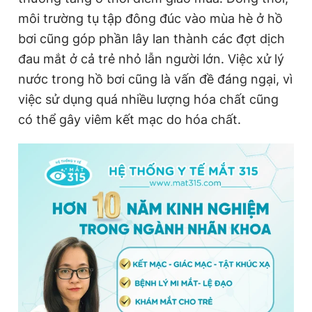
môi trường tụ tập đông đúc vào mùa hè ở hồ
bơi cũng góp phần lây lan thành các đợt dịch
Đọc Thanh Niên trên điện thoại
đau mắt ở cả trẻ nhỏ lẫn người lớn. Việc xử lý
nước trong hồ bơi cũng là vấn đề đáng ngại, vì
việc sử dụng quá nhiều lượng hóa chất cũng
có thể gây viêm kết mạc do hóa chất.
Theo dõi báo trên
Hotline
Liên hệ quảng cáo
0906 645 777
0908 780 404
Đặt báo
Quảng cáo
RSS
Tòa soạn
Chính sách bảo
Tổng biên tập: Nguyễn Ngọc Toàn
Phó tổng biên tập thường trực: Hải Thành
Phó tổng biên tập: Lâm Hiếu Dũng
Phó tổng biên tập: Trần Việt Hưng
Tổng thư ký tòa soạn: Đức Trung