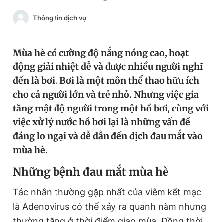
Chuyên mục khác
Thông tin dịch vụ
Tin đã xem
Chào ngày mới
Tin 24h
Đăng xuất
Mùa hè có cường độ nắng nóng cao, hoạt
Tin thị trường
Tin 360
động giải nhiệt dễ và được nhiều người nghĩ
đến là bơi. Bơi là một môn thể thao hữu ích
cho cả người lớn và trẻ nhỏ. Nhưng việc gia
Video
Magazine
tăng mật độ người trong một hồ bơi, cùng với
việc xử lý nước hồ bơi lại là những vấn đề
Sản phẩm khác
đáng lo ngại và dễ dẫn đến dịch đau mắt vào
mùa hè.
Tiện ích
Bạn cần biết
Những bệnh đau mắt mùa hè
Thông tin tòa soạn
Liên hệ quảng cáo
Tác nhân thường gặp nhất của viêm kết mạc
là Adenovirus có thể xảy ra quanh năm nhưng
thường tăng ở thời điểm giao mùa. Đồng thời,