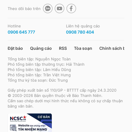
Theo dõi báo trên
Hotline
Liên hệ quảng cáo
0906 645 777
0908 780 404
Đặt báo
Quảng cáo
RSS
Tòa soạn
Chính sách bảo
Tổng biên tập: Nguyễn Ngọc Toàn
Phó tổng biên tập thường trực: Hải Thành
Phó tổng biên tập: Lâm Hiếu Dũng
Phó tổng biên tập: Trần Việt Hưng
Tổng thư ký tòa soạn: Đức Trung
Giấy phép xuất bản số 110/GP - BTTTT cấp ngày 24.3.2020
© 2003-2026 Bản quyền thuộc về Báo Thanh Niên.
Cấm sao chép dưới mọi hình thức nếu không có sự chấp thuận
bằng văn bản.