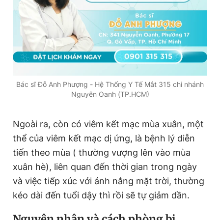
Giấy phép xuất bản số 110/GP - BTTTT cấp ngày 24.3.2020
© 2003-2026 Bản quyền thuộc về Báo Thanh Niên. Cấm sao
chép dưới mọi hình thức nếu không có sự chấp thuận bằng văn
bản. Phát triển bởi ePi Technologies, JSC.
Bác sĩ Đỗ Anh Phượng - Hệ Thống Y Tế Mắt 315 chi nhánh
Nguyễn Oanh (TP.HCM)
Ngoài ra, còn có viêm kết mạc mùa xuân, một
thể của viêm kết mạc dị ứng, là bệnh lý diễn
tiến theo mùa ( thường vượng lên vào mùa
xuân hè), liên quan đến thời gian trong ngày
và việc tiếp xúc với ánh nắng mặt trời, thường
kéo dài đến tuổi dậy thì rồi sẽ tự giảm dần.
Nguyên nhân và cách phòng bị