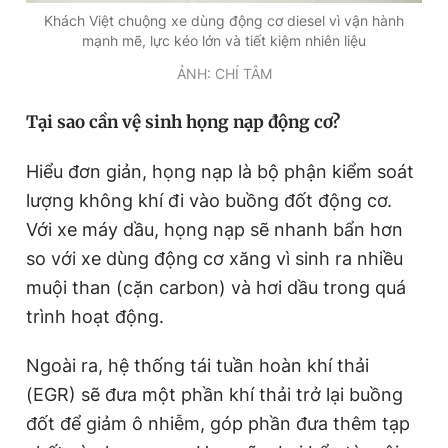
Giấy phép xuất bản số 110/GP - BTTTT cấp ngày 24.3.2020
Khách Việt chuộng xe dùng động cơ diesel vì vận hành
© 2003-2026 Bản quyền thuộc về Báo Thanh Niên. Cấm sao
mạnh mẽ, lực kéo lớn và tiết kiệm nhiên liệu
chép dưới mọi hình thức nếu không có sự chấp thuận bằng văn
ẢNH: CHÍ TÂM
bản. Phát triển bởi ePi Technologies, JSC.
Tại sao cần vệ sinh họng nạp động cơ?
Hiểu đơn giản, họng nạp là bộ phận kiểm soát
lượng không khí đi vào buồng đốt động cơ.
Với xe máy dầu, họng nạp sẽ nhanh bẩn hơn
so với xe dùng động cơ xăng vì sinh ra nhiều
muội than (cặn carbon) và hơi dầu trong quá
trình hoạt động.
Ngoài ra, hệ thống tái tuần hoàn khí thải
(EGR) sẽ đưa một phần khí thải trở lại buồng
đốt để giảm ô nhiễm, góp phần đưa thêm tạp