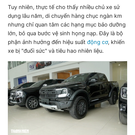
Tuy nhiên, thực tế cho thấy nhiều chủ xe sử
dụng lâu năm, di chuyển hàng chục ngàn km
Đọc Thanh Niên trên điện thoại
nhưng chỉ quan tâm các hạng mục bảo dưỡng
lớn, bỏ qua bước vệ sinh họng nạp. Đây là bộ
phận ảnh hưởng đến hiệu suất
động cơ
, khiến
xe bị "đuối sức" và tiêu hao nhiên liệu.
Theo dõi báo trên
Hotline
Liên hệ quảng cáo
0906 645 777
0908 780 404
Đặt báo
Quảng cáo
RSS
Tòa soạn
Chính sách bảo
Tổng biên tập: Nguyễn Ngọc Toàn
Phó tổng biên tập thường trực: Hải Thành
Phó tổng biên tập: Lâm Hiếu Dũng
Phó tổng biên tập: Trần Việt Hưng
Tổng thư ký tòa soạn: Đức Trung