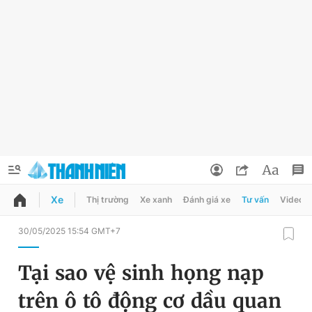
Xe
Thị trường
Xe xanh
Đánh giá xe
Tư vấn
Video
QUẢNG CÁO
ĐẶT BÁO
30/05/2025 15:54 GMT+7
Thông tin tài khoản
Tại sao vệ sinh họng nạp
Đổi mật khẩu
Chuyên mục
trên ô tô động cơ dầu quan
Tin đã lưu