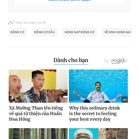
Khám phá thêm chủ đề
ĐỘNG CƠ
ĐỘNG CƠ DẦU
HỌNG NẠP ĐỘNG CƠ
VỆ SINH HỌNG NẠP