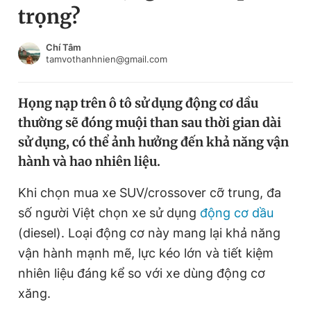
trọng?
Chuyên mục khác
Tin đã xem
Chào ngày mới
Tin 24h
Chí Tâm
tamvothanhnien@gmail.com
Đăng xuất
Tin thị trường
Tin 360
Họng nạp trên ô tô sử dụng động cơ dầu
thường sẽ đóng muội than sau thời gian dài
Video
Magazine
sử dụng, có thể ảnh hưởng đến khả năng vận
hành và hao nhiên liệu.
Sản phẩm khác
Khi chọn mua xe SUV/crossover cỡ trung, đa
Tiện ích
Bạn cần biết
số người Việt chọn xe sử dụng
động cơ dầu
(diesel). Loại động cơ này mang lại khả năng
vận hành mạnh mẽ, lực kéo lớn và tiết kiệm
Thông tin tòa soạn
Liên hệ quảng cáo
nhiên liệu đáng kể so với xe dùng động cơ
xăng.